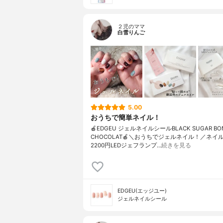
２児のママ
白雪りんご
5.00
おうちで簡単ネイル！
🍎EDGEU ジェルネイルシールBLACK SUGAR BO
CHOCOLAT🍎＼おうちでジェルネイル！／ネイル
2200円LEDジェフランプ…
続きを見る
EDGEU(エッジユー)
ジェルネイルシール