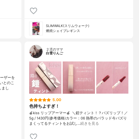
SLIMWALK(スリムウォーク)
燃焼シェイプレギンス
２児のママ
白雪りんご
レーザーを
いとのこ
しまし
5.00
色持ちよすぎ！
🍎kiss リップアーマー🍎 ⁡ ＼鎧ティント！？バズリップ！／
5g / 1430円(参考価格)カラー：06 熱帯のバラッド今バズり
まくってるティントをお試し…
続きを見る