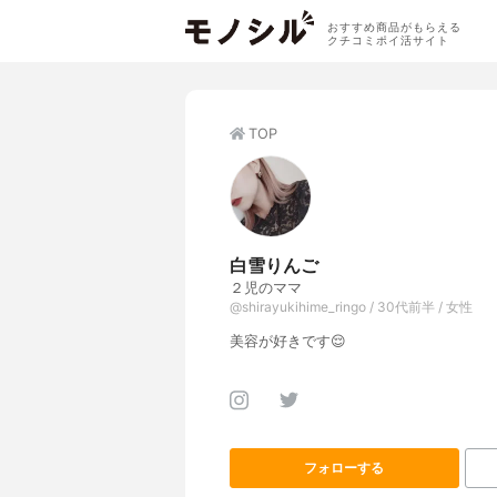
おすすめ商品がもらえる
クチコミポイ活サイト
TOP
白雪りんご
２児のママ
@shirayukihime_ringo / 30代前半 / 女性
美容が好きです😌
フォローする