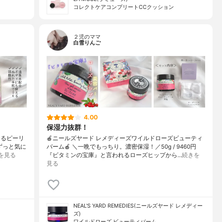
コレクトケアコンプリートCCクッション
２児のママ
白雪りんご
4.00
保湿力抜群！
えるピーリ
🍎ニールズヤード レメディーズワイルドローズビューティ
れずっと気に
バーム🍎 ＼一晩でもっちり。濃密保湿！／50g / 9460円
を見る
『ビタミンの宝庫』と言われるローズヒップから…
続きを
見る
NEAL'S YARD REMEDIES(ニールズヤード レメディー
ズ)
ワイルドローズ ビューティバーム