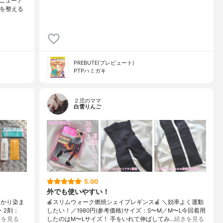
リニューア
肌を整える
PREBUTE(プレビュート)
PTPハミガキ
２児のママ
白雪りんご
5.00
外でも使いやすい！
っかり染ま
🍎スリムウォーク燃焼シェイプレギンス🍎 ＼効率よく運動
・2剤：
したい！／1980円(参考価格)サイズ：S〜M／M〜L今回着用
きを見る
したのはM〜Lサイズ！ 手をいれて伸ばしてみ…
続きを見る