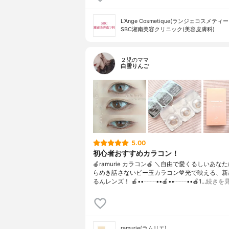
L’Ange Cosmetique(ランジェコスメティー
SBC湘南美容クリニック(美容皮膚科)
２児のママ
白雪りんご
5.00
初心者おすすめカラコン！
🍎ramurie カラコン🍎 ＼自由で愛くるしいあな
らめき話さないビー玉カラコン💙光で映える、新
るんレンズ！ 🍎••┈┈••🍎••┈┈••🍎1…
続きを
ramurie(ラムリエ)