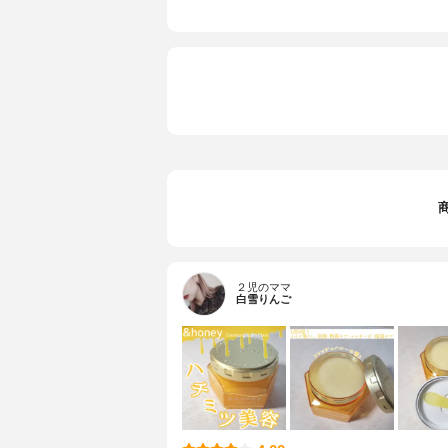
２児のママ
白雪りんご