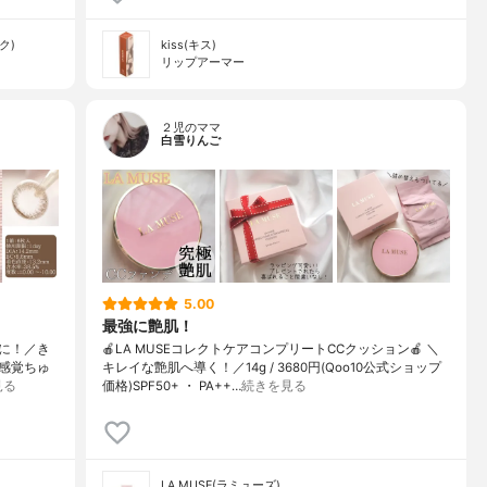
ク)
kiss(キス)
リップアーマー
２児のママ
白雪りんご
5.00
最強に艶肌！
たに！／き
🍎LA MUSEコレクトケアコンプリートCCクッション🍎 ＼
感覚ちゅ
キレイな艶肌へ導く！／14g / 3680円(Qoo10公式ショップ
見る
価格)SPF50+ ・ PA++…
続きを見る
LA MUSE(ラミューズ)