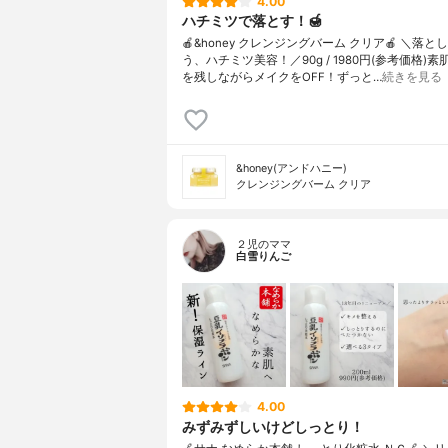
4.00
ハチミツで落とす！🍯
🍎&honey クレンジングバーム クリア🍎 ＼落と
う、ハチミツ美容！／90g / 1980円(参考価格)
を残しながらメイクをOFF！ずっと…
続きを見る
&honey(アンドハニー)
クレンジングバーム クリア
２児のママ
白雪りんご
4.00
みずみずしいけどしっとり！