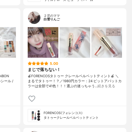
２児のママ
白雪りんご
5.00
まじで落ちない！
NBON
🍎FORENCOSタトゥー クレールベルベットティント🍎 ＼
シール /
まるでタトゥー！？／1980円カラー：24 ピットアパットカ
ラーは全部で41色！！！選ぶの迷っちゃう…
続きを見る
FORENCOS(フォレンコス)
タトゥークレールベルベットティント