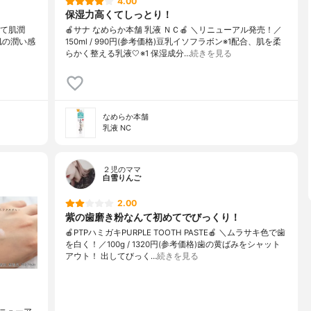
4.00
保湿力高くてしっとり！
して肌潤
🍎サナ なめらか本舗 乳液 ＮＣ🍎 ＼リニューアル発売！／
素肌の潤い感
150ml / 990円(参考価格)豆乳イソフラボン※1配合、肌を柔
らかく整える乳液🤍※1 保湿成分…
続きを見る
なめらか本舗
乳液 NC
２児のママ
白雪りんご
2.00
紫の歯磨き粉なんて初めてでびっくり！
🍎PTPハミガキPURPLE TOOTH PASTE🍎 ＼ムラサキ色で歯
を白く！／100g / 1320円(参考価格)歯の黄ばみをシャット
アウト！ 出してびっく…
続きを見る