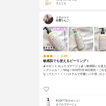
ラムリエ
２児のママ
白雪りんご
3.00
敏感肌でも使えるピーリング！
🍎ロゼット おふろゴマージュ🍎＼敏感肌にも使
ングジェル！／180g / 1320円1月18日発売！こ
なってたー！！！パステルで可愛いパケ😍…
続き
ROSETTE(ロゼット)
オフロゴマージュ