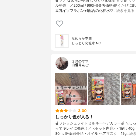
🍎サナ なめらか本舗 しっとり化粧水 ＮＣ🍎 ＼
ル発売！／200ml / 990円(参考価格)使うたびに
豆乳イソフラボン※1配合の化粧水🤍…
続きを見る
なめらか本舗
しっとり化粧水 NC
２児のママ
白雪りんご
3.00
しっかり色が入る！
🍎フレッシュライトミルキーヘアカラー🍎 ＼し
ってキレイに発色！／ <セット内容>・1剤：40g
80mL 医薬部外品・オイル ヘアマスク：15g…
続