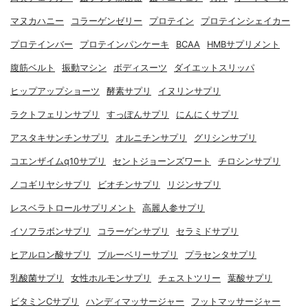
マヌカハニー
コラーゲンゼリー
プロテイン
プロテインシェイカー
プロテインバー
プロテインパンケーキ
BCAA
HMBサプリメント
腹筋ベルト
振動マシン
ボディスーツ
ダイエットスリッパ
ヒップアップショーツ
酵素サプリ
イヌリンサプリ
ラクトフェリンサプリ
すっぽんサプリ
にんにくサプリ
アスタキサンチンサプリ
オルニチンサプリ
グリシンサプリ
コエンザイムq10サプリ
セントジョーンズワート
チロシンサプリ
ノコギリヤシサプリ
ビオチンサプリ
リジンサプリ
レスベラトロールサプリメント
高麗人参サプリ
イソフラボンサプリ
コラーゲンサプリ
セラミドサプリ
ヒアルロン酸サプリ
ブルーベリーサプリ
プラセンタサプリ
乳酸菌サプリ
女性ホルモンサプリ
チェストツリー
葉酸サプリ
ビタミンCサプリ
ハンディマッサージャー
フットマッサージャー