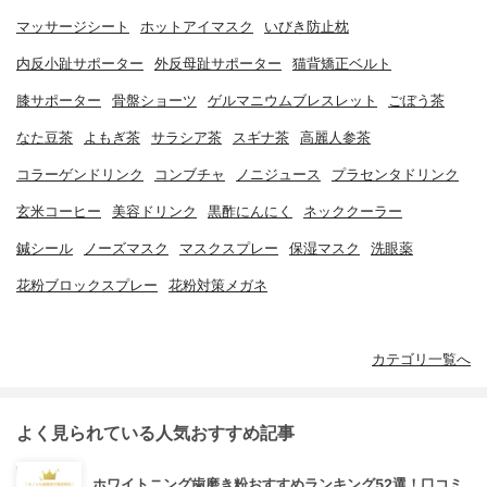
マッサージシート
ホットアイマスク
いびき防止枕
内反小趾サポーター
外反母趾サポーター
猫背矯正ベルト
膝サポーター
骨盤ショーツ
ゲルマニウムブレスレット
ごぼう茶
なた豆茶
よもぎ茶
サラシア茶
スギナ茶
高麗人参茶
コラーゲンドリンク
コンブチャ
ノニジュース
プラセンタドリンク
玄米コーヒー
美容ドリンク
黒酢にんにく
ネッククーラー
鍼シール
ノーズマスク
マスクスプレー
保湿マスク
洗眼薬
花粉ブロックスプレー
花粉対策メガネ
カテゴリ一覧へ
よく見られている人気おすすめ記事
ホワイトニング歯磨き粉おすすめランキング52選！口コミ