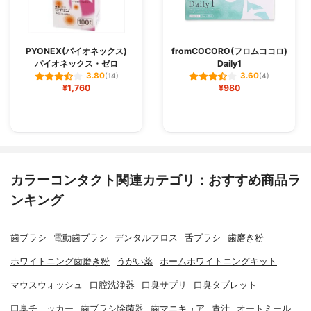
PYONEX(パイオネックス)
fromCOCORO(フロムココロ)
パイオネックス・ゼロ
Daily1
3.80
3.60
(14)
(4)
¥1,760
¥980
カラーコンタクト関連カテゴリ：おすすめ商品ラ
ンキング
歯ブラシ
電動歯ブラシ
デンタルフロス
舌ブラシ
歯磨き粉
ホワイトニング歯磨き粉
うがい薬
ホームホワイトニングキット
マウスウォッシュ
口腔洗浄器
口臭サプリ
口臭タブレット
口臭チェッカー
歯ブラシ除菌器
歯マニキュア
青汁
オートミール