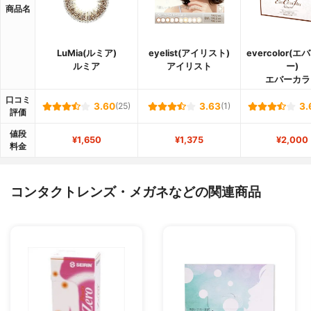
商品名
LuMia(ルミア)
eyelist(アイリスト)
evercolor(
ルミア
アイリスト
ー)
エバーカラ
口コミ
3.60
(25)
3.63
(1)
3.
評価
値段
¥1,650
¥1,375
¥2,000
料金
コンタクトレンズ・メガネなどの関連商品