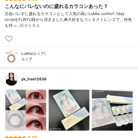
こんなにバレないのに盛れるカラコンあった？
元祖バレずに盛れるカラコンとして人気の高いLuMia confort 1day
circleをFURYU様から頂きました🎁大好きなコンタクトレンズで、何色
も持っ…
続きを見る
LuMia(ルミア)
ルミア
yk_free12636
5.00