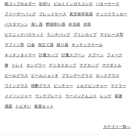
紙コップホルダー
缶切り
ビルトインガスコンロ
バターケース
フリーザーバッグ
ブレッドケース
真空保存容器
ナッツクラッカー
パスタマシン
蒸し器
鰹節削り器
弁当箱
水筒
ピクニックバスケット
ランチバッグ
プリンカップ
マドレーヌ型
マフィン型
口金
泡立て器
絞り袋
キッチンスケール
キッチンタイマー
計量カップ
計量スプーン
スプーン
フォーク
箸
トレイ
タンブラー
デミタスカップ
マグカップ
マグボトル
ビールグラス
ビールジョッキ
ブランデーグラス
ロックグラス
ワイングラス
焼酎グラス
ピッチャー
ミルクピッチャー
マドラー
メイソンジャー
ランチプレート
ラーメンどんぶり
レンゲ
菜箸
酒器
とんすい
食器セット
カテゴリ一覧へ