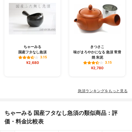
ちゃーみる
きつさこ
国産フタなし急須
味がまろやかになる 急須 常滑
焼 朱泥
3.15
¥2,680
3.15
¥2,780
急須ランキングをもっと見る
ちゃーみる 国産フタなし急須の類似商品：評
価・料金比較表