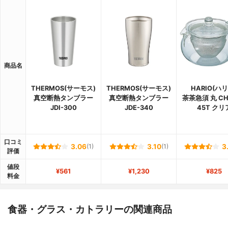
商品名
THERMOS(サーモス)
THERMOS(サーモス)
HARIO(ハリ
真空断熱タンブラー
真空断熱タンブラー
茶茶急須 丸 CH
JDI-300
JDE-340
45T クリ
口コミ
3.06
(1)
3.10
(1)
3
評価
値段
¥561
¥1,230
¥825
料金
食器・グラス・カトラリーの関連商品