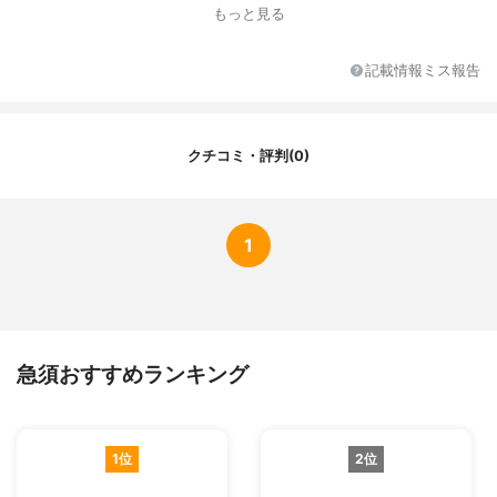
茶こし
有（取り外し不可）
もっと見る
素材
炻器
記載情報ミス報告
クチコミ・評判(0)
1
急須おすすめランキング
1位
2位