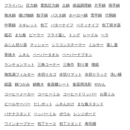
フライパン
圧力鍋
電気圧力鍋
土鍋
保温調理鍋
片手鍋
両手鍋
無水鍋
揚げ物鍋
餃子鍋
パスタ鍋
ホーロー鍋
雪平鍋
寸胴鍋
中華鍋
スキレット
包丁
バターナイフ
ペティナイフ
包丁研ぎ器
砥石
まな板
ピーラー
フライ返し
トング
レードル
ヘラ
みじん切り器
マッシャー
シリコンスチーマー
ミルサー
落し蓋
骨抜き
ふきん
ペーパータオル
ペーパーナプキン
ランチョンマット
三角コーナー
三角巾
割り箸
懐紙
換気扇フィルター
水切りカゴ
水切りマット
水切りラック
洗い桶
紙皿
鍋つかみ
鍋敷き
食器棚シート
食器用洗剤
やかん
コーヒーメーカー
コーヒーミル
コーヒードリッパー
お茶ミル
ビールサーバー
だしポット
ふきんかけ
まな板スタンド
バナナスタンド
ペッパーミル
ボウル
レンジボード
ワインオープナー
包丁ケース
包丁スタンド
寿司桶