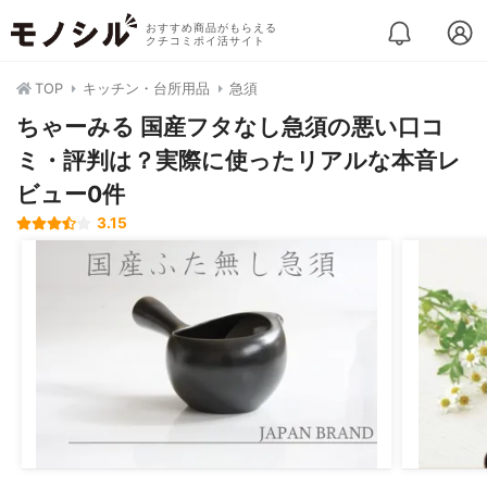
おすすめ商品がもらえる
クチコミポイ活サイト
TOP
キッチン・台所用品
急須
ちゃーみる 国産フタなし急須の悪い口コ
ミ・評判は？実際に使ったリアルな本音レ
ビュー0件
3.15