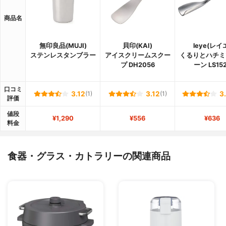
商品名
無印良品(MUJI)
貝印(KAI)
leye(レイ
ステンレスタンブラー
アイスクリームスクー
くるりとハチミ
プ DH2056
ーン LS15
口コミ
3.12
(1)
3.12
(1)
3
評価
値段
¥1,290
¥556
¥636
料金
食器・グラス・カトラリーの関連商品