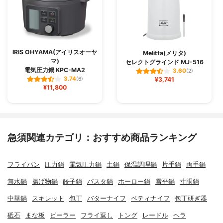
IRIS OHYAMA(アイリスオーヤ
Melitta(メリタ)
マ)
セレクトグラインド MJ-516
電気圧力鍋 KPC-MA2
3.60
(2)
3.74
(6)
¥3,741
¥11,800
急須関連カテゴリ：おすすめ商品ランキング
フライパン
圧力鍋
電気圧力鍋
土鍋
保温調理鍋
片手鍋
両手鍋
無水鍋
揚げ物鍋
餃子鍋
パスタ鍋
ホーロー鍋
雪平鍋
寸胴鍋
中華鍋
スキレット
包丁
バターナイフ
ペティナイフ
包丁研ぎ器
砥石
まな板
ピーラー
フライ返し
トング
レードル
ヘラ