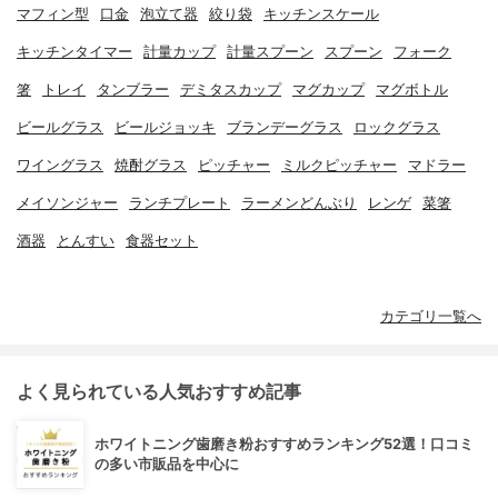
マフィン型
口金
泡立て器
絞り袋
キッチンスケール
キッチンタイマー
計量カップ
計量スプーン
スプーン
フォーク
箸
トレイ
タンブラー
デミタスカップ
マグカップ
マグボトル
ビールグラス
ビールジョッキ
ブランデーグラス
ロックグラス
ワイングラス
焼酎グラス
ピッチャー
ミルクピッチャー
マドラー
メイソンジャー
ランチプレート
ラーメンどんぶり
レンゲ
菜箸
酒器
とんすい
食器セット
カテゴリ一覧へ
よく見られている人気おすすめ記事
ホワイトニング歯磨き粉おすすめランキング52選！口コミ
の多い市販品を中心に