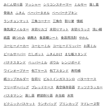
みじん切り器
マッシャー
シリコンスチーマー
ミルサー
落し蓋
骨抜き
ふきん
ペーパータオル
ペーパーナプキン
ランチョンマット
三角コーナー
三角巾
割り箸
懐紙
換気扇フィルター
水切りカゴ
水切りマット
水切りラック
洗い桶
紙皿
鍋つかみ
鍋敷き
食器棚シート
食器用洗剤
やかん
コーヒーメーカー
コーヒーミル
コーヒードリッパー
お茶ミル
ビールサーバー
だしポット
ふきんかけ
まな板スタンド
バナナスタンド
ペッパーミル
ボウル
レンジボード
ワインオープナー
包丁ケース
包丁スタンド
寿司桶
紙コップホルダー
缶切り
ビルトインガスコンロ
バターケース
フリーザーバッグ
ブレッドケース
真空保存容器
ナッツクラッカー
パスタマシン
蒸し器
鰹節削り器
弁当箱
水筒
ピクニックバスケット
ランチバッグ
プリンカップ
マドレーヌ型