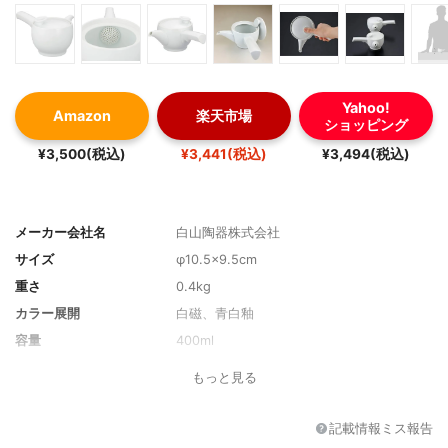
Yahoo!
Amazon
楽天市場
ショッピング
¥3,500(税込)
¥3,441(税込)
¥3,494(税込)
メーカー会社名
白山陶器株式会社
サイズ
φ10.5×9.5cm
重さ
0.4kg
カラー展開
白磁、青白釉
容量
400ml
茶こし
有（取り外し不可）
もっと見る
素材
磁器(波佐見焼)
記載情報ミス報告