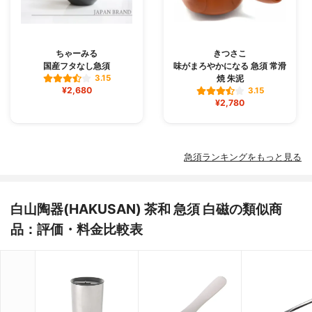
ちゃーみる
きつさこ
国産フタなし急須
味がまろやかになる 急須 常滑
焼 朱泥
3.15
¥2,680
3.15
¥2,780
急須ランキングをもっと見る
白山陶器(HAKUSAN) 茶和 急須 白磁の類似商
品：評価・料金比較表