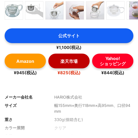
公式サイト
¥1,100(税込)
Yahoo!
Amazon
楽天市場
ショッピング
¥945(税込)
¥825(税込)
¥844(税込)
メーカー会社名
HARIO株式会社
サイズ
幅155mm×奥行118mm×高95mm、口径94
mm
重さ
330g(個箱含む)
カラー展開
クリア
容量
450ml（満水時520ml）