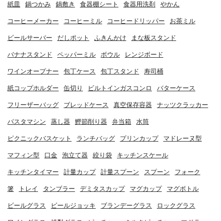
紙皿
鍋つかみ
鍋敷き
食器棚シート
食器用洗剤
やかん
コーヒーメーカー
コーヒーミル
コーヒードリッパー
お茶ミル
ビールサーバー
だしポット
ふきんかけ
まな板スタンド
バナナスタンド
ペッパーミル
ボウル
レンジボード
ワインオープナー
包丁ケース
包丁スタンド
寿司桶
紙コップホルダー
缶切り
ビルトインガスコンロ
バターケース
フリーザーバッグ
ブレッドケース
真空保存容器
ナッツクラッカー
パスタマシン
蒸し器
鰹節削り器
弁当箱
水筒
ピクニックバスケット
ランチバッグ
プリンカップ
マドレーヌ型
マフィン型
口金
泡立て器
絞り袋
キッチンスケール
キッチンタイマー
計量カップ
計量スプーン
スプーン
フォーク
箸
トレイ
タンブラー
デミタスカップ
マグカップ
マグボトル
ビールグラス
ビールジョッキ
ブランデーグラス
ロックグラス