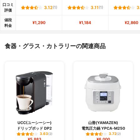
口コミ
3.12
(1)
3.11
(1)
3
評価
値段
¥1,290
¥1,184
¥2,860
料金
食器・グラス・カトラリーの関連商品
UCC(ユーシーシー)
山善(YAMAZEN)
ドリップポッド DP2
電気圧力鍋 YPCA-M250
3.63
3.72
(2)
(2)
¥5,883
¥6,000