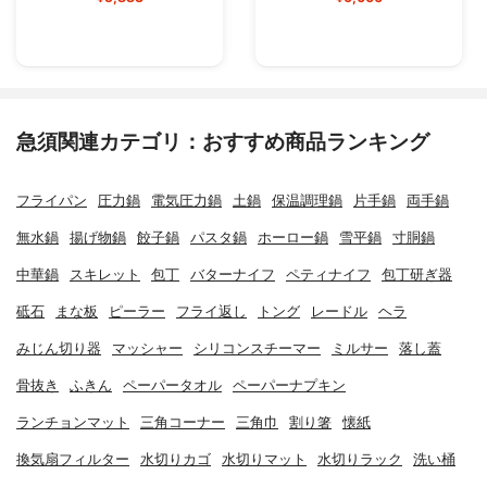
急須関連カテゴリ：おすすめ商品ランキング
フライパン
圧力鍋
電気圧力鍋
土鍋
保温調理鍋
片手鍋
両手鍋
無水鍋
揚げ物鍋
餃子鍋
パスタ鍋
ホーロー鍋
雪平鍋
寸胴鍋
中華鍋
スキレット
包丁
バターナイフ
ペティナイフ
包丁研ぎ器
砥石
まな板
ピーラー
フライ返し
トング
レードル
ヘラ
みじん切り器
マッシャー
シリコンスチーマー
ミルサー
落し蓋
骨抜き
ふきん
ペーパータオル
ペーパーナプキン
ランチョンマット
三角コーナー
三角巾
割り箸
懐紙
換気扇フィルター
水切りカゴ
水切りマット
水切りラック
洗い桶