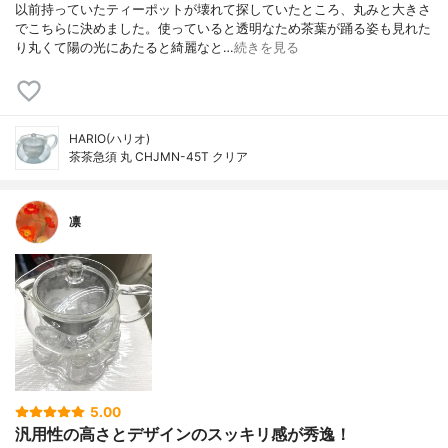
以前持っていたティーポットが壊れて探していたところ、丸みと大きさ
でこちらに決めました。使っていると透明なため茶葉が踊る姿も見れた
り丸くて陽の光にあたると綺麗なと…
続きを見る
HARIO(ハリオ)
茶茶急須 丸 CHJMN-45T クリア
凛
5.00
汎用性の高さとデザインのスッキリ感が秀逸！