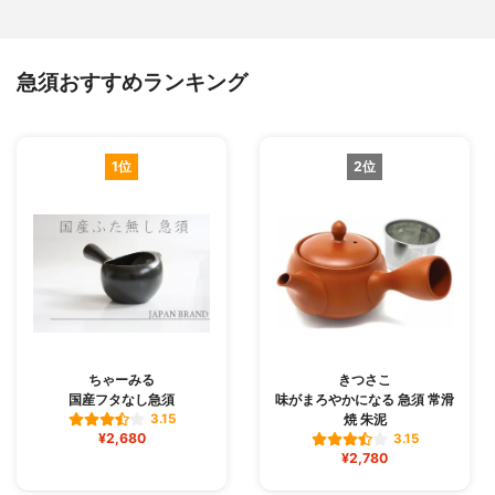
急須おすすめランキング
1位
2位
ちゃーみる
きつさこ
国産フタなし急須
味がまろやかになる 急須 常滑
焼 朱泥
3.15
¥2,680
3.15
¥2,780