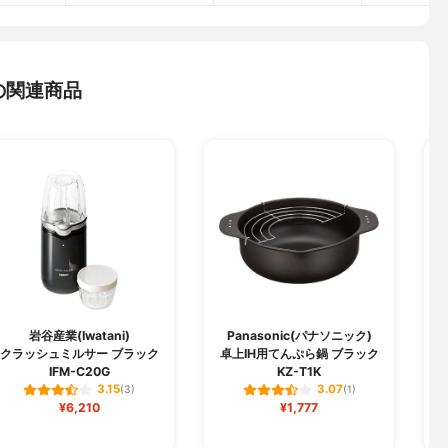
の関連商品
岩谷産業(Iwatani)
Panasonic(パナソニック)
クラッシュミルサー ブラック
卓上IH用てんぷら鍋 ブラック
IFM-C20G
KZ-T1K
3.15
3.07
(3)
(1)
¥6,210
¥1,777