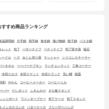
おすすめ商品ランキング
保温調理鍋
片手鍋
両手鍋
無水鍋
揚げ物鍋
餃子鍋
パスタ鍋
キレット
包丁
バターナイフ
ペティナイフ
包丁研ぎ器
砥石
レードル
ヘラ
みじん切り器
マッシャー
シリコンスチーマー
パータオル
ペーパーナプキン
ランチョンマット
三角コーナー
水切りカゴ
水切りマット
水切りラック
洗い桶
紙皿
洗剤
やかん
コーヒーメーカー
コーヒーミル
ーバー
だしポット
ふきんかけ
まな板スタンド
レンジボード
ワインオープナー
包丁ケース
包丁スタンド
トインガスコンロ
バターケース
フリーザーバッグ