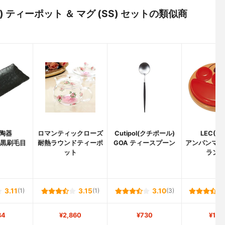
ゼ) ティーポット ＆ マグ (SS) セットの類似商
陶器
ロマンティックローズ
Cutipol(クチポール)
LEC(レ
 黒刷毛目
耐熱ラウンドティーポ
GOA ティースプーン
アンパンマン
ット
ラン
3.11
(1)
3.15
(1)
3.10
(3)
84
¥2,860
¥730
¥1,1