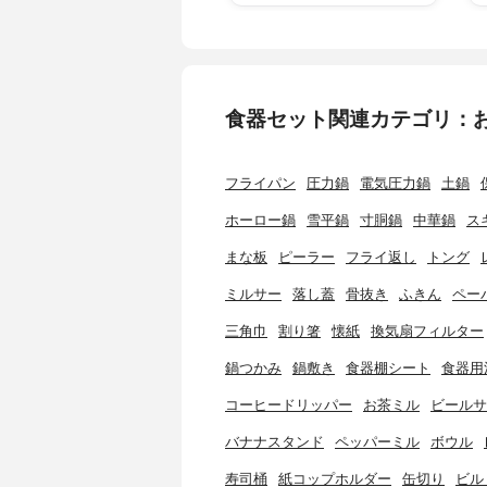
食器セット関連カテゴリ：
フライパン
圧力鍋
電気圧力鍋
土鍋
ホーロー鍋
雪平鍋
寸胴鍋
中華鍋
ス
まな板
ピーラー
フライ返し
トング
ミルサー
落し蓋
骨抜き
ふきん
ペー
三角巾
割り箸
懐紙
換気扇フィルター
鍋つかみ
鍋敷き
食器棚シート
食器用
コーヒードリッパー
お茶ミル
ビールサ
バナナスタンド
ペッパーミル
ボウル
寿司桶
紙コップホルダー
缶切り
ビル