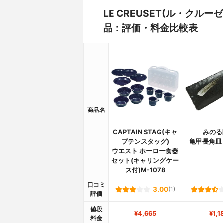
LE CREUSET(ル・クルー
品：評価・料金比較表
商品名
CAPTAIN STAG(キャ
みのる
プテンスタッグ)
亀甲長角皿
ウエスト ホーロー食器
セット(キャリングケー
ス付)M-1078
口コミ
3.00
(1)
評価
値段
¥4,665
¥1,1
料金