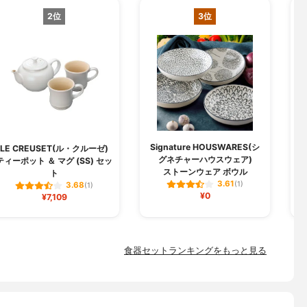
2位
3位
Signature HOUSWARES(シ
LE CREUSET(ル・クルーゼ)
グネチャーハウスウェア)
ティーポット ＆ マグ (SS) セッ
ペ
ストーンウェア ボウル
ト
3.61
(1)
3.68
(1)
¥0
¥7,109
食器セットランキングをもっと見る