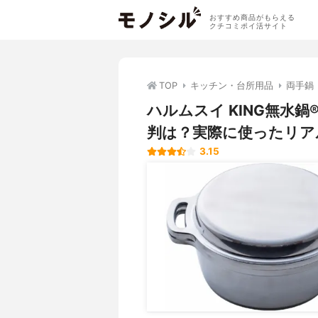
おすすめ商品がもらえる
クチコミポイ活サイト
TOP
キッチン・台所用品
両手鍋
ハルムスイ KING無水鍋
判は？実際に使ったリア
3.15