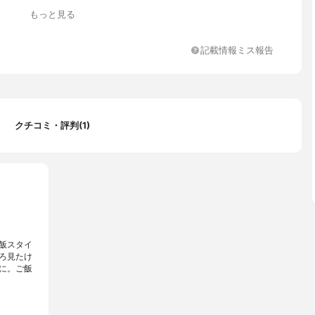
もっと見る
ム合金製 内面：ヘアライン仕上げ 外面：鏡面仕上げ 本体外底面：
加工+耐熱塗装 ※蓋は直火のみ対応
記載情報ミス報告
 20㎝：2.4L 24㎝：4.0L
ム合金製
ム合金製
ー/直火/ラジエントヒーター・ハロゲンヒーター
クチコミ・評判(1)
飯スタイ
ろ見たけ
に。ご飯