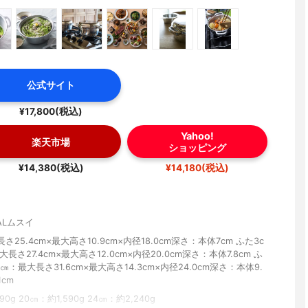
公式サイト
¥17,800(税込)
Yahoo!
楽天市場
ショッピング
¥14,380(税込)
¥14,180(税込)
ALムスイ
さ25.4cm×最大高さ10.9cm×内径18.0cm深さ：本体7cm ふた3c
大長さ27.4cm×最大高さ12.0cm×内径20.0cm深さ：本体7.8cm ふ
24㎝：最大長さ31.6cm×最大高さ14.3cm×内径24.0cm深さ：本体9.
1cm
90g 20㎝：約1,590g 24㎝：約2,240g