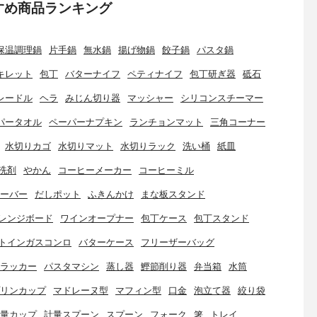
すめ商品ランキング
保温調理鍋
片手鍋
無水鍋
揚げ物鍋
餃子鍋
パスタ鍋
キレット
包丁
バターナイフ
ペティナイフ
包丁研ぎ器
砥石
レードル
ヘラ
みじん切り器
マッシャー
シリコンスチーマー
パータオル
ペーパーナプキン
ランチョンマット
三角コーナー
水切りカゴ
水切りマット
水切りラック
洗い桶
紙皿
洗剤
やかん
コーヒーメーカー
コーヒーミル
ーバー
だしポット
ふきんかけ
まな板スタンド
レンジボード
ワインオープナー
包丁ケース
包丁スタンド
トインガスコンロ
バターケース
フリーザーバッグ
ラッカー
パスタマシン
蒸し器
鰹節削り器
弁当箱
水筒
リンカップ
マドレーヌ型
マフィン型
口金
泡立て器
絞り袋
量カップ
計量スプーン
スプーン
フォーク
箸
トレイ