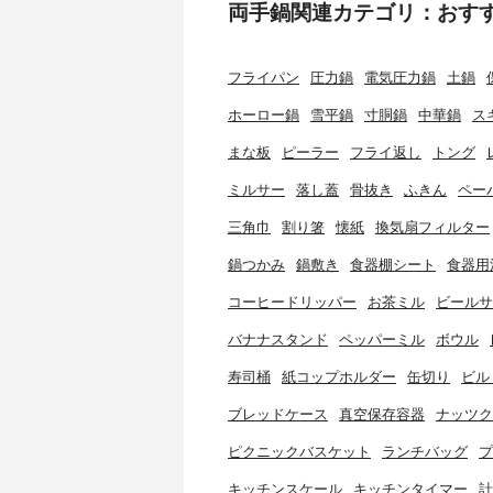
両手鍋関連カテゴリ：おす
フライパン
圧力鍋
電気圧力鍋
土鍋
ホーロー鍋
雪平鍋
寸胴鍋
中華鍋
ス
まな板
ピーラー
フライ返し
トング
ミルサー
落し蓋
骨抜き
ふきん
ペー
三角巾
割り箸
懐紙
換気扇フィルター
鍋つかみ
鍋敷き
食器棚シート
食器用
コーヒードリッパー
お茶ミル
ビールサ
バナナスタンド
ペッパーミル
ボウル
寿司桶
紙コップホルダー
缶切り
ビル
ブレッドケース
真空保存容器
ナッツク
ピクニックバスケット
ランチバッグ
プ
キッチンスケール
キッチンタイマー
計