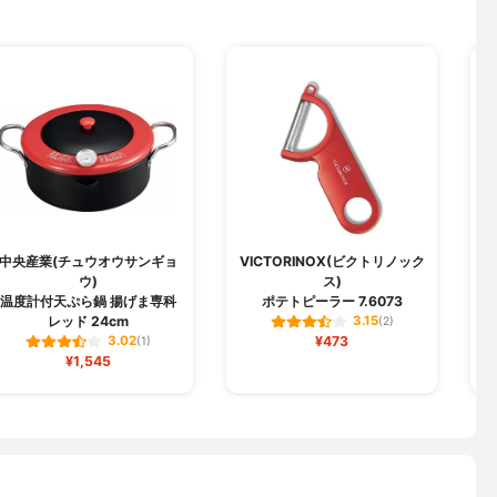
中央産業(チュウオウサンギョ
VICTORINOX(ビクトリノック
G
ウ)
ス)
温度計付天ぷら鍋 揚げま専科
ポテトピーラー 7.6073
レッド 24cm
3.15
(2)
¥473
3.02
(1)
¥1,545