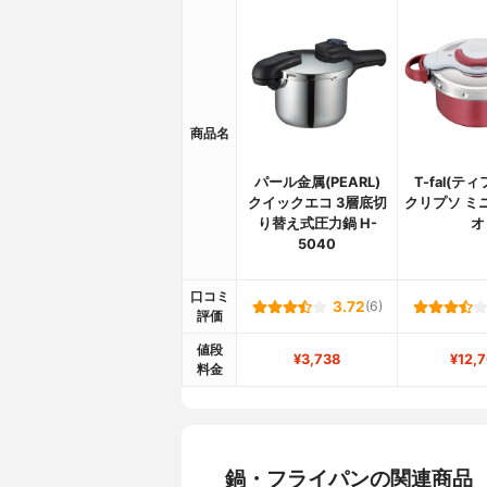
商品名
パール金属(PEARL)
T-fal(テ
クイックエコ 3層底切
クリプソ ミ
り替え式圧力鍋 H-
オ
5040
口コミ
3.72
(6)
評価
値段
¥3,738
¥12,
料金
鍋・フライパンの関連商品