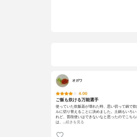
カラー
シルバー
素材
アルミニウ
特殊磁性膜
鍋の容量
18㎝：1.8L
蓋素材
アルミニウ
取っ手素材
アルミニウ
対応熱源
IHヒータ
オガワ
4.00
ご飯も炊ける万能選手
使っていた炊飯器が壊れた時、思い切って鍋で炊
ルに切り替えることに決めました。土鍋もいろい
れど、普段使いはできないなと思ったのでこちら
は、…
続きを見る