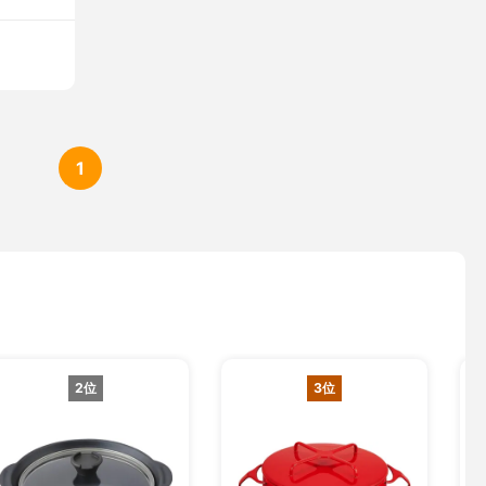
1
2位
3位