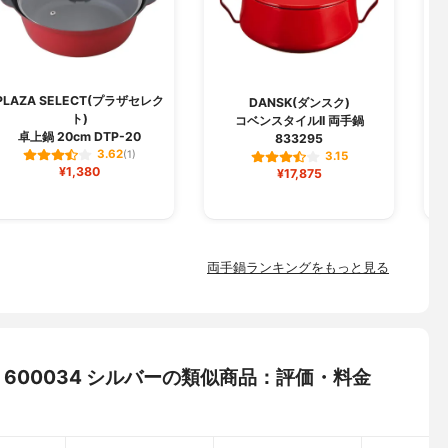
PLAZA SELECT(プラザセレク
g
DANSK(ダンスク)
ト)
コベンスタイルII 両手鍋
卓上鍋 20cm DTP-20
両
833295
3.62
(1)
3.15
¥1,380
¥17,875
両手鍋ランキングをもっと見る
4 600034 シルバーの類似商品：評価・料金