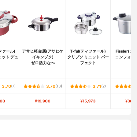
ィファール)
アサヒ軽金属(アサヒケ
T-fal(ティファール)
Fissler(
ニット デュ
イキンゾク)
クリプソ ミニット パー
コンフォート
ゼロ活力なべ
フェクト
3.70
(7)
3.70
(13)
3.71
(2)
700
¥19,900
¥15,973
¥38,9