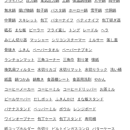
フライパン
圧力鍋
電気圧力鍋
土鍋
保温調理鍋
片手鍋
両手鍋
無水鍋
揚げ物鍋
餃子鍋
パスタ鍋
ホーロー鍋
雪平鍋
寸胴鍋
中華鍋
スキレット
包丁
バターナイフ
ペティナイフ
包丁研ぎ器
砥石
まな板
ピーラー
フライ返し
トング
レードル
ヘラ
みじん切り器
マッシャー
シリコンスチーマー
ミルサー
落し蓋
骨抜き
ふきん
ペーパータオル
ペーパーナプキン
ランチョンマット
三角コーナー
三角巾
割り箸
懐紙
換気扇フィルター
水切りカゴ
水切りマット
水切りラック
洗い桶
紙皿
鍋つかみ
鍋敷き
食器棚シート
食器用洗剤
やかん
コーヒーメーカー
コーヒーミル
コーヒードリッパー
お茶ミル
ビールサーバー
だしポット
ふきんかけ
まな板スタンド
バナナスタンド
ペッパーミル
ボウル
レンジボード
ワインオープナー
包丁ケース
包丁スタンド
寿司桶
紙コップホルダー
缶切り
ビルトインガスコンロ
バターケース