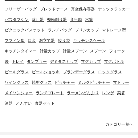
フリーザーバッグ
ブレッドケース
真空保存容器
ナッツクラッカー
パスタマシン
蒸し器
鰹節削り器
弁当箱
水筒
ピクニックバスケット
ランチバッグ
プリンカップ
マドレーヌ型
マフィン型
口金
泡立て器
絞り袋
キッチンスケール
キッチンタイマー
計量カップ
計量スプーン
スプーン
フォーク
箸
トレイ
タンブラー
デミタスカップ
マグカップ
マグボトル
ビールグラス
ビールジョッキ
ブランデーグラス
ロックグラス
ワイングラス
焼酎グラス
ピッチャー
ミルクピッチャー
マドラー
メイソンジャー
ランチプレート
ラーメンどんぶり
レンゲ
菜箸
酒器
とんすい
食器セット
カテゴリ一覧へ