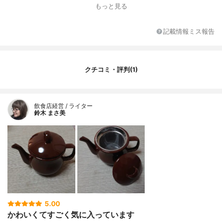
茶こし
有
もっと見る
素材
本体：ホーロー、茶こし：ステンレス鋼
記載情報ミス報告
クチコミ・評判(1)
飲食店経営 / ライター
鈴木 まさ美
5.00
かわいくてすごく気に入っています