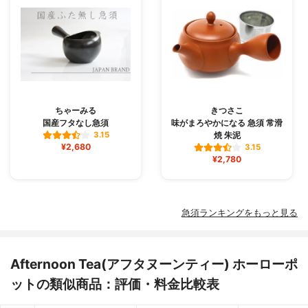
ちゃーみる
きつさこ
国産フタなし急須
味がまろやかになる 急須 常滑
焼 朱泥
3.15
¥2,680
3.15
¥2,780
急須ランキングをもっと見る
Afternoon Tea(アフタヌーンティー) ホーローポ
ットの類似商品：評価・料金比較表