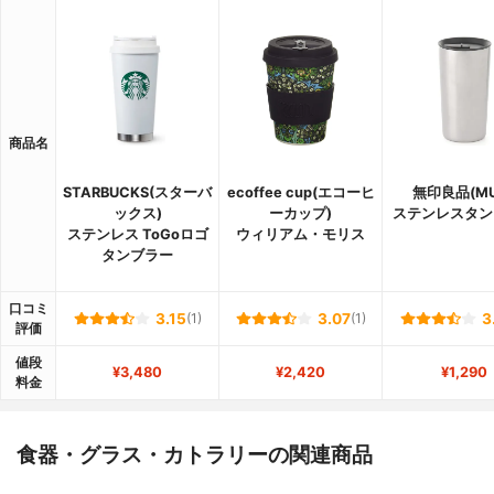
商品名
STARBUCKS(スターバ
ecoffee cup(エコーヒ
無印良品(MU
ックス)
ーカップ)
ステンレスタン
ステンレス ToGoロゴ
ウィリアム・モリス
タンブラー
口コミ
3.15
(1)
3.07
(1)
3
評価
値段
¥3,480
¥2,420
¥1,290
料金
食器・グラス・カトラリーの関連商品