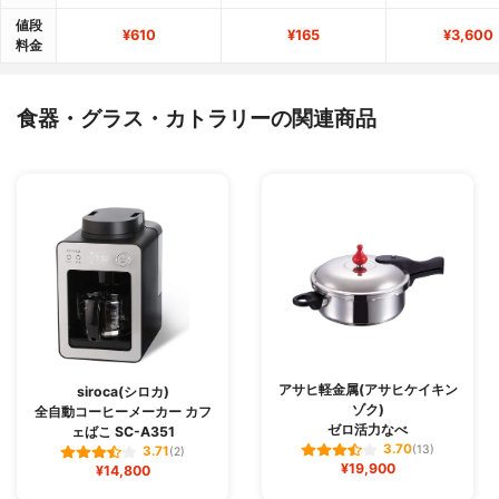
値段
¥610
¥165
¥3,600
料金
食器・グラス・カトラリーの関連商品
アサヒ軽金属(アサヒケイキン
siroca(シロカ)
ゾク)
全自動コーヒーメーカー カフ
ゼロ活力なべ
ェばこ SC-A351
3.70
(13)
3.71
(2)
¥19,900
¥14,800