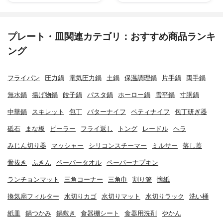
プレート・皿関連カテゴリ：おすすめ商品ランキ
ング
フライパン
圧力鍋
電気圧力鍋
土鍋
保温調理鍋
片手鍋
両手鍋
無水鍋
揚げ物鍋
餃子鍋
パスタ鍋
ホーロー鍋
雪平鍋
寸胴鍋
中華鍋
スキレット
包丁
バターナイフ
ペティナイフ
包丁研ぎ器
砥石
まな板
ピーラー
フライ返し
トング
レードル
ヘラ
みじん切り器
マッシャー
シリコンスチーマー
ミルサー
落し蓋
骨抜き
ふきん
ペーパータオル
ペーパーナプキン
ランチョンマット
三角コーナー
三角巾
割り箸
懐紙
換気扇フィルター
水切りカゴ
水切りマット
水切りラック
洗い桶
紙皿
鍋つかみ
鍋敷き
食器棚シート
食器用洗剤
やかん