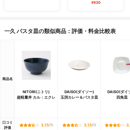
¥930
一久 パスタ皿の類似商品：評価・料金比較表
商品名
NITORI(ニトリ)
DAISO(ダイソー)
DAISO(ダイ
超軽量丼 カル：エクレ
玉渕カレー＆パスタ皿
四角皿
口コミ
3.15
(1)
3.15
(1)
3
評価