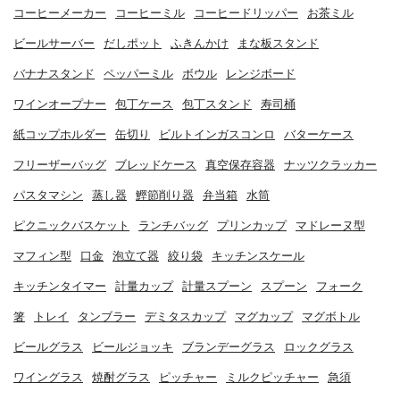
コーヒーメーカー
コーヒーミル
コーヒードリッパー
お茶ミル
ビールサーバー
だしポット
ふきんかけ
まな板スタンド
バナナスタンド
ペッパーミル
ボウル
レンジボード
ワインオープナー
包丁ケース
包丁スタンド
寿司桶
紙コップホルダー
缶切り
ビルトインガスコンロ
バターケース
フリーザーバッグ
ブレッドケース
真空保存容器
ナッツクラッカー
パスタマシン
蒸し器
鰹節削り器
弁当箱
水筒
ピクニックバスケット
ランチバッグ
プリンカップ
マドレーヌ型
マフィン型
口金
泡立て器
絞り袋
キッチンスケール
キッチンタイマー
計量カップ
計量スプーン
スプーン
フォーク
箸
トレイ
タンブラー
デミタスカップ
マグカップ
マグボトル
ビールグラス
ビールジョッキ
ブランデーグラス
ロックグラス
ワイングラス
焼酎グラス
ピッチャー
ミルクピッチャー
急須