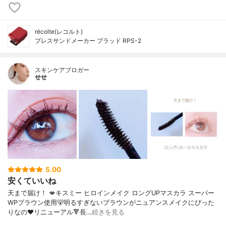
récolte(レコルト)
プレスサンドメーカー プラッド RPS-2
スキンケアブロガー
せせ
5.00
安くていいね
天まで届け！ 💋キスミー ヒロインメイク ロングUPマスカラ スーパー
WPブラウン使用🐻明るすぎないブラウンがニュアンスメイクにぴった
りなの♥️リニューアル🔻長…
続きを見る