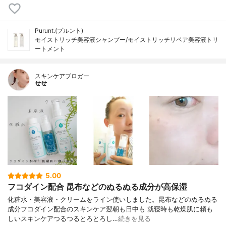
Purunt.(プルント)
モイストリッチ美容液シャンプー/モイストリッチリペア美容液トリ
ートメント
スキンケアブロガー
せせ
5.00
フコダイン配合 昆布などのぬるぬる成分が高保湿
化粧水・美容液・クリームをライン使いしました。昆布などのぬるぬる
成分フコダイン配合のスキンケア翌朝も日中も 就寝時も乾燥肌に頼も
しいスキンケアつるつるとろとろし…
続きを見る