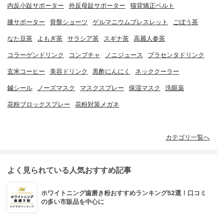
内反小趾サポーター
外反母趾サポーター
猫背矯正ベルト
膝サポーター
骨盤ショーツ
ゲルマニウムブレスレット
ごぼう茶
なた豆茶
よもぎ茶
サラシア茶
スギナ茶
高麗人参茶
コラーゲンドリンク
コンブチャ
ノニジュース
プラセンタドリンク
玄米コーヒー
美容ドリンク
黒酢にんにく
ネッククーラー
鍼シール
ノーズマスク
マスクスプレー
保湿マスク
洗眼薬
花粉ブロックスプレー
花粉対策メガネ
カテゴリ一覧へ
よく見られている人気おすすめ記事
ホワイトニング歯磨き粉おすすめランキング52選！口コミ
の多い市販品を中心に