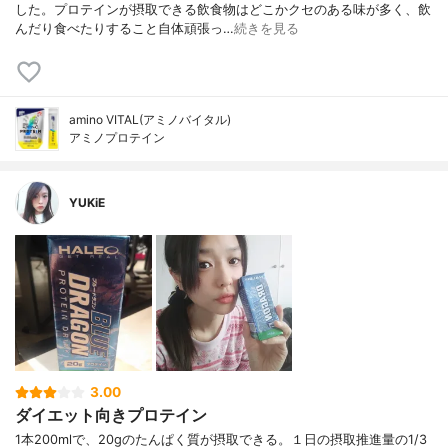
した。プロテインが摂取できる飲食物はどこかクセのある味が多く、飲
んだり食べたりすること自体頑張っ…
続きを見る
amino VITAL(アミノバイタル)
アミノプロテイン
YUKiE
3.00
ダイエット向きプロテイン
1本200mlで、20gのたんぱく質が摂取できる。１日の摂取推進量の1/3