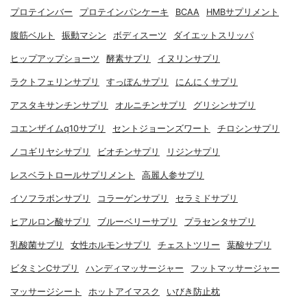
プロテインバー
プロテインパンケーキ
BCAA
HMBサプリメント
腹筋ベルト
振動マシン
ボディスーツ
ダイエットスリッパ
ヒップアップショーツ
酵素サプリ
イヌリンサプリ
ラクトフェリンサプリ
すっぽんサプリ
にんにくサプリ
アスタキサンチンサプリ
オルニチンサプリ
グリシンサプリ
コエンザイムq10サプリ
セントジョーンズワート
チロシンサプリ
ノコギリヤシサプリ
ビオチンサプリ
リジンサプリ
レスベラトロールサプリメント
高麗人参サプリ
イソフラボンサプリ
コラーゲンサプリ
セラミドサプリ
ヒアルロン酸サプリ
ブルーベリーサプリ
プラセンタサプリ
乳酸菌サプリ
女性ホルモンサプリ
チェストツリー
葉酸サプリ
ビタミンCサプリ
ハンディマッサージャー
フットマッサージャー
マッサージシート
ホットアイマスク
いびき防止枕