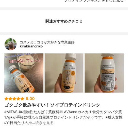
プロテインランキングをもっと見る
関連おすすめクチコミ
コスメと口コミが大好きな専業主婦
kirakiranoriko
5.00
ゴクゴク飲みやすい！ソイプロテインドリンク
#MITASU#植物性たんぱく質飲料#LAVAandカネカ１食分のタンパク質
17g※が手軽に摂れる自然派プロテインドリンクだそうです。※成人女性
の1日当たりの推…
続きを見る