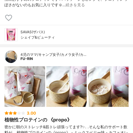
ぽさがないのもお気に入りです☺️…
続きを見る
SAVAS(ザバス)
シェイプ&ビューティ
4児のママ/キャンプ女子/カメラ女子/カ…
FU-RIN
3.00
植物性プロテインの 《propo》
密かに朝のストレッチ&筋トレ頑張ってます?✨. .そんな私のサポート飲
料が….植物性プロテインの《propo》・ミックスベリー味・カフェオレ