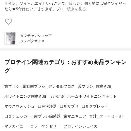
テイン。ソイ＋ホエイということで、珍しい。個人的には完全ソイだっ
たら★5付けたい。甘すぎず、プロ…
続きを見る
タマチャンショップ
タンパクオトメ
プロテイン関連カテゴリ：おすすめ商品ランキン
グ
歯ブラシ
電動歯ブラシ
デンタルフロス
舌ブラシ
歯磨き粉
ホワイトニング歯磨き粉
うがい薬
ホームホワイトニングキット
マウスウォッシュ
口腔洗浄器
口臭サプリ
口臭タブレット
口臭チェッカー
歯ブラシ除菌器
歯マニキュア
青汁
オートミール
マヌカハニー
コラーゲンゼリー
プロテインシェイカー