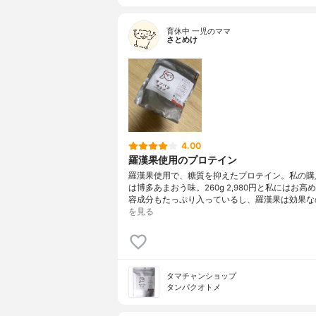
育休中 一児のママ
さとめけ
4.00
羅漢果使用のプロテイン
羅漢果使用で、糖質を抑えたプロテイン。私の購
は博多あまおう味。260g 2,980円と私にはお高
容成分もたっぷり入っているし、羅漢果は効果な
を見る
タマチャンショップ
タンパクオトメ