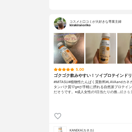
コスメと口コミが大好きな専業主婦
kirakiranoriko
5.00
ゴクゴク飲みやすい！ソイプロテインドリ
#MITASU#植物性たんぱく質飲料#LAVAandカ
タンパク質17g※が手軽に摂れる自然派プロテイ
だそうです。※成人女性の1日当たりの推…
続きを
KANEKA(カネカ)