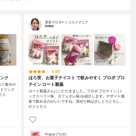
美容ブロガー / コスメマニア
index
4.00
ンク
ほろ苦、お菓子テイスト で飲みやすく プロポ プロ
テイン ロート製薬
ネカ１食分の
ンドリンク
ロート製薬さんにいただきました。プロポ プロテイン (ミ
見る
ックスベリー味、カフェオレ味)を紹介します。デザート感
覚で飲めるのがいいですね。混ぜた時は少しとろとろし…
続きを見る
Propo(プロポ)