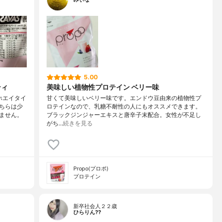
5.00
ティ
美味しい植物性プロテイン ベリー味
ホエイタイ
甘くて美味しいベリー味です。エンドウ豆由来の植物性プ
ちらは少
ロテインなので、乳糖不耐性の人にもオススメできます。
ません。
ブラックジンジャーエキスと唐辛子末配合。女性が不足し
がち…
続きを見る
Propo(プロポ)
プロテイン
新卒社会人２２歳
ひらりん??