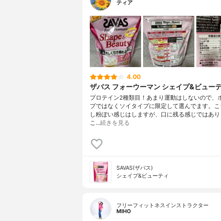
ティア
4.00
ザバス フォーウーマン シェイプ&ビュー
プロテイン2種類目！あまり運動はしないので、
プではなくソイタイプに限定して選んでます。こ
し粉ぽい感じはしますが、口に残る感じではあり
こ…
続きを見る
SAVAS(ザバス)
シェイプ&ビューティ
フリーフィットネスインストラクター
MIHO