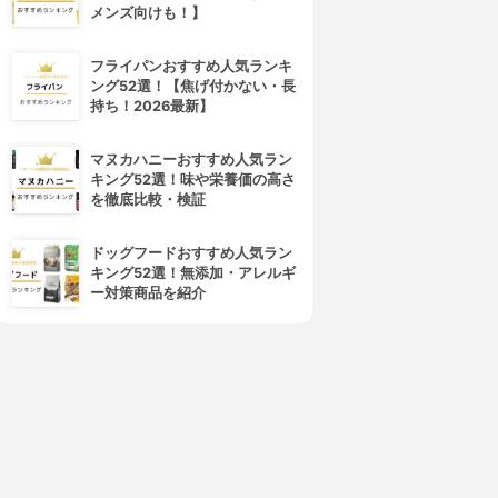
メンズ向けも！】
フライパンおすすめ人気ランキ
ング52選！【焦げ付かない・長
持ち！2026最新】
マヌカハニーおすすめ人気ラン
キング52選！味や栄養価の高さ
HULX-FACTOR(ハルクファク
LÝFT(リフト)
を徹底比較・検証
ター)
ソイプラスプロテイン
EAA
4.01
(11)
ドッグフードおすすめ人気ラン
3.98
¥4,980
(2)
キング52選！無添加・アレルギ
¥3,780
ー対策商品を紹介