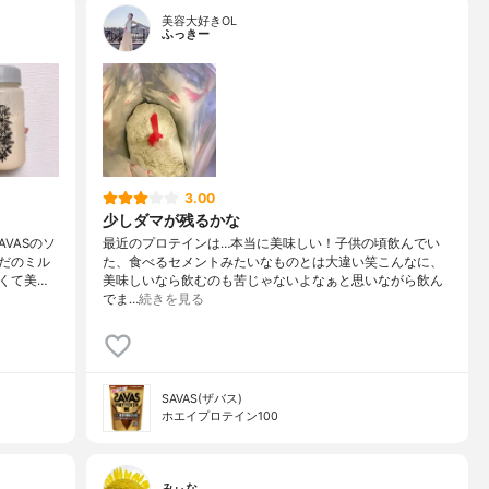
美容大好きOL
ふっきー
3.00
少しダマが残るかな
VASのソ
最近のプロテインは…本当に美味しい！子供の頃飲んでい
だのミル
た、食べるセメントみたいなものとは大違い笑こんなに、
くて美…
美味しいなら飲むのも苦じゃないよなぁと思いながら飲ん
でま…
続きを見る
SAVAS(ザバス)
ホエイプロテイン100
みぃな