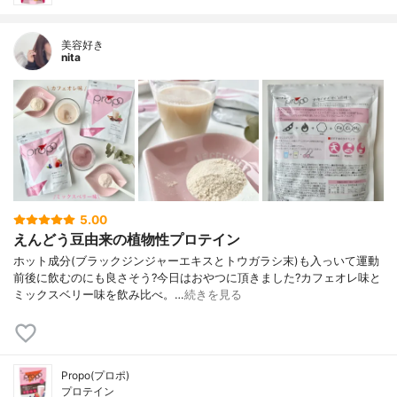
美容好き
nita
5.00
えんどう豆由来の植物性プロテイン
ホット成分(ブラックジンジャーエキスとトウガラシ末)も入っいて運動
前後に飲むのにも良さそう?今日はおやつに頂きました?カフェオレ味と
ミックスベリー味を飲み比べ。…
続きを見る
Propo(プロポ)
プロテイン