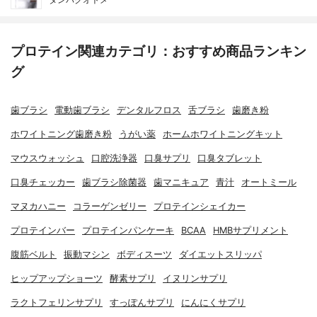
プロテイン関連カテゴリ：おすすめ商品ランキン
グ
歯ブラシ
電動歯ブラシ
デンタルフロス
舌ブラシ
歯磨き粉
ホワイトニング歯磨き粉
うがい薬
ホームホワイトニングキット
マウスウォッシュ
口腔洗浄器
口臭サプリ
口臭タブレット
口臭チェッカー
歯ブラシ除菌器
歯マニキュア
青汁
オートミール
マヌカハニー
コラーゲンゼリー
プロテインシェイカー
プロテインバー
プロテインパンケーキ
BCAA
HMBサプリメント
腹筋ベルト
振動マシン
ボディスーツ
ダイエットスリッパ
ヒップアップショーツ
酵素サプリ
イヌリンサプリ
ラクトフェリンサプリ
すっぽんサプリ
にんにくサプリ