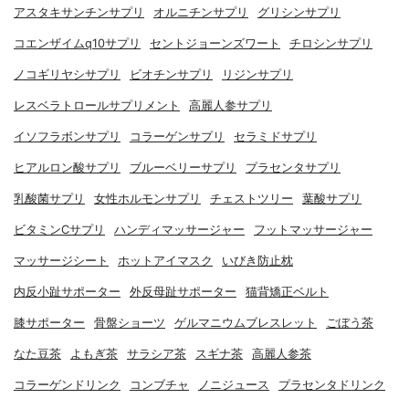
アスタキサンチンサプリ
オルニチンサプリ
グリシンサプリ
コエンザイムq10サプリ
セントジョーンズワート
チロシンサプリ
ノコギリヤシサプリ
ビオチンサプリ
リジンサプリ
レスベラトロールサプリメント
高麗人参サプリ
イソフラボンサプリ
コラーゲンサプリ
セラミドサプリ
ヒアルロン酸サプリ
ブルーベリーサプリ
プラセンタサプリ
乳酸菌サプリ
女性ホルモンサプリ
チェストツリー
葉酸サプリ
ビタミンCサプリ
ハンディマッサージャー
フットマッサージャー
マッサージシート
ホットアイマスク
いびき防止枕
内反小趾サポーター
外反母趾サポーター
猫背矯正ベルト
膝サポーター
骨盤ショーツ
ゲルマニウムブレスレット
ごぼう茶
なた豆茶
よもぎ茶
サラシア茶
スギナ茶
高麗人参茶
コラーゲンドリンク
コンブチャ
ノニジュース
プラセンタドリンク