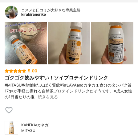
コスメと口コミが大好きな専業主婦
kirakiranoriko
5.00
ゴクゴク飲みやすい！ソイプロテインドリンク
#MITASU#植物性たんぱく質飲料#LAVAandカネカ１食分のタンパク質
17g※が手軽に摂れる自然派プロテインドリンクだそうです。※成人女性
の1日当たりの推…
続きを見る
KANEKA(カネカ)
MITASU