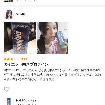
YUKiE
3.00
ダイエット向きプロテイン
1本200mlで、20gのたんぱく質が摂取できる。１日の摂取推進量の1/3
が手軽に摂れます。牛乳に含まれるたんぱく質「カゼインミセル」は熱
や酸が加わる事で殆どが…
続きを見る
HALEO(ハレオ)
ブルードラゴン