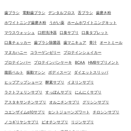
歯ブラシ
電動歯ブラシ
デンタルフロス
舌ブラシ
歯磨き粉
ホワイトニング歯磨き粉
うがい薬
ホームホワイトニングキット
マウスウォッシュ
口腔洗浄器
口臭サプリ
口臭タブレット
口臭チェッカー
歯ブラシ除菌器
歯マニキュア
青汁
オートミール
マヌカハニー
コラーゲンゼリー
プロテインシェイカー
プロテインバー
プロテインパンケーキ
BCAA
HMBサプリメント
腹筋ベルト
振動マシン
ボディスーツ
ダイエットスリッパ
ヒップアップショーツ
酵素サプリ
イヌリンサプリ
ラクトフェリンサプリ
すっぽんサプリ
にんにくサプリ
アスタキサンチンサプリ
オルニチンサプリ
グリシンサプリ
コエンザイムq10サプリ
セントジョーンズワート
チロシンサプリ
ノコギリヤシサプリ
ビオチンサプリ
リジンサプリ