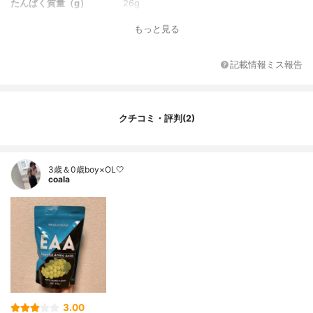
たんぱく質量（g）
26g
炭水化物量（g）
4.8g
もっと見る
味のバリエーション
なし
味
チョコ風味
記載情報ミス報告
カロリー
135kcal
1食分の価格
126円
その他の栄養素
必須アミノ酸、V.B1、V.B6、V.A、V.B2、
クチコミ・評判(2)
葉酸、V.D、V.B12
原産国
日本
特徴
なし
3歳＆0歳boy×OL🤍
coala
3.00