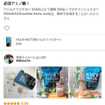
必須アミノ酸！
🤍ハルクファクター EAA白ぶどう風味 520g + プロテインシェイカー
500mlEAA(Essential Amino Acid)は、体内で合成することが…
続きを
見る
HULX-FACTOR(ハルクファクター)
EAA
美容ライターたまにMC
Milktea7m
5.00