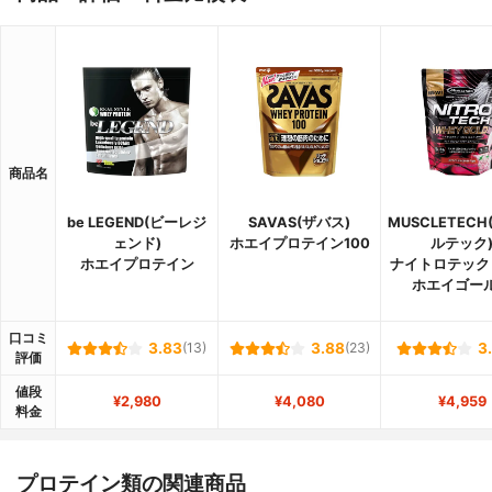
商品名
be LEGEND(ビーレジ
SAVAS(ザバス)
MUSCLETEC
ェンド)
ホエイプロテイン100
ルテック
ホエイプロテイン
ナイトロテック 
ホエイゴー
口コミ
3.83
(13)
3.88
(23)
3
評価
値段
¥2,980
¥4,080
¥4,959
料金
プロテイン類の関連商品