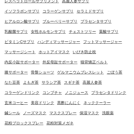
レスベラトロールサプリメント
高麗人参サプリ
イソフラボンサプリ
コラーゲンサプリ
セラミドサプリ
ヒアルロン酸サプリ
ブルーベリーサプリ
プラセンタサプリ
乳酸菌サプリ
女性ホルモンサプリ
チェストツリー
葉酸サプリ
ビタミンCサプリ
ハンディマッサージャー
フットマッサージャー
マッサージシート
ホットアイマスク
いびき防止枕
内反小趾サポーター
外反母趾サポーター
猫背矯正ベルト
膝サポーター
骨盤ショーツ
ゲルマニウムブレスレット
ごぼう茶
なた豆茶
よもぎ茶
サラシア茶
スギナ茶
高麗人参茶
コラーゲンドリンク
コンブチャ
ノニジュース
プラセンタドリンク
玄米コーヒー
美容ドリンク
黒酢にんにく
ネッククーラー
鍼シール
ノーズマスク
マスクスプレー
保湿マスク
洗眼薬
花粉ブロックスプレー
花粉対策メガネ