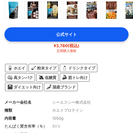
公式サイト
¥3,780(税込)
定期購入価格
ホエイ
粉末タイプ
ドリンクタイプ
高タンパク
低糖質
筋トレ向け
ダイエット向け
国産ブランド
メーカー会社名
シーエスシー株式会社
種類
ホエイプロテイン
内容量
1050g
たんぱく質含有率（％）
80％