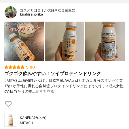
コスメと口コミが大好きな専業主婦
kirakiranoriko
5.00
ゴクゴク飲みやすい！ソイプロテインドリンク
#MITASU#植物性たんぱく質飲料#LAVAandカネカ１食分のタンパク質
17g※が手軽に摂れる自然派プロテインドリンクだそうです。※成人女性
の1日当たりの推…
続きを見る
KANEKA(カネカ)
MITASU