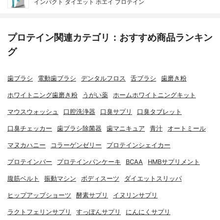
インパクト ダイエット ホエイ プロテイン
プロテイン関連カテゴリ：おすすめ商品ランキン
グ
歯ブラシ
電動歯ブラシ
デンタルフロス
舌ブラシ
歯磨き粉
ホワイトニング歯磨き粉
うがい薬
ホームホワイトニングキット
マウスウォッシュ
口腔洗浄器
口臭サプリ
口臭タブレット
口臭チェッカー
歯ブラシ除菌器
歯マニキュア
青汁
オートミール
マヌカハニー
コラーゲンゼリー
プロテインシェイカー
プロテインバー
プロテインパンケーキ
BCAA
HMBサプリメント
腹筋ベルト
振動マシン
ボディスーツ
ダイエットスリッパ
ヒップアップショーツ
酵素サプリ
イヌリンサプリ
ラクトフェリンサプリ
すっぽんサプリ
にんにくサプリ