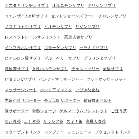
アスタキサンチンサプリ
オルニチンサプリ
グリシンサプリ
コエンザイムq10サプリ
セントジョーンズワート
チロシンサプリ
ノコギリヤシサプリ
ビオチンサプリ
リジンサプリ
レスベラトロールサプリメント
高麗人参サプリ
イソフラボンサプリ
コラーゲンサプリ
セラミドサプリ
ヒアルロン酸サプリ
ブルーベリーサプリ
プラセンタサプリ
乳酸菌サプリ
女性ホルモンサプリ
チェストツリー
葉酸サプリ
ビタミンCサプリ
ハンディマッサージャー
フットマッサージャー
マッサージシート
ホットアイマスク
いびき防止枕
内反小趾サポーター
外反母趾サポーター
猫背矯正ベルト
膝サポーター
骨盤ショーツ
ゲルマニウムブレスレット
ごぼう茶
なた豆茶
よもぎ茶
サラシア茶
スギナ茶
高麗人参茶
コラーゲンドリンク
コンブチャ
ノニジュース
プラセンタドリンク