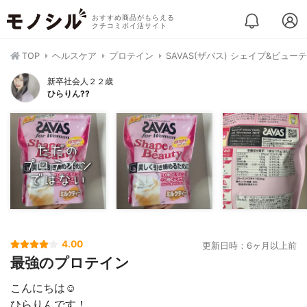
おすすめ商品がもらえる
クチコミポイ活サイト
TOP
ヘルスケア
プロテイン
SAVAS(ザバス) シェイプ&ビュー
新卒社会人２２歳
ひらりん??
4.00
更新日時：6ヶ月以上前
最強のプロテイン
こんにちは☺️
ひらりんです！