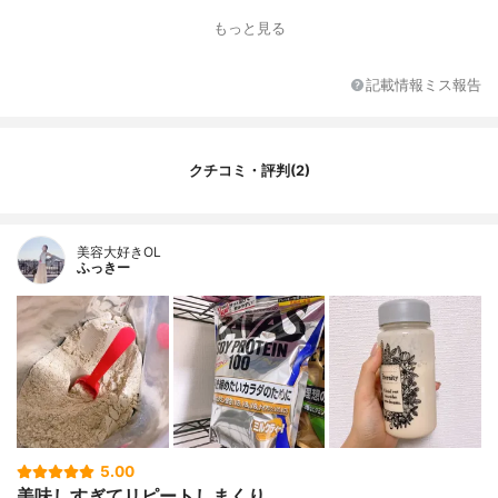
炭水化物量（g）
-
もっと見る
味のバリエーション
ココア
味
ココア
記載情報ミス報告
カロリー
79kcal
1食分の価格
216円
その他の栄養素
7種のビタミンB群、ビタミンC
クチコミ・評判(2)
原産国
国産
特徴
-
美容大好きOL
ふっきー
5.00
美味しすぎてリピートしまくり