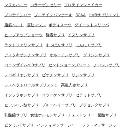
マヌカハニー
コラーゲンゼリー
プロテインシェイカー
プロテインバー
プロテインパンケーキ
BCAA
HMBサプリメント
腹筋ベルト
振動マシン
ボディスーツ
ダイエットスリッパ
ヒップアップショーツ
酵素サプリ
イヌリンサプリ
ラクトフェリンサプリ
すっぽんサプリ
にんにくサプリ
アスタキサンチンサプリ
オルニチンサプリ
グリシンサプリ
コエンザイムq10サプリ
セントジョーンズワート
チロシンサプリ
ノコギリヤシサプリ
ビオチンサプリ
リジンサプリ
レスベラトロールサプリメント
高麗人参サプリ
イソフラボンサプリ
コラーゲンサプリ
セラミドサプリ
ヒアルロン酸サプリ
ブルーベリーサプリ
プラセンタサプリ
乳酸菌サプリ
女性ホルモンサプリ
チェストツリー
葉酸サプリ
ビタミンCサプリ
ハンディマッサージャー
フットマッサージャー