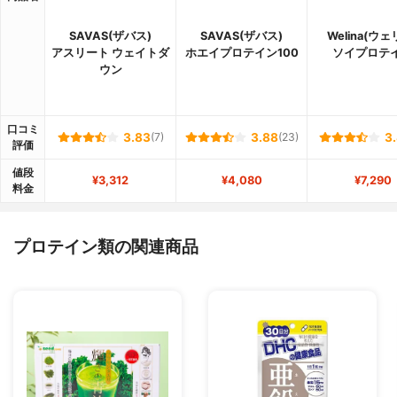
SAVAS(ザバス)
SAVAS(ザバス)
Welina(ウェ
アスリート ウェイトダ
ホエイプロテイン100
ソイプロテ
ウン
口コミ
3.83
(7)
3.88
(23)
3
評価
値段
¥3,312
¥4,080
¥7,290
料金
プロテイン類の関連商品