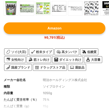
Amazon
¥6,791(税込)
ソイ(大豆)
粉末タイプ
高タンパク
低糖質
女性向け
筋トレ向け
ダイエット向け
大容量
国産ブランド
ドラッグストア品
通販品
メーカー会社名
明治ホールディングス株式会社
種類
ソイプロテイン
内容量
1050g
たんぱく質含有率（％）
75％
たんぱく質量（g）
15g