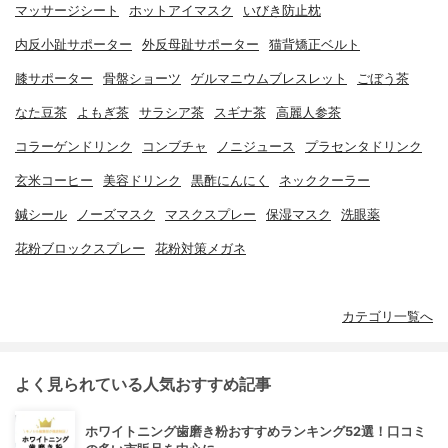
マッサージシート
ホットアイマスク
いびき防止枕
内反小趾サポーター
外反母趾サポーター
猫背矯正ベルト
膝サポーター
骨盤ショーツ
ゲルマニウムブレスレット
ごぼう茶
なた豆茶
よもぎ茶
サラシア茶
スギナ茶
高麗人参茶
コラーゲンドリンク
コンブチャ
ノニジュース
プラセンタドリンク
玄米コーヒー
美容ドリンク
黒酢にんにく
ネッククーラー
鍼シール
ノーズマスク
マスクスプレー
保湿マスク
洗眼薬
花粉ブロックスプレー
花粉対策メガネ
カテゴリ一覧へ
よく見られている人気おすすめ記事
ホワイトニング歯磨き粉おすすめランキング52選！口コミ