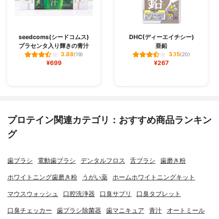
seedcoms(シードコムス)
DHC(ディーエイチシー)
プラセンタ入り輝きの青汁
亜鉛
3.88
3.15
(19)
(20)
¥699
¥267
プロテイン関連カテゴリ：おすすめ商品ランキン
グ
歯ブラシ
電動歯ブラシ
デンタルフロス
舌ブラシ
歯磨き粉
ホワイトニング歯磨き粉
うがい薬
ホームホワイトニングキット
マウスウォッシュ
口腔洗浄器
口臭サプリ
口臭タブレット
口臭チェッカー
歯ブラシ除菌器
歯マニキュア
青汁
オートミール