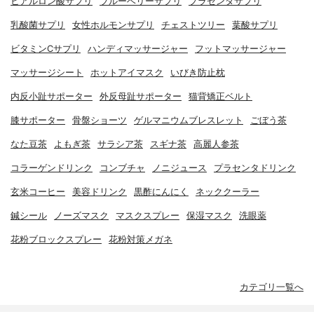
ヒアルロン酸サプリ
ブルーベリーサプリ
プラセンタサプリ
乳酸菌サプリ
女性ホルモンサプリ
チェストツリー
葉酸サプリ
ビタミンCサプリ
ハンディマッサージャー
フットマッサージャー
マッサージシート
ホットアイマスク
いびき防止枕
内反小趾サポーター
外反母趾サポーター
猫背矯正ベルト
膝サポーター
骨盤ショーツ
ゲルマニウムブレスレット
ごぼう茶
なた豆茶
よもぎ茶
サラシア茶
スギナ茶
高麗人参茶
コラーゲンドリンク
コンブチャ
ノニジュース
プラセンタドリンク
玄米コーヒー
美容ドリンク
黒酢にんにく
ネッククーラー
鍼シール
ノーズマスク
マスクスプレー
保湿マスク
洗眼薬
花粉ブロックスプレー
花粉対策メガネ
カテゴリ一覧へ