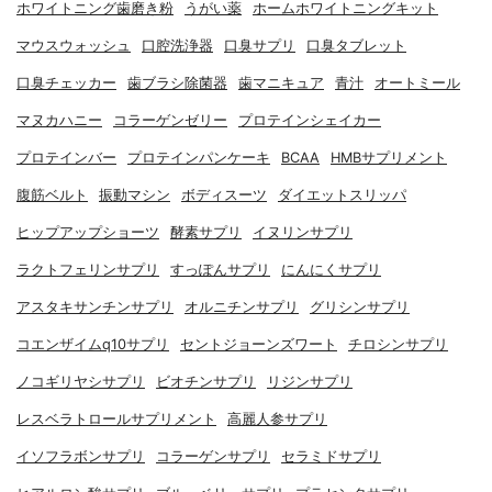
ホワイトニング歯磨き粉
うがい薬
ホームホワイトニングキット
マウスウォッシュ
口腔洗浄器
口臭サプリ
口臭タブレット
口臭チェッカー
歯ブラシ除菌器
歯マニキュア
青汁
オートミール
マヌカハニー
コラーゲンゼリー
プロテインシェイカー
プロテインバー
プロテインパンケーキ
BCAA
HMBサプリメント
腹筋ベルト
振動マシン
ボディスーツ
ダイエットスリッパ
ヒップアップショーツ
酵素サプリ
イヌリンサプリ
ラクトフェリンサプリ
すっぽんサプリ
にんにくサプリ
アスタキサンチンサプリ
オルニチンサプリ
グリシンサプリ
コエンザイムq10サプリ
セントジョーンズワート
チロシンサプリ
ノコギリヤシサプリ
ビオチンサプリ
リジンサプリ
レスベラトロールサプリメント
高麗人参サプリ
イソフラボンサプリ
コラーゲンサプリ
セラミドサプリ