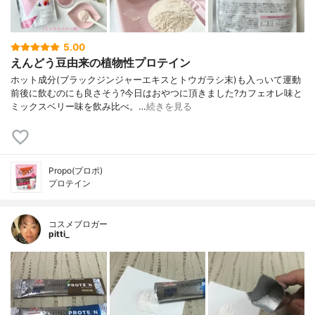
5.00
えんどう豆由来の植物性プロテイン
ホット成分(ブラックジンジャーエキスとトウガラシ末)も入っいて運動
前後に飲むのにも良さそう?今日はおやつに頂きました?カフェオレ味と
ミックスベリー味を飲み比べ。…
続きを見る
Propo(プロポ)
プロテイン
コスメブロガー
pitti_