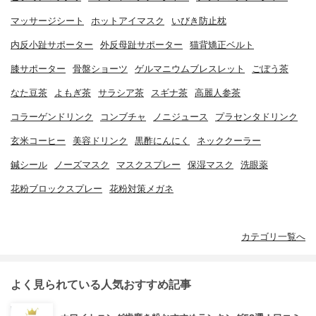
マッサージシート
ホットアイマスク
いびき防止枕
内反小趾サポーター
外反母趾サポーター
猫背矯正ベルト
膝サポーター
骨盤ショーツ
ゲルマニウムブレスレット
ごぼう茶
なた豆茶
よもぎ茶
サラシア茶
スギナ茶
高麗人参茶
コラーゲンドリンク
コンブチャ
ノニジュース
プラセンタドリンク
玄米コーヒー
美容ドリンク
黒酢にんにく
ネッククーラー
鍼シール
ノーズマスク
マスクスプレー
保湿マスク
洗眼薬
花粉ブロックスプレー
花粉対策メガネ
カテゴリ一覧へ
よく見られている人気おすすめ記事