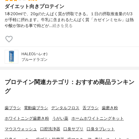
ダイエット向きプロテイン
1本200mlで、20gのたんぱく質が摂取できる。１日の摂取推進量の1/3
が手軽に摂れます。牛乳に含まれるたんぱく質「カゼインミセル」は熱
や酸が加わる事で殆どが…
続きを見る
HALEO(ハレオ)
ブルードラゴン
プロテイン関連カテゴリ：おすすめ商品ランキン
グ
歯ブラシ
電動歯ブラシ
デンタルフロス
舌ブラシ
歯磨き粉
ホワイトニング歯磨き粉
うがい薬
ホームホワイトニングキット
マウスウォッシュ
口腔洗浄器
口臭サプリ
口臭タブレット