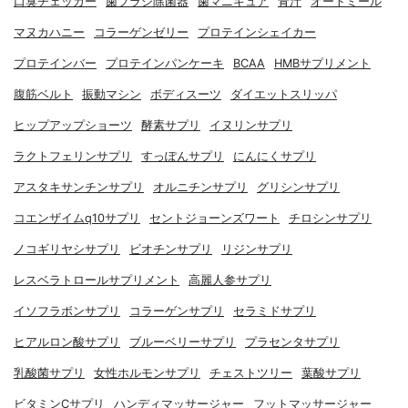
口臭チェッカー
歯ブラシ除菌器
歯マニキュア
青汁
オートミール
マヌカハニー
コラーゲンゼリー
プロテインシェイカー
プロテインバー
プロテインパンケーキ
BCAA
HMBサプリメント
腹筋ベルト
振動マシン
ボディスーツ
ダイエットスリッパ
ヒップアップショーツ
酵素サプリ
イヌリンサプリ
ラクトフェリンサプリ
すっぽんサプリ
にんにくサプリ
アスタキサンチンサプリ
オルニチンサプリ
グリシンサプリ
コエンザイムq10サプリ
セントジョーンズワート
チロシンサプリ
ノコギリヤシサプリ
ビオチンサプリ
リジンサプリ
レスベラトロールサプリメント
高麗人参サプリ
イソフラボンサプリ
コラーゲンサプリ
セラミドサプリ
ヒアルロン酸サプリ
ブルーベリーサプリ
プラセンタサプリ
乳酸菌サプリ
女性ホルモンサプリ
チェストツリー
葉酸サプリ
ビタミンCサプリ
ハンディマッサージャー
フットマッサージャー