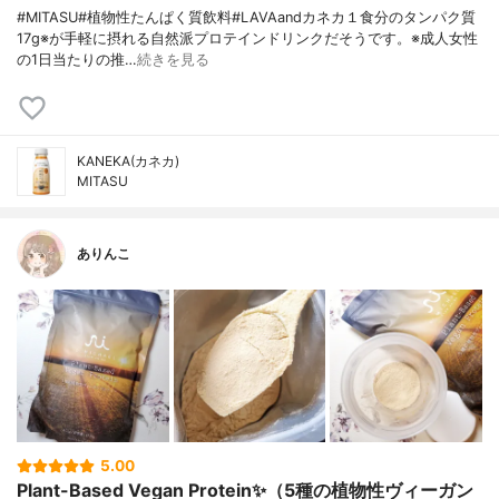
#MITASU#植物性たんぱく質飲料#LAVAandカネカ１食分のタンパク質
17g※が手軽に摂れる自然派プロテインドリンクだそうです。※成人女性
の1日当たりの推…
続きを見る
KANEKA(カネカ)
MITASU
ありんこ
5.00
Plant-Based Vegan Protein✨（5種の植物性ヴィーガン