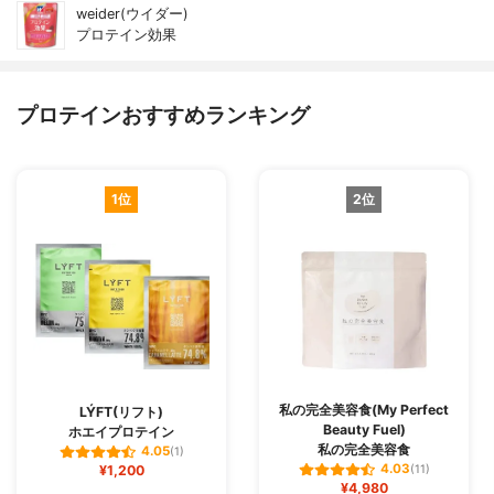
weider(ウイダー)
プロテイン効果
プロテインおすすめランキング
1位
2位
私の完全美容食(My Perfect
LÝFT(リフト)
Beauty Fuel)
ホエイプロテイン
私の完全美容食
4.05
(1)
4.03
¥1,200
(11)
¥4,980