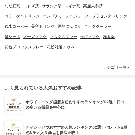
なた豆茶
よもぎ茶
サラシア茶
スギナ茶
高麗人参茶
コラーゲンドリンク
コンブチャ
ノニジュース
プラセンタドリンク
玄米コーヒー
美容ドリンク
黒酢にんにく
ネッククーラー
鍼シール
ノーズマスク
マスクスプレー
保湿マスク
洗眼薬
花粉ブロックスプレー
花粉対策メガネ
カテゴリ一覧へ
よく見られている人気おすすめ記事
ホワイトニング歯磨き粉おすすめランキング52選！口コミ
の多い市販品を中心に
アイシャドウおすすめ人気ランキング52選！パレット&単
色&ラメ入り商品を徹底比較！