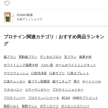
SUNAO製薬
九州アミノシェイク
プロテイン関連カテゴリ：おすすめ商品ランキン
グ
歯ブラシ
電動歯ブラシ
デンタルフロス
舌ブラシ
歯磨き粉
ホワイトニング歯磨き粉
うがい薬
ホームホワイトニングキット
マウスウォッシュ
口腔洗浄器
口臭サプリ
口臭タブレット
口臭チェッカー
歯ブラシ除菌器
歯マニキュア
青汁
オートミール
マヌカハニー
コラーゲンゼリー
プロテインシェイカー
プロテインバー
プロテインパンケーキ
BCAA
HMBサプリメント
腹筋ベルト
振動マシン
ボディスーツ
ダイエットスリッパ