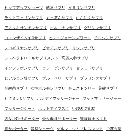
ヒップアップショーツ
酵素サプリ
イヌリンサプリ
ラクトフェリンサプリ
すっぽんサプリ
にんにくサプリ
アスタキサンチンサプリ
オルニチンサプリ
グリシンサプリ
コエンザイムq10サプリ
セントジョーンズワート
チロシンサプリ
ノコギリヤシサプリ
ビオチンサプリ
リジンサプリ
レスベラトロールサプリメント
高麗人参サプリ
イソフラボンサプリ
コラーゲンサプリ
セラミドサプリ
ヒアルロン酸サプリ
ブルーベリーサプリ
プラセンタサプリ
乳酸菌サプリ
女性ホルモンサプリ
チェストツリー
葉酸サプリ
ビタミンCサプリ
ハンディマッサージャー
フットマッサージャー
マッサージシート
ホットアイマスク
いびき防止枕
内反小趾サポーター
外反母趾サポーター
猫背矯正ベルト
膝サポーター
骨盤ショーツ
ゲルマニウムブレスレット
ごぼう茶