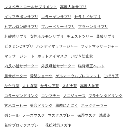
レスベラトロールサプリメント
高麗人参サプリ
イソフラボンサプリ
コラーゲンサプリ
セラミドサプリ
ヒアルロン酸サプリ
ブルーベリーサプリ
プラセンタサプリ
乳酸菌サプリ
女性ホルモンサプリ
チェストツリー
葉酸サプリ
ビタミンCサプリ
ハンディマッサージャー
フットマッサージャー
マッサージシート
ホットアイマスク
いびき防止枕
内反小趾サポーター
外反母趾サポーター
猫背矯正ベルト
膝サポーター
骨盤ショーツ
ゲルマニウムブレスレット
ごぼう茶
なた豆茶
よもぎ茶
サラシア茶
スギナ茶
高麗人参茶
コラーゲンドリンク
コンブチャ
ノニジュース
プラセンタドリンク
玄米コーヒー
美容ドリンク
黒酢にんにく
ネッククーラー
鍼シール
ノーズマスク
マスクスプレー
保湿マスク
洗眼薬
花粉ブロックスプレー
花粉対策メガネ