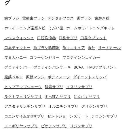
グ
歯ブラシ
電動歯ブラシ
デンタルフロス
舌ブラシ
歯磨き粉
ホワイトニング歯磨き粉
うがい薬
ホームホワイトニングキット
マウスウォッシュ
口腔洗浄器
口臭サプリ
口臭タブレット
口臭チェッカー
歯ブラシ除菌器
歯マニキュア
青汁
オートミール
マヌカハニー
コラーゲンゼリー
プロテインシェイカー
プロテインバー
プロテインパンケーキ
BCAA
HMBサプリメント
腹筋ベルト
振動マシン
ボディスーツ
ダイエットスリッパ
ヒップアップショーツ
酵素サプリ
イヌリンサプリ
ラクトフェリンサプリ
すっぽんサプリ
にんにくサプリ
アスタキサンチンサプリ
オルニチンサプリ
グリシンサプリ
コエンザイムq10サプリ
セントジョーンズワート
チロシンサプリ
ノコギリヤシサプリ
ビオチンサプリ
リジンサプリ