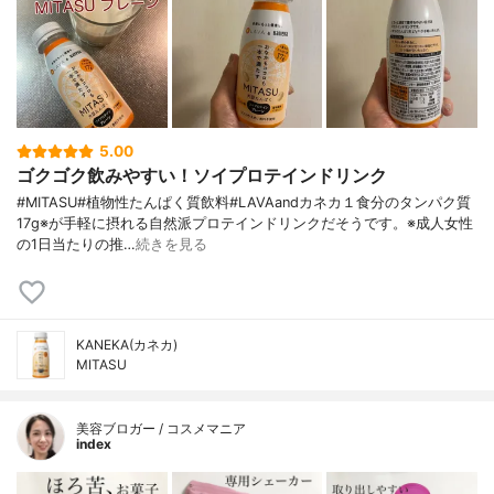
5.00
ゴクゴク飲みやすい！ソイプロテインドリンク
#MITASU#植物性たんぱく質飲料#LAVAandカネカ１食分のタンパク質
17g※が手軽に摂れる自然派プロテインドリンクだそうです。※成人女性
の1日当たりの推…
続きを見る
KANEKA(カネカ)
MITASU
美容ブロガー / コスメマニア
index