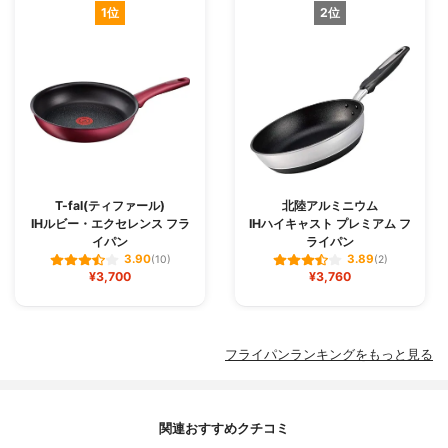
1位
2位
T-fal(ティファール)
北陸アルミニウム
IHルビー・エクセレンス フラ
IHハイキャスト プレミアム フ
イパン
ライパン
3.90
3.89
(10)
(2)
¥3,700
¥3,760
フライパンランキングをもっと見る
関連おすすめクチコミ