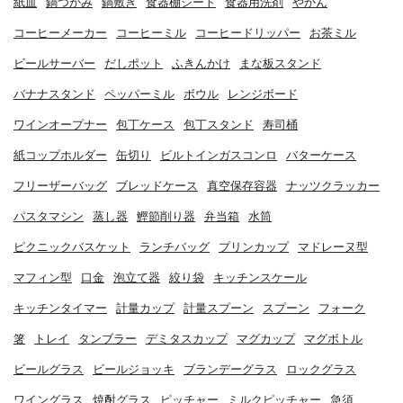
紙皿
鍋つかみ
鍋敷き
食器棚シート
食器用洗剤
やかん
コーヒーメーカー
コーヒーミル
コーヒードリッパー
お茶ミル
ビールサーバー
だしポット
ふきんかけ
まな板スタンド
バナナスタンド
ペッパーミル
ボウル
レンジボード
ワインオープナー
包丁ケース
包丁スタンド
寿司桶
紙コップホルダー
缶切り
ビルトインガスコンロ
バターケース
フリーザーバッグ
ブレッドケース
真空保存容器
ナッツクラッカー
パスタマシン
蒸し器
鰹節削り器
弁当箱
水筒
ピクニックバスケット
ランチバッグ
プリンカップ
マドレーヌ型
マフィン型
口金
泡立て器
絞り袋
キッチンスケール
キッチンタイマー
計量カップ
計量スプーン
スプーン
フォーク
箸
トレイ
タンブラー
デミタスカップ
マグカップ
マグボトル
ビールグラス
ビールジョッキ
ブランデーグラス
ロックグラス
ワイングラス
焼酎グラス
ピッチャー
ミルクピッチャー
急須