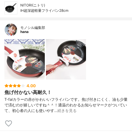
NITORI(ニトリ)
IH超深超軽量フライパン28cm
モノシル編集部
hana
4.00
焦げ付かない高耐久！
T-falカラーの赤がかわいいフライパンです。焦げ付きにくく、油も少量
で済むのが嬉しいですね＾＾！適温のわかるお知らせマークがついてい
て、初心者の人にも使いやす…
続きを見る