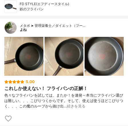
FD STYLE(エフディースタイル)
鉄のフライパン
メタボ ➤ 管理栄養士／ダイエット（フー…
よね
5.00
これしか使えない！ フライパンの正解！
色々なフライパンを試しては、またか！を連発～本当にフライパン選び
は難しい、、、こびりつくからです。そして、使えば使うほどこびりつ
く、、、この魔のループから抜け出…
続きを見る