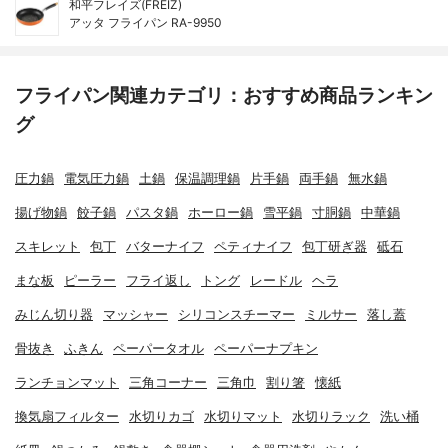
和平フレイズ(FREIZ)
アッタ フライパン RA-9950
フライパン関連カテゴリ：おすすめ商品ランキン
グ
圧力鍋
電気圧力鍋
土鍋
保温調理鍋
片手鍋
両手鍋
無水鍋
揚げ物鍋
餃子鍋
パスタ鍋
ホーロー鍋
雪平鍋
寸胴鍋
中華鍋
スキレット
包丁
バターナイフ
ペティナイフ
包丁研ぎ器
砥石
まな板
ピーラー
フライ返し
トング
レードル
ヘラ
みじん切り器
マッシャー
シリコンスチーマー
ミルサー
落し蓋
骨抜き
ふきん
ペーパータオル
ペーパーナプキン
ランチョンマット
三角コーナー
三角巾
割り箸
懐紙
換気扇フィルター
水切りカゴ
水切りマット
水切りラック
洗い桶