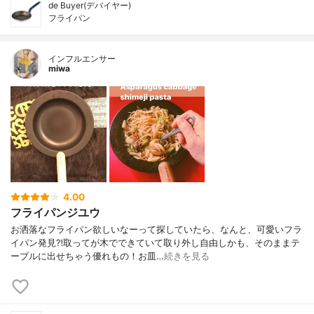
de Buyer(デバイヤー)
フライパン
インフルエンサー
miwa
4.00
フライパンジユウ
お洒落なフライパン欲しいなーって探していたら、なんと、可愛いフラ
イパン発見⁈取ってが木でできていて取り外し自由しかも、そのままテ
ーブルに出せちゃう優れもの！お皿…
続きを見る