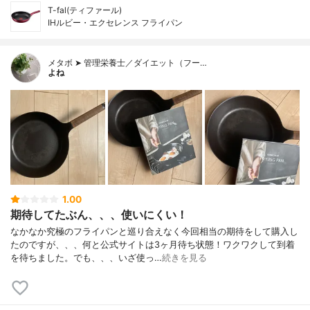
T-fal(ティファール)
IHルビー・エクセレンス フライパン
メタボ ➤ 管理栄養士／ダイエット（フー…
よね
1.00
期待してたぶん、、、使いにくい！
なかなか究極のフライパンと巡り合えなく今回相当の期待をして購入し
たのですが、、、何と公式サイトは3ヶ月待ち状態！ワクワクして到着
を待ちました。でも、、、いざ使っ…
続きを見る