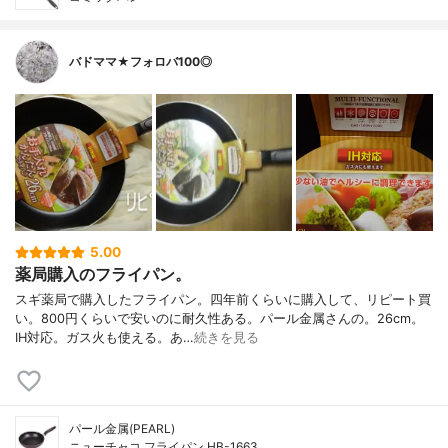
バドママ★フォロバ100◎
5.00
薬局購入のフライパン。
スギ薬局で購入したフライパン。四年前くらいに購入して、リピート買
い。800円くらいで安いのに耐久性ある。パール金属さんの。26cm。
IH対応。ガス火も使える。あ…
続きを見る
パール金属(PEARL)
ニューチャコ フライパン HB-1663