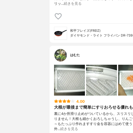
リッ…
続きを見る
和平フレイズ(FREIZ)
ダイヤモンド・ライト フライパン DR-739
はむた
4.00
大根が最後まで簡単にすりおろせる優れも
裏に4か所滑り止めがついているから、スリスリ
りません！大根も細かくおろしちゃうし、りんご
～もたっぷり作れますすり金を容器にはめて使う
外…
続きを見る