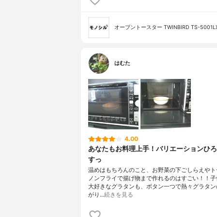
オーブントースター TWINBIRD TS-5001L
はむた
4.00
あなたもお料理上手！バリエーションひろ
すっ
温めはもちろんのこと、お野菜の下ごしらえやト
ノンフライで揚げ物まで作れるのはすごい！！子
大好きなグラタンも、ボタン一つで熱々グラタン
がり…
続きを見る