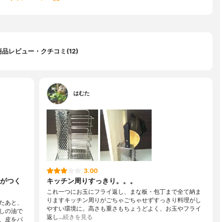
商品レビュー・クチコミ(12)
はむた
3.00
がつく
キッチン周りすっきり。。。
これ一つにお玉にフライ返し、まな板・包丁まで全て納ま
りますキッチン周りがごちゃごちゃせずすっきり料理がし
たあと、
やすい環境に。高さも重さもちょうどよく、お玉やフライ
しの油で
返し…
続きを見る
、皮をパ