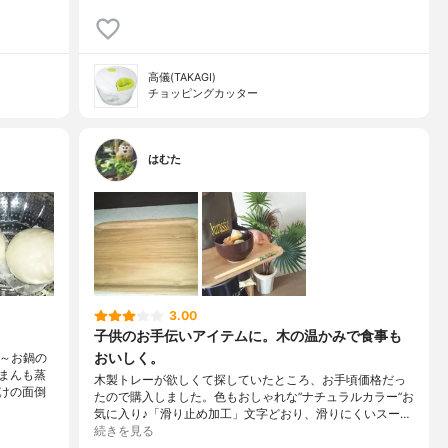
高儀(TAKAGI)
チョッピングカッター
はむた
3.00
子供のお手伝いアイテムに。木の温かみで食事も
おいしく。
い～お鍋の
まんも蒸
木製トレーが欲しくて探していたところ、お手頃価格だっ
けの面倒
たので購入しました。色もおしゃれな”ナチュラルカラー”お
気に入り♪「滑り止め加工」文字どおり、滑りにくいスー…
続きを見る