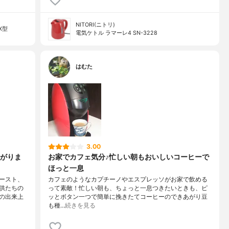
NITORI(ニトリ)
X型
電気ケトル ラマーレ4 SN-3228
はむた
3.00
がりま
お家でカフェ気分♪忙しい朝もおいしいコーヒーで
ほっと一息
ースト、
カフェのようなカプチーノやエスプレッソがお家で飲める
供たちの
って素敵！忙しい朝も、ちょっと一息つきたいときも、ピ
の出来上
ッとボタン一つで簡単に挽きたてコーヒーのできあがり豆
も種…
続きを見る