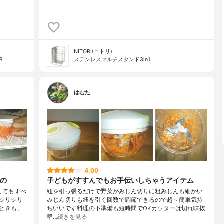
NITORI(ニトリ)
8
ステンレスマルチスタンド3in1
はむた
4.00
の
子どもがすすんでもお手伝いしちゃうアイテム
してもすべ
紐を引っ張るだけで野菜がみじん切りに粗みじんも細かい
シリシリ
みじん切りも紐を引く回数で調節できるので超～簡単気持
ときも、
ちいいです料理の下準備も短時間でOKカッターは切れ味抜
群…
続きを見る