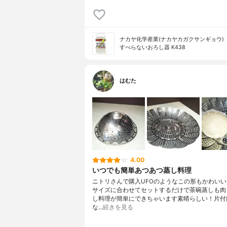
ナカヤ化学産業(ナカヤカガクサンギョウ)
すべらないおろし器 K438
はむた
4.00
いつでも簡単あつあつ蒸し料理
ニトリさんで購入UFOのようなこの形もかわい
サイズに合わせてセットするだけで茶碗蒸しも肉
し料理が簡単にできちゃいます素晴らしい！片付
な…
続きを見る