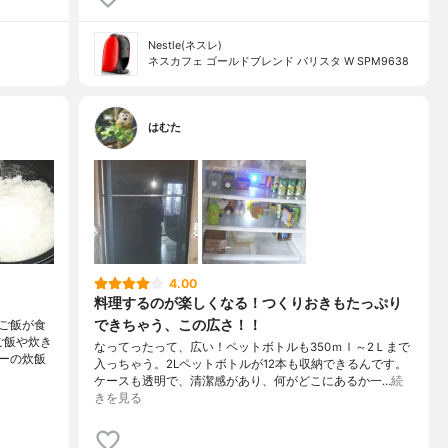
Nestle(ネスレ)
ネスカフェ ゴールドブレンド バリスタ W SPM9638
はむた
4.00
料理するのが楽しくなる！つくりおきもたっぷり
できちゃう、この広さ！！
ご飯が食
ご飯や炊き
なってったって、広い！ペットボトルも350ｍｌ～2Ｌまで
ーの炊飯
入っちゃう。2Lペットボトルが12本も収納できるんです。
ケースも透明で、清潔感があり、何がどこにあるか一…
続
きを見る