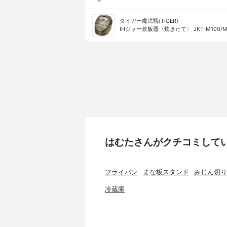
タイガー魔法瓶(TIGER)
IHジャー炊飯器〈炊きたて〉 JKT-M100/M
はむたさんがクチコミして
フライパン
まな板スタンド
みじん切り
冷蔵庫