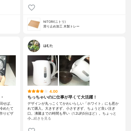
NITORI(ニトリ)
滑り止め加工 木製トレー
はむた
4.00
・
ちっちゃいのに仕事が早くて大活躍！
回せば、
デザインが丸っこくてかわいらしい「ホワイト」にも惹か
冷めたて
れて購入。大きすぎず、小さすぎず、ちょうど良い注ぎ
作りピザ
口。沸騰までの時間も早い（1.2L約5分ほど）。ちょっと
小…
続きを見る