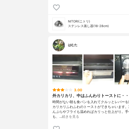
NITORI(ニトリ)
ステンレス蒸し器(18-28cm)
はむた
3.00
外カリカリ、中はふんわりトーストに・・
時間がない朝も食パンを入れてクルッとレバーを
カリカリふわふわのトーストができちゃいます。
んぷらやフライも温めればカリっと仕上がり。手
も、…
続きを見る