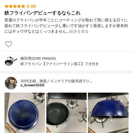
5.00
鉄フライパンデビューするならこれ
普通のフライパンが半年ごとにコーティングが取れて買い替える日々に
疲れて鉄フライパンデビュー少し重いです油がすぐ蒸発しますが基本的
にはギョウザなどはくっつきません…
続きを見る
柳宗理(SORI YANAGI)
鉄フライパン【ファイバーライン加工】フタ付き
30代主婦。雑貨／インテリアの販売員でリ…
c_brown1030