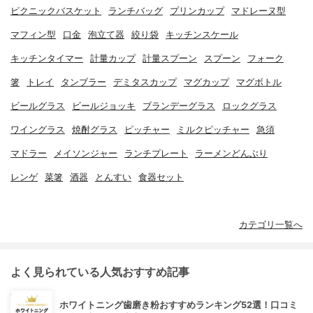
ピクニックバスケット
ランチバッグ
プリンカップ
マドレーヌ型
マフィン型
口金
泡立て器
絞り袋
キッチンスケール
キッチンタイマー
計量カップ
計量スプーン
スプーン
フォーク
箸
トレイ
タンブラー
デミタスカップ
マグカップ
マグボトル
ビールグラス
ビールジョッキ
ブランデーグラス
ロックグラス
ワイングラス
焼酎グラス
ピッチャー
ミルクピッチャー
急須
マドラー
メイソンジャー
ランチプレート
ラーメンどんぶり
レンゲ
菜箸
酒器
とんすい
食器セット
カテゴリ一覧へ
よく見られている人気おすすめ記事
ホワイトニング歯磨き粉おすすめランキング52選！口コミ