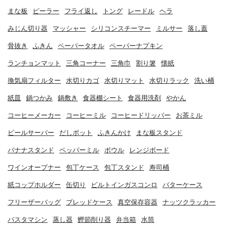
まな板
ピーラー
フライ返し
トング
レードル
ヘラ
みじん切り器
マッシャー
シリコンスチーマー
ミルサー
落し蓋
骨抜き
ふきん
ペーパータオル
ペーパーナプキン
ランチョンマット
三角コーナー
三角巾
割り箸
懐紙
換気扇フィルター
水切りカゴ
水切りマット
水切りラック
洗い桶
紙皿
鍋つかみ
鍋敷き
食器棚シート
食器用洗剤
やかん
コーヒーメーカー
コーヒーミル
コーヒードリッパー
お茶ミル
ビールサーバー
だしポット
ふきんかけ
まな板スタンド
バナナスタンド
ペッパーミル
ボウル
レンジボード
ワインオープナー
包丁ケース
包丁スタンド
寿司桶
紙コップホルダー
缶切り
ビルトインガスコンロ
バターケース
フリーザーバッグ
ブレッドケース
真空保存容器
ナッツクラッカー
パスタマシン
蒸し器
鰹節削り器
弁当箱
水筒