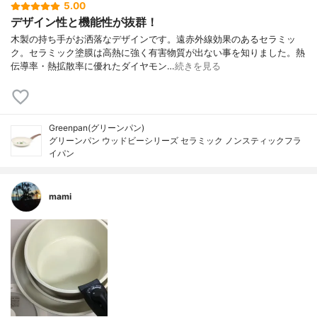
5.00
デザイン性と機能性が抜群！
木製の持ち手がお洒落なデザインです。遠赤外線効果のあるセラミッ
ク。セラミック塗膜は高熱に強く有害物質が出ない事を知りました。熱
伝導率・熱拡散率に優れたダイヤモン…
続きを見る
Greenpan(グリーンパン)
グリーンパン ウッドビーシリーズ セラミック ノンスティックフラ
イパン
mami