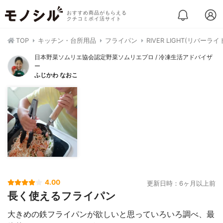
おすすめ商品がもらえる
クチコミポイ活サイト
TOP
キッチン・台所用品
フライパン
RIVER LIGHT(リバーラ
日本野菜ソムリエ協会認定野菜ソムリエプロ / 冷凍生活アドバイザ
ー
ふじかわ なおこ
4.00
更新日時：6ヶ月以上前
長く使えるフライパン
大きめの鉄フライパンが欲しいと思っていろいろ調べ、最