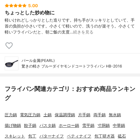
5.00
ちょっとした炒め物に
軽いけれどしっかりとした造りです。持ち手がスッキリとしていて、手
首の負担が小さいです。小さくて軽いので、洗うのが楽そう。小さくて
軽いフライパンだと、朝ご飯の支度…
続きを見る
パール金属(PEARL)
驚きの軽さ ブルーダイヤモンドコートフライパン HB-2016
フライパン関連カテゴリ：おすすめ商品ランキン
グ
圧力鍋
電気圧力鍋
土鍋
保温調理鍋
片手鍋
両手鍋
無水鍋
揚げ物鍋
餃子鍋
パスタ鍋
ホーロー鍋
雪平鍋
寸胴鍋
中華鍋
スキレット
包丁
バターナイフ
ペティナイフ
包丁研ぎ器
砥石