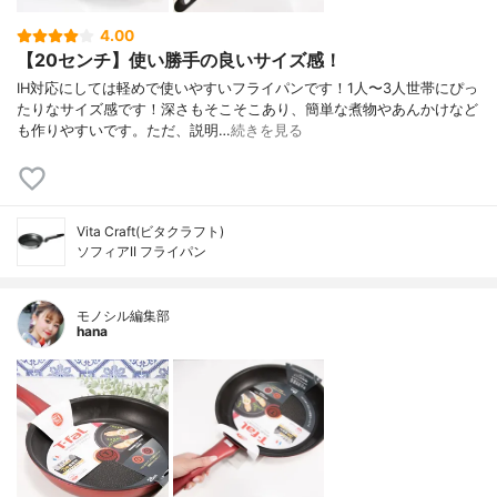
4.00
【20センチ】使い勝手の良いサイズ感！
IH対応にしては軽めで使いやすいフライパンです！1人〜3人世帯にぴっ
たりなサイズ感です！深さもそこそこあり、簡単な煮物やあんかけなど
も作りやすいです。ただ、説明…
続きを見る
Vita Craft(ビタクラフト)
ソフィアII フライパン
モノシル編集部
hana