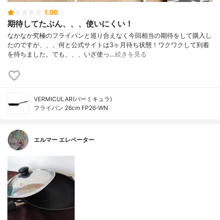
1.00
期待してたぶん、、、使いにくい！
なかなか究極のフライパンと巡り合えなく今回相当の期待をして購入し
たのですが、、、何と公式サイトは3ヶ月待ち状態！ワクワクして到着
を待ちました。でも、、、いざ使っ…
続きを見る
VERMICULAR(バーミキュラ)
フライパン 26cm FP26-WN
エルマー エレベーター