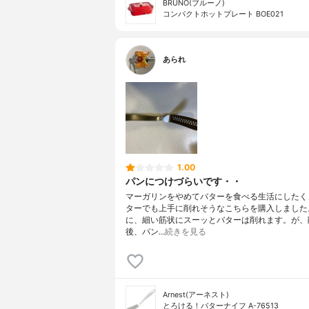
BRUNO(ブルーノ)
コンパクトホットプレート BOE021
あられ
1.00
パンにつけづらいです・・
マーガリンをやめてバターを食べる生活にしたく
ターでも上手に削れそうなこちらを購入しました
に、細い筋状にスーッとバターは削れます。が、
後、パン…
続きを見る
Arnest(アーネスト)
とろける！バターナイフ A-76513