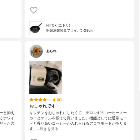
NITORI(ニトリ)
IH超深超軽量フライパン28cm
あられ
4.00
おしゃれです
ーと揃え
キッチンをおしゃれにしたくて、デロンギのコーヒーメー
くホワイ
カーとケトルを揃えて買いました。機能としては通常モー
だったの
ドと香り高いコーヒーが入れられるアロマモードがありま
す。…
続きを見る