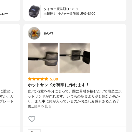
タイガー魔法瓶(TIGER)
エロー
土鍋圧力IHジャー炊飯器 JPG-S100
あられ
5.00
ホットサンドが簡単に作れます！
に重宝し
食パン2枚を半分に切って、間に具材を挟むだけで簡単にホ
すが、ガ
ットサンドが作れます。いつもの朝食より少し気分があが
プレート
り、また中に何が入っているのかお楽しみ感もあるため子
供…
続きを見る