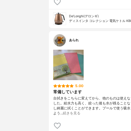
De'Longhi(デロンギ)
ディスインタ コレクション 電気ケトル KBI1
あられ
5.00
常備しています
台拭きをこちらに変えてから、他のものは使えな
した。給水力も高く、絞った後も水が残ることな
し綺麗に拭くことができます。プールで使う吸水
よう…
続きを見る