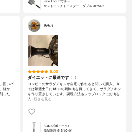
Baw Loo(バウルー)
サンドイッチトースター・ダブル XBW02
あられ
5.00
ダイエットに最適です！！
、固いバ
コンビニのサラダチキンが自宅で作れると聞いて購入。今
。確か
では毎週土日に1キロの鶏胸肉を買ってきて、サラダチキン
削った
を作り置きしています。調理方法もジップロックにお肉を
入…
続きを見る
BONIQ(ボニーク)
低温調理器 BNQ-01