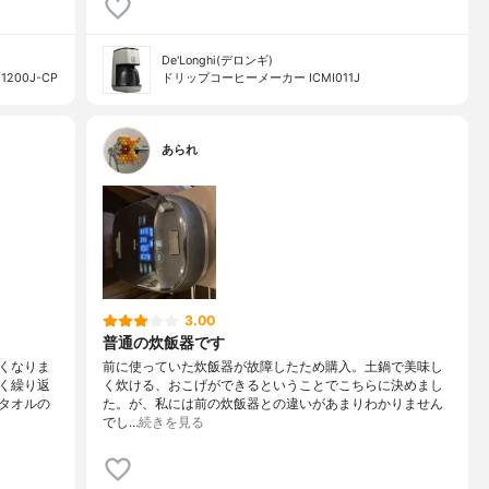
De'Longhi(デロンギ)
200J-CP
ドリップコーヒーメーカー ICMI011J
あられ
3.00
普通の炊飯器です
くなりま
前に使っていた炊飯器が故障したため購入。土鍋で美味し
く繰り返
く炊ける、おこげができるということでこちらに決めまし
タオルの
た。が、私には前の炊飯器との違いがあまりわかりません
でし…
続きを見る