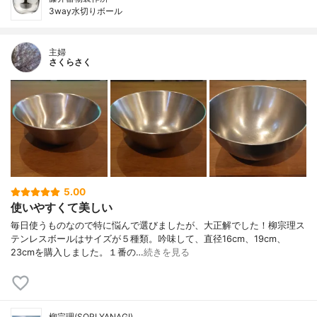
3way水切りボール
主婦
さくらさく
5.00
使いやすくて美しい
毎日使うものなので特に悩んで選びましたが、大正解でした！柳宗理ス
テンレスボールはサイズが５種類。吟味して、直径16cm、19cm、
23cmを購入しました。１番の…
続きを見る
柳宗理(SORI YANAGI)