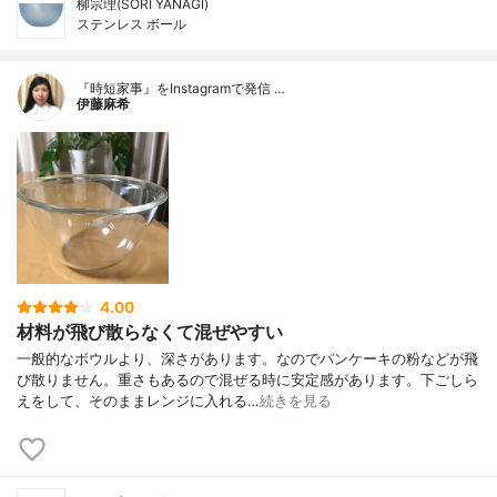
柳宗理(SORI YANAGI)
ステンレス ボール
『時短家事』をInstagramで発信 …
伊藤麻希
4.00
材料が飛び散らなくて混ぜやすい
一般的なボウルより、深さがあります。なのでパンケーキの粉などが飛
び散りません。重さもあるので混ぜる時に安定感があります。下ごしら
えをして、そのままレンジに入れる…
続きを見る