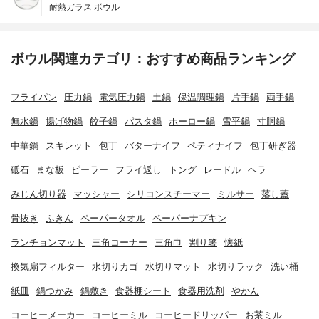
耐熱ガラス ボウル
ボウル関連カテゴリ：おすすめ商品ランキング
フライパン
圧力鍋
電気圧力鍋
土鍋
保温調理鍋
片手鍋
両手鍋
無水鍋
揚げ物鍋
餃子鍋
パスタ鍋
ホーロー鍋
雪平鍋
寸胴鍋
中華鍋
スキレット
包丁
バターナイフ
ペティナイフ
包丁研ぎ器
砥石
まな板
ピーラー
フライ返し
トング
レードル
ヘラ
みじん切り器
マッシャー
シリコンスチーマー
ミルサー
落し蓋
骨抜き
ふきん
ペーパータオル
ペーパーナプキン
ランチョンマット
三角コーナー
三角巾
割り箸
懐紙
換気扇フィルター
水切りカゴ
水切りマット
水切りラック
洗い桶
紙皿
鍋つかみ
鍋敷き
食器棚シート
食器用洗剤
やかん
コーヒーメーカー
コーヒーミル
コーヒードリッパー
お茶ミル