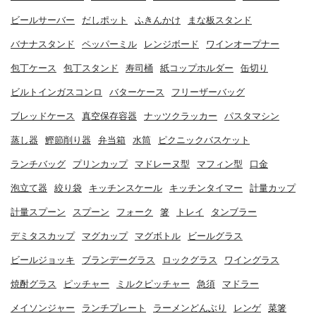
ビールサーバー
だしポット
ふきんかけ
まな板スタンド
バナナスタンド
ペッパーミル
レンジボード
ワインオープナー
包丁ケース
包丁スタンド
寿司桶
紙コップホルダー
缶切り
ビルトインガスコンロ
バターケース
フリーザーバッグ
ブレッドケース
真空保存容器
ナッツクラッカー
パスタマシン
蒸し器
鰹節削り器
弁当箱
水筒
ピクニックバスケット
ランチバッグ
プリンカップ
マドレーヌ型
マフィン型
口金
泡立て器
絞り袋
キッチンスケール
キッチンタイマー
計量カップ
計量スプーン
スプーン
フォーク
箸
トレイ
タンブラー
デミタスカップ
マグカップ
マグボトル
ビールグラス
ビールジョッキ
ブランデーグラス
ロックグラス
ワイングラス
焼酎グラス
ピッチャー
ミルクピッチャー
急須
マドラー
メイソンジャー
ランチプレート
ラーメンどんぶり
レンゲ
菜箸