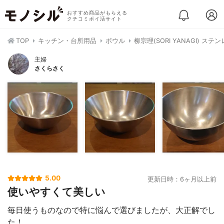
おすすめ商品がもらえる
クチコミポイ活サイト
TOP
キッチン・台所用品
ボウル
柳宗理(SORI YANAGI) ステ
主婦
さくらさく
5.00
更新日時：6ヶ月以上前
使いやすくて美しい
毎日使うものなので特に悩んで選びましたが、大正解でし
た！