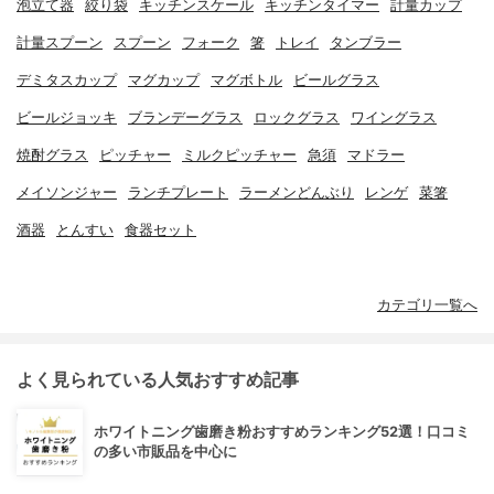
泡立て器
絞り袋
キッチンスケール
キッチンタイマー
計量カップ
計量スプーン
スプーン
フォーク
箸
トレイ
タンブラー
デミタスカップ
マグカップ
マグボトル
ビールグラス
ビールジョッキ
ブランデーグラス
ロックグラス
ワイングラス
焼酎グラス
ピッチャー
ミルクピッチャー
急須
マドラー
メイソンジャー
ランチプレート
ラーメンどんぶり
レンゲ
菜箸
酒器
とんすい
食器セット
カテゴリ一覧へ
よく見られている人気おすすめ記事
ホワイトニング歯磨き粉おすすめランキング52選！口コミ
の多い市販品を中心に