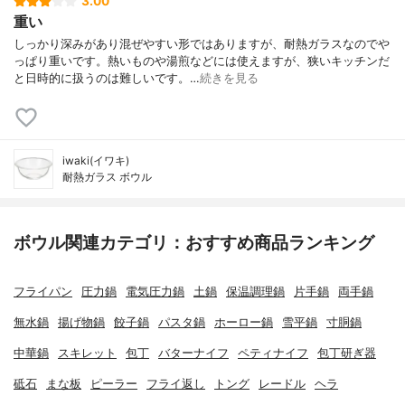
3.00
重い
しっかり深みがあり混ぜやすい形ではありますが、耐熱ガラスなのでや
っぱり重いです。熱いものや湯煎などには使えますが、狭いキッチンだ
と日時的に扱うのは難しいです。…
続きを見る
iwaki(イワキ)
耐熱ガラス ボウル
ボウル関連カテゴリ：おすすめ商品ランキング
フライパン
圧力鍋
電気圧力鍋
土鍋
保温調理鍋
片手鍋
両手鍋
無水鍋
揚げ物鍋
餃子鍋
パスタ鍋
ホーロー鍋
雪平鍋
寸胴鍋
中華鍋
スキレット
包丁
バターナイフ
ペティナイフ
包丁研ぎ器
砥石
まな板
ピーラー
フライ返し
トング
レードル
ヘラ