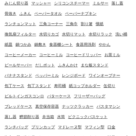
みじん切り器
マッシャー
シリコンスチーマー
ミルサー
落し蓋
骨抜き
ふきん
ペーパータオル
ペーパーナプキン
ランチョンマット
三角コーナー
三角巾
割り箸
懐紙
換気扇フィルター
水切りカゴ
水切りマット
水切りラック
洗い桶
紙皿
鍋つかみ
鍋敷き
食器棚シート
食器用洗剤
やかん
コーヒーメーカー
コーヒーミル
コーヒードリッパー
お茶ミル
ビールサーバー
だしポット
ふきんかけ
まな板スタンド
バナナスタンド
ペッパーミル
レンジボード
ワインオープナー
包丁ケース
包丁スタンド
寿司桶
紙コップホルダー
缶切り
ビルトインガスコンロ
バターケース
フリーザーバッグ
ブレッドケース
真空保存容器
ナッツクラッカー
パスタマシン
蒸し器
鰹節削り器
弁当箱
水筒
ピクニックバスケット
ランチバッグ
プリンカップ
マドレーヌ型
マフィン型
口金