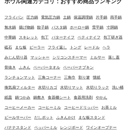
ボウル関連カテゴリ：おすすめ商品ランキング
フライパン
圧力鍋
電気圧力鍋
土鍋
保温調理鍋
片手鍋
両手鍋
無水鍋
揚げ物鍋
餃子鍋
パスタ鍋
ホーロー鍋
雪平鍋
寸胴鍋
中華鍋
スキレット
包丁
バターナイフ
ペティナイフ
包丁研ぎ器
砥石
まな板
ピーラー
フライ返し
トング
レードル
ヘラ
みじん切り器
マッシャー
シリコンスチーマー
ミルサー
落し蓋
骨抜き
ふきん
ペーパータオル
ペーパーナプキン
ランチョンマット
三角コーナー
三角巾
割り箸
懐紙
換気扇フィルター
水切りカゴ
水切りマット
水切りラック
洗い桶
紙皿
鍋つかみ
鍋敷き
食器棚シート
食器用洗剤
やかん
コーヒーメーカー
コーヒーミル
コーヒードリッパー
お茶ミル
ビールサーバー
だしポット
ふきんかけ
まな板スタンド
バナナスタンド
ペッパーミル
レンジボード
ワインオープナー