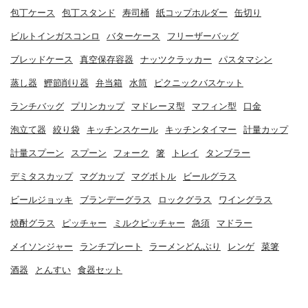
包丁ケース
包丁スタンド
寿司桶
紙コップホルダー
缶切り
ビルトインガスコンロ
バターケース
フリーザーバッグ
ブレッドケース
真空保存容器
ナッツクラッカー
パスタマシン
蒸し器
鰹節削り器
弁当箱
水筒
ピクニックバスケット
ランチバッグ
プリンカップ
マドレーヌ型
マフィン型
口金
泡立て器
絞り袋
キッチンスケール
キッチンタイマー
計量カップ
計量スプーン
スプーン
フォーク
箸
トレイ
タンブラー
デミタスカップ
マグカップ
マグボトル
ビールグラス
ビールジョッキ
ブランデーグラス
ロックグラス
ワイングラス
焼酎グラス
ピッチャー
ミルクピッチャー
急須
マドラー
メイソンジャー
ランチプレート
ラーメンどんぶり
レンゲ
菜箸
酒器
とんすい
食器セット