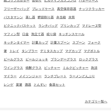
紙コップホルダー
缶切り
ビルトインガスコンロ
バターケース
フリーザーバッグ
ブレッドケース
真空保存容器
ナッツクラッカー
パスタマシン
蒸し器
鰹節削り器
弁当箱
水筒
ピクニックバスケット
ランチバッグ
プリンカップ
マドレーヌ型
マフィン型
口金
泡立て器
絞り袋
キッチンスケール
キッチンタイマー
計量カップ
計量スプーン
スプーン
フォーク
箸
トレイ
タンブラー
デミタスカップ
マグカップ
マグボトル
ビールグラス
ビールジョッキ
ブランデーグラス
ロックグラス
ワイングラス
焼酎グラス
ピッチャー
ミルクピッチャー
急須
マドラー
メイソンジャー
ランチプレート
ラーメンどんぶり
レンゲ
菜箸
酒器
とんすい
食器セット
カテゴリ一覧へ