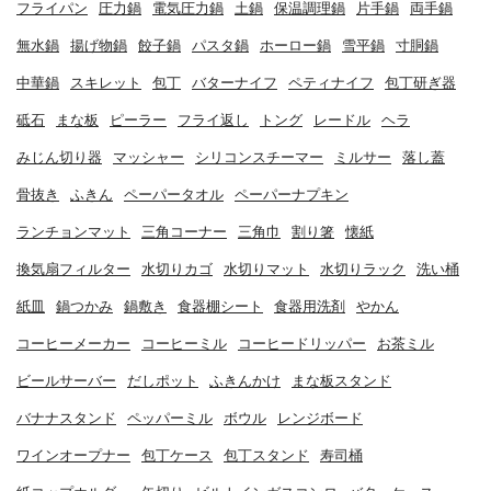
フライパン
圧力鍋
電気圧力鍋
土鍋
保温調理鍋
片手鍋
両手鍋
無水鍋
揚げ物鍋
餃子鍋
パスタ鍋
ホーロー鍋
雪平鍋
寸胴鍋
中華鍋
スキレット
包丁
バターナイフ
ペティナイフ
包丁研ぎ器
砥石
まな板
ピーラー
フライ返し
トング
レードル
ヘラ
みじん切り器
マッシャー
シリコンスチーマー
ミルサー
落し蓋
骨抜き
ふきん
ペーパータオル
ペーパーナプキン
ランチョンマット
三角コーナー
三角巾
割り箸
懐紙
換気扇フィルター
水切りカゴ
水切りマット
水切りラック
洗い桶
紙皿
鍋つかみ
鍋敷き
食器棚シート
食器用洗剤
やかん
コーヒーメーカー
コーヒーミル
コーヒードリッパー
お茶ミル
ビールサーバー
だしポット
ふきんかけ
まな板スタンド
バナナスタンド
ペッパーミル
ボウル
レンジボード
ワインオープナー
包丁ケース
包丁スタンド
寿司桶