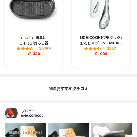
かもしか道具店
UCHICOOK(ウチクック)
しょうがおろし器
おろしスプーン TM1365
3.70
3.15
(1)
(1)
¥1,320
¥1,096
関連おすすめクチコミ
ブロガー
@eccoroco5