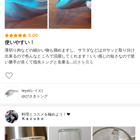
5.00
使いやすい！
薄切り肉などの細かい物も掴めますし、サラダなどはガサッと取り分け
出来るので色んなところで活躍してくれます！いい感じの短さなので使
い勝手が良くて指先トングと名乗る…
続きを見る
leye(レイエ)
ゆびさきトング
料理とコスメを極めよう！♥
Ｋａｚｕｋｏ