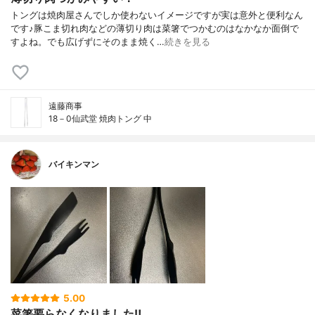
トングは焼肉屋さんでしか使わないイメージですが実は意外と便利なん
です♪豚こま切れ肉などの薄切り肉は菜箸でつかむのはなかなか面倒で
すよね。でも広げずにそのまま焼く…
続きを見る
遠藤商事
18－0仙武堂 焼肉トング 中
バイキンマン
5.00
菜箸要らなくなりました‼︎