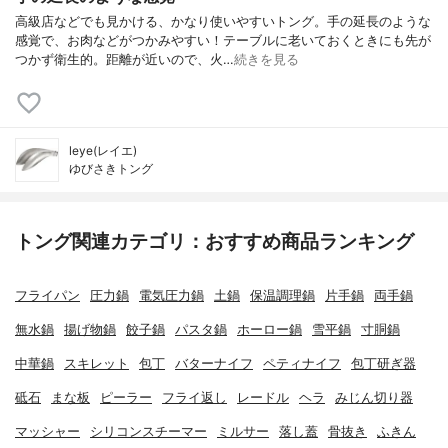
高級店などでも見かける、かなり使いやすいトング。手の延長のような
感覚で、お肉などがつかみやすい！テーブルに老いておくときにも先が
つかず衛生的。距離が近いので、火…
続きを見る
leye(レイエ)
ゆびさきトング
トング関連カテゴリ：おすすめ商品ランキング
フライパン
圧力鍋
電気圧力鍋
土鍋
保温調理鍋
片手鍋
両手鍋
無水鍋
揚げ物鍋
餃子鍋
パスタ鍋
ホーロー鍋
雪平鍋
寸胴鍋
中華鍋
スキレット
包丁
バターナイフ
ペティナイフ
包丁研ぎ器
砥石
まな板
ピーラー
フライ返し
レードル
ヘラ
みじん切り器
マッシャー
シリコンスチーマー
ミルサー
落し蓋
骨抜き
ふきん