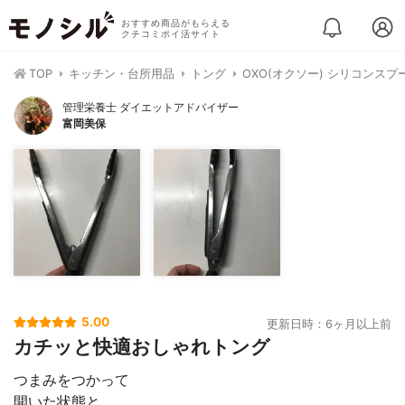
おすすめ商品がもらえる
クチコミポイ活サイト
TOP
キッチン・台所用品
トング
OXO(オクソー) シリコンス
管理栄養士 ダイエットアドバイザー
富岡美保
5.00
更新日時：6ヶ月以上前
カチッと快適おしゃれトング
つまみをつかって
開いた状態と