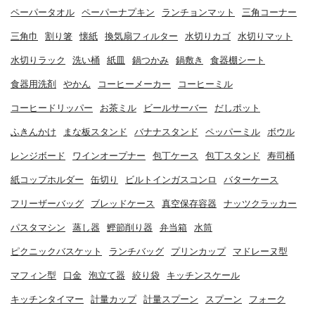
ペーパータオル
ペーパーナプキン
ランチョンマット
三角コーナー
三角巾
割り箸
懐紙
換気扇フィルター
水切りカゴ
水切りマット
水切りラック
洗い桶
紙皿
鍋つかみ
鍋敷き
食器棚シート
食器用洗剤
やかん
コーヒーメーカー
コーヒーミル
コーヒードリッパー
お茶ミル
ビールサーバー
だしポット
ふきんかけ
まな板スタンド
バナナスタンド
ペッパーミル
ボウル
レンジボード
ワインオープナー
包丁ケース
包丁スタンド
寿司桶
紙コップホルダー
缶切り
ビルトインガスコンロ
バターケース
フリーザーバッグ
ブレッドケース
真空保存容器
ナッツクラッカー
パスタマシン
蒸し器
鰹節削り器
弁当箱
水筒
ピクニックバスケット
ランチバッグ
プリンカップ
マドレーヌ型
マフィン型
口金
泡立て器
絞り袋
キッチンスケール
キッチンタイマー
計量カップ
計量スプーン
スプーン
フォーク