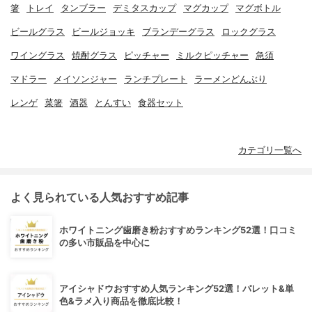
箸
トレイ
タンブラー
デミタスカップ
マグカップ
マグボトル
ビールグラス
ビールジョッキ
ブランデーグラス
ロックグラス
ワイングラス
焼酎グラス
ピッチャー
ミルクピッチャー
急須
マドラー
メイソンジャー
ランチプレート
ラーメンどんぶり
レンゲ
菜箸
酒器
とんすい
食器セット
カテゴリ一覧へ
よく見られている人気おすすめ記事
ホワイトニング歯磨き粉おすすめランキング52選！口コミ
の多い市販品を中心に
アイシャドウおすすめ人気ランキング52選！パレット&単
色&ラメ入り商品を徹底比較！