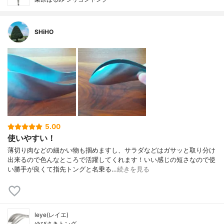
SHiHO
5.00
使いやすい！
薄切り肉などの細かい物も掴めますし、サラダなどはガサッと取り分け
出来るので色んなところで活躍してくれます！いい感じの短さなので使
い勝手が良くて指先トングと名乗る…
続きを見る
leye(レイエ)
ゆびさきトング