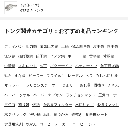
leye(レイエ)
ゆびさきトング
トング関連カテゴリ：おすすめ商品ランキング
フライパン
圧力鍋
電気圧力鍋
土鍋
保温調理鍋
片手鍋
両手鍋
無水鍋
揚げ物鍋
餃子鍋
パスタ鍋
ホーロー鍋
雪平鍋
寸胴鍋
中華鍋
スキレット
包丁
バターナイフ
ペティナイフ
包丁研ぎ器
砥石
まな板
ピーラー
フライ返し
レードル
ヘラ
みじん切り器
マッシャー
シリコンスチーマー
ミルサー
落し蓋
骨抜き
ふきん
ペーパータオル
ペーパーナプキン
ランチョンマット
三角コーナー
三角巾
割り箸
懐紙
換気扇フィルター
水切りカゴ
水切りマット
水切りラック
洗い桶
紙皿
鍋つかみ
鍋敷き
食器棚シート
食器用洗剤
やかん
コーヒーメーカー
コーヒーミル