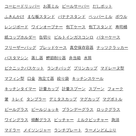
コーヒードリッパー
お茶ミル
ビールサーバー
だしポット
ふきんかけ
まな板スタンド
バナナスタンド
ペッパーミル
ボウル
レンジボード
ワインオープナー
包丁ケース
包丁スタンド
寿司桶
紙コップホルダー
缶切り
ビルトインガスコンロ
バターケース
フリーザーバッグ
ブレッドケース
真空保存容器
ナッツクラッカー
パスタマシン
蒸し器
鰹節削り器
弁当箱
水筒
ピクニックバスケット
ランチバッグ
プリンカップ
マドレーヌ型
マフィン型
口金
泡立て器
絞り袋
キッチンスケール
キッチンタイマー
計量カップ
計量スプーン
スプーン
フォーク
箸
トレイ
タンブラー
デミタスカップ
マグカップ
マグボトル
ビールグラス
ビールジョッキ
ブランデーグラス
ロックグラス
ワイングラス
焼酎グラス
ピッチャー
ミルクピッチャー
急須
マドラー
メイソンジャー
ランチプレート
ラーメンどんぶり