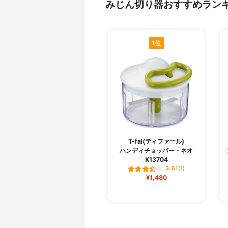
みじん切り器おすすめラン
1位
T-fal(ティファール)
ハンディチョッパー・ネオ
K13704
3.61
(1)
¥1,480