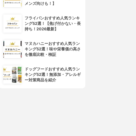
メンズ向けも！】
フライパンおすすめ人気ランキ
ング52選！【焦げ付かない・長
4位
5位
持ち！2026最新】
マヌカハニーおすすめ人気ラン
キング52選！味や栄養価の高さ
を徹底比較・検証
ドッグフードおすすめ人気ラン
キング52選！無添加・アレルギ
ー対策商品を紹介
-and-A(ケイ・アンド・エー)
PHILIPS(フィリップス)
ぶんぶんチョッパー BBC-01
マルチチョッパー ホワイト
1.1L HR2507/05
3.15
(7)
¥1,045
3.15
¥8,593