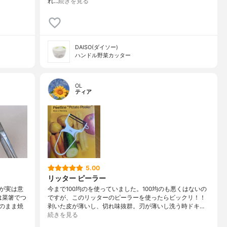
れ…
続きを見る
DAISO(ダイソー)
ハンドル野菜カッター
OL
ティア
5.00
リッター ピーラー
が実は意
今まで100均のを使っていました。100均のも悪くはないの
は菜箸でつ
ですが、このリッターのピーラーを使ったらビックリ！！
のまま焼
剥いた皮が薄いし、切れ味抜群。刃が薄いし洗う時ドキ…
続きを見る