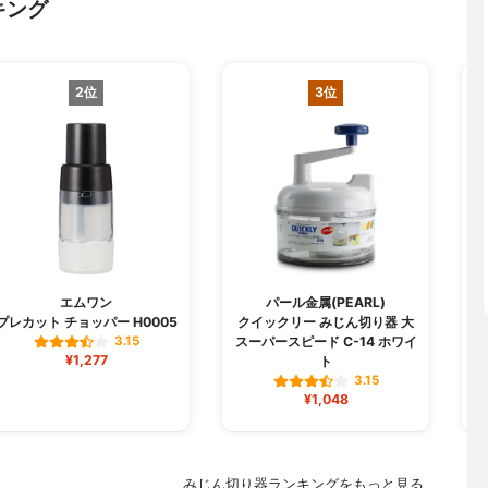
キング
2位
3位
エムワン
パール金属(PEARL)
K
プレカット チョッパー H0005
クイックリー みじん切り器 大
スーパースピード C-14 ホワイ
3.15
¥1,277
ト
3.15
¥1,048
みじん切り器ランキングをもっと見る