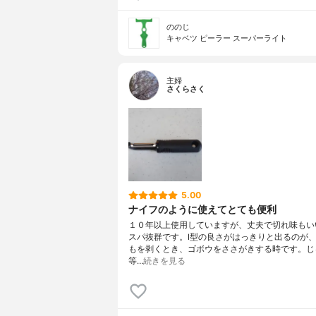
ののじ
キャベツ ピーラー スーパーライト
主婦
さくらさく
5.00
ナイフのように使えてとても便利
１０年以上使用していますが、丈夫で切れ味もい
スパ抜群です。I型の良さがはっきりと出るのが
もを剥くとき、ゴボウをささがきする時です。じ
等…
続きを見る