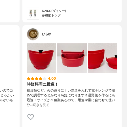
DAISO(ダイソー)
多機能トング
ひらゆ
4.00
時短料理に最適！
いのでコ
根菜類など、火の通りにくい野菜を入れて電子レンジで温
、じゃがい
めて調理するとかなり時短になります☺️温野菜を作るにも
ゃがいも
最適！サイズが２種類あるので、用途や量に合わせて使い
分…
続きを見る