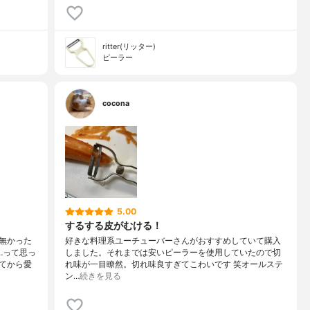
ritter(リッター)
ピーラー
cocona
5.00
するする皮がむける！
無かった
好きな料理系ユーチューバーさんがおすすめしていて購入
…って思っ
しました。それまでは安いピーラーを使用していたので切
てから愛
れ味が一目瞭然。切れ味良すぎてこわいです 笑オールステ
ン…
続きを見る