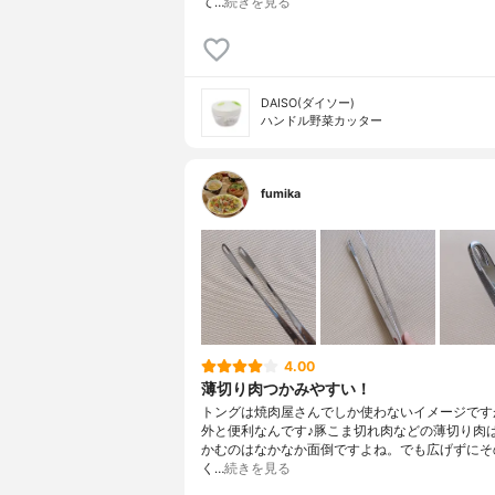
て…
続きを見る
DAISO(ダイソー)
ハンドル野菜カッター
fumika
4.00
薄切り肉つかみやすい！
トングは焼肉屋さんでしか使わないイメージです
外と便利なんです♪豚こま切れ肉などの薄切り肉
かむのはなかなか面倒ですよね。でも広げずにそ
く…
続きを見る