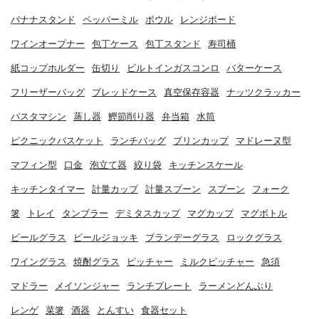
バナナスタンド
ペッパーミル
ボウル
レンジボード
ワインオープナー
包丁ケース
包丁スタンド
寿司桶
紙コップホルダー
缶切り
ビルトインガスコンロ
バターケース
フリーザーバッグ
ブレッドケース
真空保存容器
ナッツクラッカー
パスタマシン
蒸し器
鰹節削り器
弁当箱
水筒
ピクニックバスケット
ランチバッグ
プリンカップ
マドレーヌ型
マフィン型
口金
泡立て器
絞り袋
キッチンスケール
キッチンタイマー
計量カップ
計量スプーン
スプーン
フォーク
箸
トレイ
タンブラー
デミタスカップ
マグカップ
マグボトル
ビールグラス
ビールジョッキ
ブランデーグラス
ロックグラス
ワイングラス
焼酎グラス
ピッチャー
ミルクピッチャー
急須
マドラー
メイソンジャー
ランチプレート
ラーメンどんぶり
レンゲ
菜箸
酒器
とんすい
食器セット