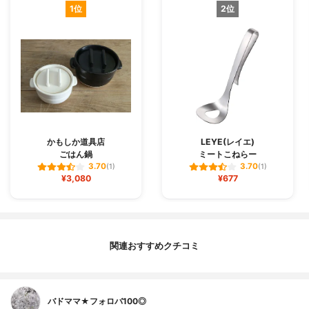
1位
2位
かもしか道具店
LEYE(レイエ)
ごはん鍋
ミートこねらー
3.70
3.70
(1)
(1)
¥3,080
¥677
関連おすすめクチコミ
バドママ★フォロバ100◎