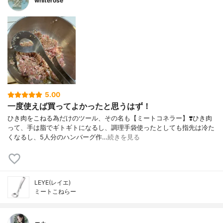
whiterose
5.00
一度使えば買ってよかったと思うはず！
ひき肉をこねる為だけのツール、その名も【ミートコネラー】❣️ひき肉
って、手は脂でギトギトになるし、調理手袋使ったとしても指先は冷た
くなるし、5人分のハンバーグ作…
続きを見る
LEYE(レイエ)
ミートこねらー