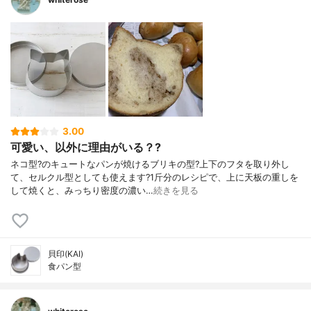
3.00
可愛い、以外に理由がいる？?
ネコ型?のキュートなパンが焼けるブリキの型?上下のフタを取り外し
て、セルクル型としても使えます?1斤分のレシピで、上に天板の重しを
して焼くと、みっちり密度の濃い…
続きを見る
貝印(KAI)
食パン型