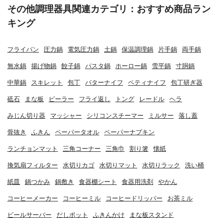
その他調理器具関連カテゴリ：おすすめ商品ラン
キング
フライパン
圧力鍋
電気圧力鍋
土鍋
保温調理鍋
片手鍋
両手鍋
無水鍋
揚げ物鍋
餃子鍋
パスタ鍋
ホーロー鍋
雪平鍋
寸胴鍋
中華鍋
スキレット
包丁
バターナイフ
ペティナイフ
包丁研ぎ器
砥石
まな板
ピーラー
フライ返し
トング
レードル
ヘラ
みじん切り器
マッシャー
シリコンスチーマー
ミルサー
落し蓋
骨抜き
ふきん
ペーパータオル
ペーパーナプキン
ランチョンマット
三角コーナー
三角巾
割り箸
懐紙
換気扇フィルター
水切りカゴ
水切りマット
水切りラック
洗い桶
紙皿
鍋つかみ
鍋敷き
食器棚シート
食器用洗剤
やかん
コーヒーメーカー
コーヒーミル
コーヒードリッパー
お茶ミル
ビールサーバー
だしポット
ふきんかけ
まな板スタンド