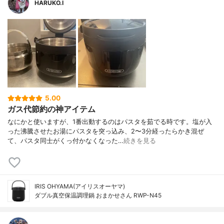
HARUKO.I
5.00
ガス代節約の神アイテム
なにかと使いますが、1番出動するのはパスタを茹でる時です。塩が入
った沸騰させたお湯にパスタを突っ込み、2〜3分経ったらかき混ぜ
て、パスタ同士がくっ付かなくなった…
続きを見る
IRIS OHYAMA(アイリスオーヤマ)
ダブル真空保温調理鍋 おまかせさん RWP-N45