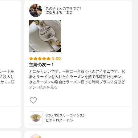
男の子３人のママです?
はるりょちーまま
5.00
主婦の友ー！
レートを
とにかくいいです。一家に一台買うべきアイテムです。お
２枚入り
湯とラーメンを入れたらラーメンを茹でる時間だけチン。
ハサミ…
続
水とラーメンの場合はラーメン茹でる時間プラス３分ほど
チン…
続きを見る
3COINS(スリーコインズ)
ビストロヌードル