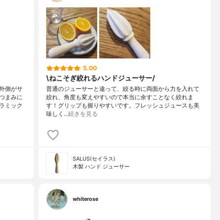
5.00
\ねこそぎ絞れるハンドジューサー/
外側がサ
普通のジューサーと違って、絞る時に両面から力を入れて
つまみに
絞れ、角度も変えやすいので本当に余すことなく絞れま
ラミック
す！グリップも握りやすいです。フレッシュジュースも美
味しく…
続きを見る
SALUS(セイラス)
木製 ハンド ジューサー
whiterose