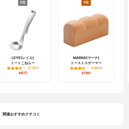
2位
3位
LEYE(レイエ)
MARNA(マーナ)
ミートこねらー
トーストスチーマー
3.70
3.66
(1)
(2)
¥677
¥790
関連おすすめクチコミ