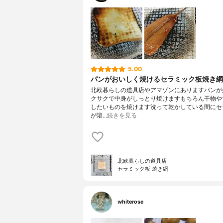
5.00
パンがおいしく焼けるセラミック板焼き網
北欧暮らしの道具店やアマゾンにありますパンが
クサクで中身がしっとり焼けますもちろん干物や
したいものを焼けます洗って乾かしている間にセ
が溶…
続きを見る
北欧暮らしの道具店
セラミック板 焼き網
whiterose