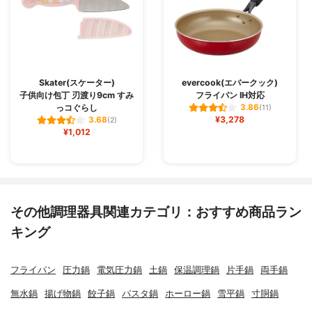
Skater(スケーター)
evercook(エバークック)
子供向け包丁 刃渡り9cm すみ
フライパン IH対応
っコぐらし
3.86
(11)
¥3,278
3.68
(2)
¥1,012
その他調理器具関連カテゴリ：おすすめ商品ラン
キング
フライパン
圧力鍋
電気圧力鍋
土鍋
保温調理鍋
片手鍋
両手鍋
無水鍋
揚げ物鍋
餃子鍋
パスタ鍋
ホーロー鍋
雪平鍋
寸胴鍋