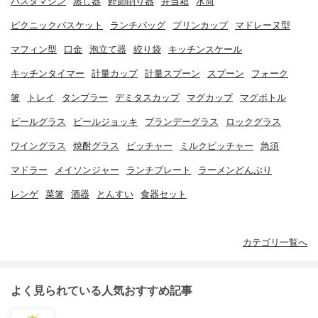
パスタマシン
蒸し器
鰹節削り器
弁当箱
水筒
ピクニックバスケット
ランチバッグ
プリンカップ
マドレーヌ型
マフィン型
口金
泡立て器
絞り袋
キッチンスケール
キッチンタイマー
計量カップ
計量スプーン
スプーン
フォーク
箸
トレイ
タンブラー
デミタスカップ
マグカップ
マグボトル
ビールグラス
ビールジョッキ
ブランデーグラス
ロックグラス
ワイングラス
焼酎グラス
ピッチャー
ミルクピッチャー
急須
マドラー
メイソンジャー
ランチプレート
ラーメンどんぶり
レンゲ
菜箸
酒器
とんすい
食器セット
カテゴリ一覧へ
よく見られている人気おすすめ記事