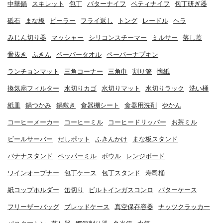
中華鍋
スキレット
包丁
バターナイフ
ペティナイフ
包丁研ぎ器
砥石
まな板
ピーラー
フライ返し
トング
レードル
ヘラ
みじん切り器
マッシャー
シリコンスチーマー
ミルサー
落し蓋
骨抜き
ふきん
ペーパータオル
ペーパーナプキン
ランチョンマット
三角コーナー
三角巾
割り箸
懐紙
換気扇フィルター
水切りカゴ
水切りマット
水切りラック
洗い桶
紙皿
鍋つかみ
鍋敷き
食器棚シート
食器用洗剤
やかん
コーヒーメーカー
コーヒーミル
コーヒードリッパー
お茶ミル
ビールサーバー
だしポット
ふきんかけ
まな板スタンド
バナナスタンド
ペッパーミル
ボウル
レンジボード
ワインオープナー
包丁ケース
包丁スタンド
寿司桶
紙コップホルダー
缶切り
ビルトインガスコンロ
バターケース
フリーザーバッグ
ブレッドケース
真空保存容器
ナッツクラッカー