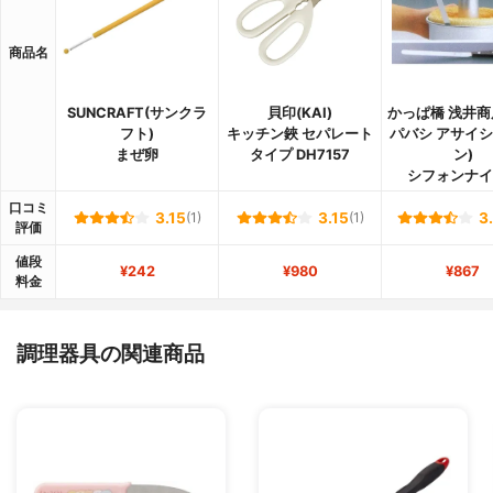
商品名
SUNCRAFT(サンクラ
貝印(KAI)
かっぱ橋 浅井商
フト)
キッチン鋏 セパレート
パバシ アサイ
まぜ卵
タイプ DH7157
ン)
シフォンナイ
口コミ
3.15
(1)
3.15
(1)
3
評価
値段
¥242
¥980
¥867
料金
調理器具の関連商品