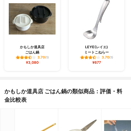
かもしか道具店
LEYE(レイエ)
ごはん鍋
ミートこねらー
3.70
3.70
(1)
(1)
¥3,080
¥677
かもしか道具店 ごはん鍋の類似商品：評価・料
金比較表