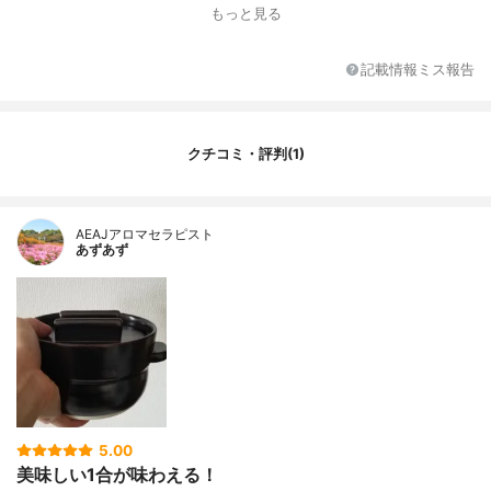
対応熱源
ガス
もっと見る
電子レンジ対応
あり
サイズ展開
1合、2合、3合
記載情報ミス報告
付属品
なし
クチコミ・評判(1)
AEAJアロマセラピスト
あずあず
5.00
美味しい1合が味わえる！