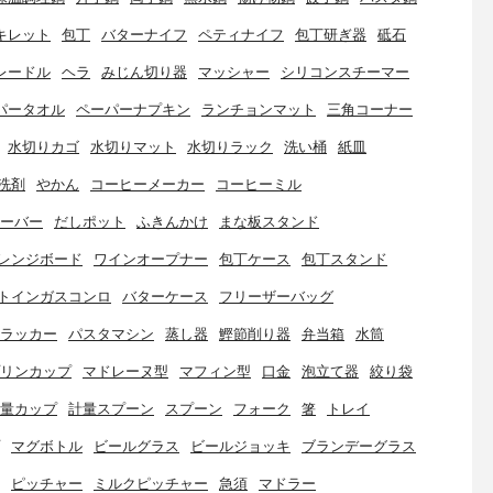
キレット
包丁
バターナイフ
ペティナイフ
包丁研ぎ器
砥石
レードル
ヘラ
みじん切り器
マッシャー
シリコンスチーマー
パータオル
ペーパーナプキン
ランチョンマット
三角コーナー
水切りカゴ
水切りマット
水切りラック
洗い桶
紙皿
洗剤
やかん
コーヒーメーカー
コーヒーミル
ーバー
だしポット
ふきんかけ
まな板スタンド
レンジボード
ワインオープナー
包丁ケース
包丁スタンド
トインガスコンロ
バターケース
フリーザーバッグ
ラッカー
パスタマシン
蒸し器
鰹節削り器
弁当箱
水筒
リンカップ
マドレーヌ型
マフィン型
口金
泡立て器
絞り袋
量カップ
計量スプーン
スプーン
フォーク
箸
トレイ
マグボトル
ビールグラス
ビールジョッキ
ブランデーグラス
ピッチャー
ミルクピッチャー
急須
マドラー