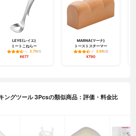
LEYE(レイエ)
MARNA(マーナ)
ミートこねらー
トーストスチーマー
3.70
3.66
(1)
(2)
¥677
¥790
クッキングツール 3Pcsの類似商品：評価・料金比