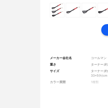
メーカー会社名
コールマン
重さ
ターナー:約
サイズ
ターナー:約9
33×5(h)cm
カラー展開
1種類
素材
シリコン、
調理個数
3点