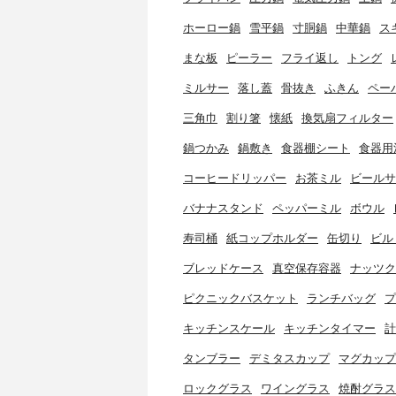
ホーロー鍋
雪平鍋
寸胴鍋
中華鍋
ス
まな板
ピーラー
フライ返し
トング
ミルサー
落し蓋
骨抜き
ふきん
ペー
三角巾
割り箸
懐紙
換気扇フィルター
鍋つかみ
鍋敷き
食器棚シート
食器用
コーヒードリッパー
お茶ミル
ビールサ
バナナスタンド
ペッパーミル
ボウル
寿司桶
紙コップホルダー
缶切り
ビル
ブレッドケース
真空保存容器
ナッツク
ピクニックバスケット
ランチバッグ
プ
キッチンスケール
キッチンタイマー
計
タンブラー
デミタスカップ
マグカップ
ロックグラス
ワイングラス
焼酎グラス