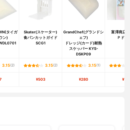
OWN(タイガ
Skater(スケーター)
GrandChef(グランドシ
富澤商店(T
ウン)
食パンカットガイド
ェフ)
Ｐドレ
WDL0701
SCG1
ドレッジ(カード)耐熱
スケッパー KYS-
DSKP09
3.15
(2)
3.15
(2)
3.15
(1)
7
¥503
¥280
¥15