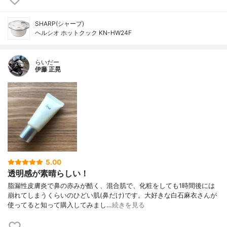
SHARP(シャープ)
ヘルシオ ホットクック KN-HW24F
らいだー
伊藤 正晃
5.00
透明感が素晴らしい！
脂漏性皮膚炎で鼻の赤みが酷く、混合肌で、化粧をしても1時間後には
崩れてしまうくらいのひどい肌(鼻だけ)です。大好きな白石麻衣さんが
使ってると知って購入してみまし…
続きを見る