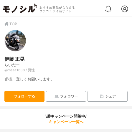
おすすめ商品がもらえる
クチコミポイ活サイト
TOP
伊藤 正晃
らいだー
@masa1638 / 男性
皆様、宜しくお願いします。
フォローする
フォロワー
シェア
\🎁キャンペーン開催中/
キャンペーン一覧へ