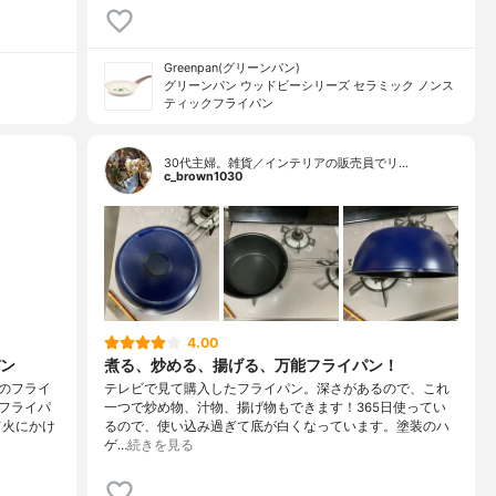
Greenpan(グリーンパン)
グリーンパン ウッドビーシリーズ セラミック ノンス
ティックフライパン
30代主婦。雑貨／インテリアの販売員でリ…
c_brown1030
4.00
ン
煮る、炒める、揚げる、万能フライパン！
のフライ
テレビで見て購入したフライパン。深さがあるので、これ
フライパ
一つで炒め物、汁物、揚げ物もできます！365日使ってい
て火にかけ
るので、使い込み過ぎて底が白くなっています。塗装のハ
ゲ…
続きを見る