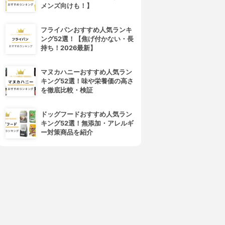
メンズ向けも！】
フライパンおすすめ人気ランキ
ング52選！【焦げ付かない・長
持ち！2026最新】
4位
5位
マヌカハニーおすすめ人気ラン
キング52選！味や栄養価の高さ
を徹底比較・検証
ドッグフードおすすめ人気ラン
キング52選！無添加・アレルギ
ー対策商品を紹介
Kai House Select(カイハウス
和平フレイズ(FREIZ)
セレクト)
レミ・ヒラノ レミパン
軽量・高熱効率 フライパン
3.88
(3)
3.87
¥11,000
(2)
¥1,359