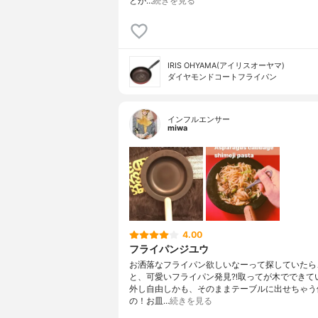
とが…
続きを見る
IRIS OHYAMA(アイリスオーヤマ)
ダイヤモンドコートフライパン
インフルエンサー
miwa
4.00
フライパンジユウ
お洒落なフライパン欲しいなーって探していたら
と、可愛いフライパン発見⁈取ってが木でできて
外し自由しかも、そのままテーブルに出せちゃう
の！お皿…
続きを見る