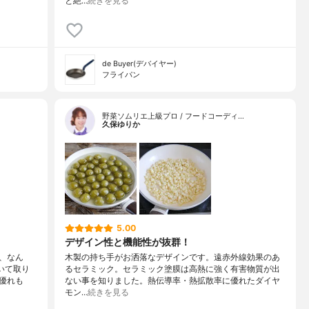
と絶…
続きを見る
de Buyer(デバイヤー)
フライパン
野菜ソムリエ上級プロ / フードコーディ…
久保ゆりか
5.00
デザイン性と機能性が抜群！
、なん
木製の持ち手がお洒落なデザインです。遠赤外線効果のあ
いて取り
るセラミック。セラミック塗膜は高熱に強く有害物質が出
優れも
ない事を知りました。熱伝導率・熱拡散率に優れたダイヤ
モン…
続きを見る