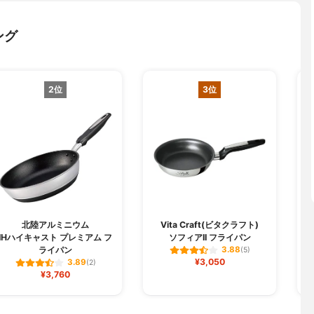
ング
2位
3位
北陸アルミニウム
Vita Craft(ビタクラフト)
IHハイキャスト プレミアム フ
ソフィアII フライパン
ライパン
3.88
(5)
¥3,050
3.89
(2)
¥3,760