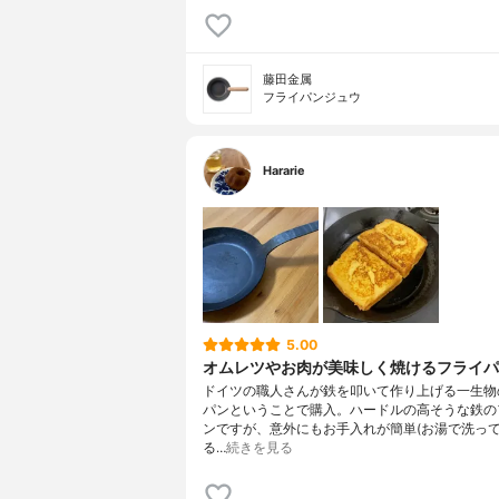
藤田金属
フライパンジュウ
Hararie
5.00
オムレツやお肉が美味しく焼けるフライパ
ドイツの職人さんが鉄を叩いて作り上げる一生物
パンということで購入。ハードルの高そうな鉄の
ンですが、意外にもお手入れが簡単(お湯で洗っ
る…
続きを見る