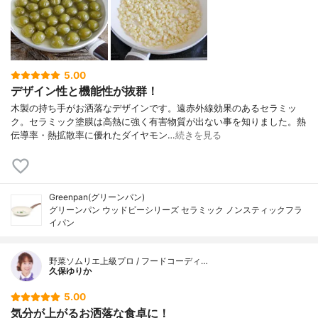
5.00
デザイン性と機能性が抜群！
木製の持ち手がお洒落なデザインです。遠赤外線効果のあるセラミッ
ク。セラミック塗膜は高熱に強く有害物質が出ない事を知りました。熱
伝導率・熱拡散率に優れたダイヤモン…
続きを見る
Greenpan(グリーンパン)
グリーンパン ウッドビーシリーズ セラミック ノンスティックフラ
イパン
野菜ソムリエ上級プロ / フードコーディ…
久保ゆりか
5.00
気分が上がるお洒落な食卓に！