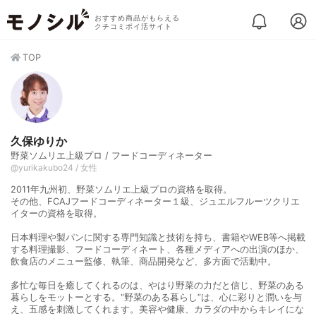
おすすめ商品がもらえる
クチコミポイ活サイト
TOP
久保ゆりか
野菜ソムリエ上級プロ / フードコーディネーター
@yurikakubo24 / 女性
2011年九州初、野菜ソムリエ上級プロの資格を取得。
その他、FCAJフードコーディネーター１級、ジュエルフルーツクリエ
イターの資格を取得。
日本料理や製パンに関する専門知識と技術を持ち、書籍やWEB等へ掲載
する料理撮影、フードコーディネート、各種メディアへの出演のほか、
飲食店のメニュー監修、執筆、商品開発など、多方面で活動中。
多忙な毎日を癒してくれるのは、やはり野菜の力だと信じ、野菜のある
暮らしをモットーとする。“野菜のある暮らし”は、心に彩りと潤いを与
え、五感を刺激してくれます。美容や健康、カラダの中からキレイにな