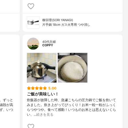
柳宗理(SORI YANAGI)
片手鍋 18cm ガス火専用 つや消し
40代主婦
COPPY
5.00
ご飯が美味しい！
。ずっと
炊飯器が故障した時、急遽こちらの圧力鍋でご飯を炊いて
値段が高
みました。炊き上がってびっくり！お米一粒一粒がふっく
ず、いつ
らつやつや。食べて感動！いつものお米とは思えないくら
い、…
続きを見る