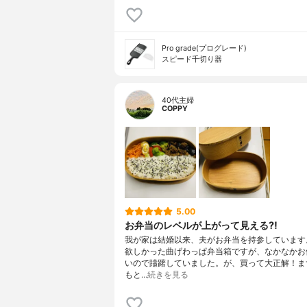
Pro grade(プログレード)
スピード千切り器
40代主婦
COPPY
5.00
お弁当のレベルが上がって見える⁈
我が家は結婚以来、夫がお弁当を持参しています
欲しかった曲げわっぱ弁当箱ですが、なかなかお
いので躊躇していました。が、買って大正解！ま
もと…
続きを見る