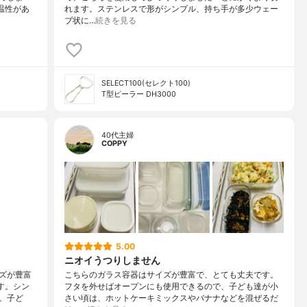
温性があ
れます。ステンレスで形がシンプル、持ち手が多少ウェー
ブ状に…
続きを見る
SELECT100(セレクト100)
T型ピーラー DH3000
40代主婦
COPPY
5.00
ニオイうつりしません
ズが豊富
こちらのガラス容器はサイズが豊富で、とても丈夫です。
す。シン
フタを外せばオープンにも使用できるので、子ども達が小
。子ど
さい頃は、ホットケーキミックスやバナナなどを混ぜるだ