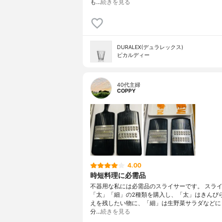
も…
続きを見る
DURALEX(デュラレックス)
ピカルディー
40代主婦
COPPY
4.00
時短料理に必需品
不器用な私には必需品のスライサーです。 スラ
「太」「細」の2種類を購入し、「太」はきんぴ
えを残したい物に、「細」は生野菜サラダなどに
分…
続きを見る