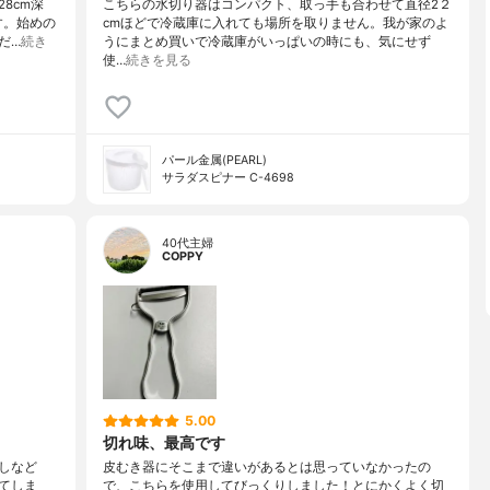
8cm深
こちらの水切り器はコンパクト、取っ手も合わせて直径2２
す。始めの
cmほどで冷蔵庫に入れても場所を取りません。我が家のよ
だ…
続き
うにまとめ買いで冷蔵庫がいっぱいの時にも、気にせず
使…
続きを見る
パール金属(PEARL)
サラダスピナー C-4698
40代主婦
COPPY
5.00
切れ味、最高です
しなど
皮むき器にそこまで違いがあるとは思っていなかったの
てしま
で、こちらを使用してびっくりしました！とにかくよく切