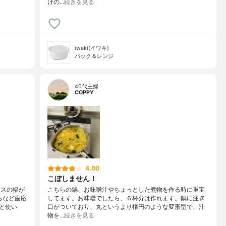
けの…
続きを見る
iwaki(イワキ)
パック＆レンジ
40代主婦
COPPY
4.00
こぼしません！
イスの幅が
こちらの鍋、お味噌汁やちょっとした煮物を作る時に重宝
らなど歯応
してます。お味噌でしたら、６杯分は作れます。鍋に注ぎ
と使い
口がついており、丸というより楕円のような変形型で、汁
物を…
続きを見る