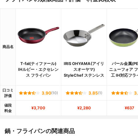
商品名
T-fal(ティファール)
IRIS OHYAMA(アイリ
パール金属(PE
IHルビー・エクセレン
スオーヤマ)
ニューフォア 
ス フライパン
StyleChef ステンレス
工 IH対応フラ
口コミ
3.90
(10)
3.85
(1)
3
評価
値段
¥3,700
¥2,280
¥637
料金
鍋・フライパンの関連商品