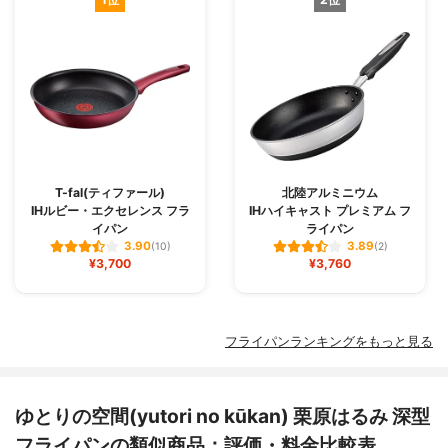
T-fal(ティファール)
北陸アルミニウム
IHルビー・エクセレンス フラ
IHハイキャスト プレミアム フ
イパン
ライパン
3.90
3.89
(10)
(2)
¥3,700
¥3,760
フライパンランキングをもっと見る
ゆとりの空間(yutori no kūkan) 栗原はるみ 深型
フライパンの類似商品：評価・料金比較表