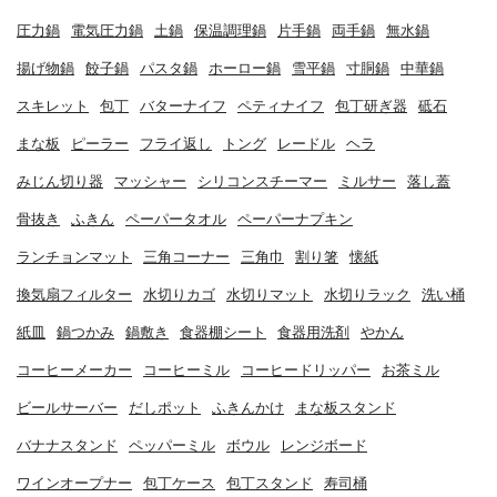
圧力鍋
電気圧力鍋
土鍋
保温調理鍋
片手鍋
両手鍋
無水鍋
揚げ物鍋
餃子鍋
パスタ鍋
ホーロー鍋
雪平鍋
寸胴鍋
中華鍋
スキレット
包丁
バターナイフ
ペティナイフ
包丁研ぎ器
砥石
まな板
ピーラー
フライ返し
トング
レードル
ヘラ
みじん切り器
マッシャー
シリコンスチーマー
ミルサー
落し蓋
骨抜き
ふきん
ペーパータオル
ペーパーナプキン
ランチョンマット
三角コーナー
三角巾
割り箸
懐紙
換気扇フィルター
水切りカゴ
水切りマット
水切りラック
洗い桶
紙皿
鍋つかみ
鍋敷き
食器棚シート
食器用洗剤
やかん
コーヒーメーカー
コーヒーミル
コーヒードリッパー
お茶ミル
ビールサーバー
だしポット
ふきんかけ
まな板スタンド
バナナスタンド
ペッパーミル
ボウル
レンジボード
ワインオープナー
包丁ケース
包丁スタンド
寿司桶