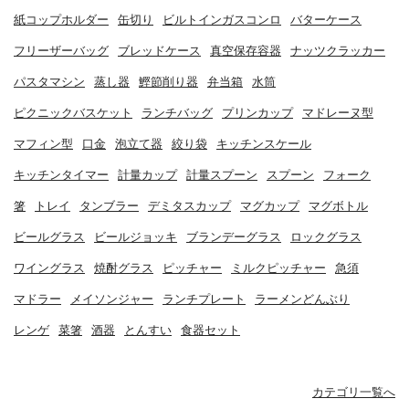
紙コップホルダー
缶切り
ビルトインガスコンロ
バターケース
フリーザーバッグ
ブレッドケース
真空保存容器
ナッツクラッカー
パスタマシン
蒸し器
鰹節削り器
弁当箱
水筒
ピクニックバスケット
ランチバッグ
プリンカップ
マドレーヌ型
マフィン型
口金
泡立て器
絞り袋
キッチンスケール
キッチンタイマー
計量カップ
計量スプーン
スプーン
フォーク
箸
トレイ
タンブラー
デミタスカップ
マグカップ
マグボトル
ビールグラス
ビールジョッキ
ブランデーグラス
ロックグラス
ワイングラス
焼酎グラス
ピッチャー
ミルクピッチャー
急須
マドラー
メイソンジャー
ランチプレート
ラーメンどんぶり
レンゲ
菜箸
酒器
とんすい
食器セット
カテゴリ一覧へ