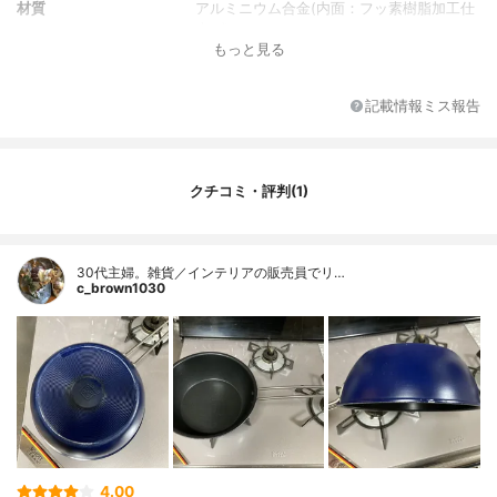
材質
アルミニウム合金(内面：フッ素樹脂加工仕
上げ)
もっと見る
取っ手素材
18-8ステンレス
コーティング
フッ素樹脂加工
記載情報ミス報告
IH対応/ガス対応
ガス対応
カラー展開
ネイビー
原産国
中国
クチコミ・評判(1)
30代主婦。雑貨／インテリアの販売員でリ…
c_brown1030
4.00