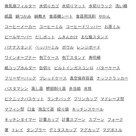
換気扇フィルター
水切りカゴ
水切りマット
水切りラック
洗い桶
紙皿
鍋つかみ
鍋敷き
食器棚シート
食器用洗剤
やかん
コーヒーメーカー
コーヒーミル
コーヒードリッパー
お茶ミル
ビールサーバー
だしポット
ふきんかけ
まな板スタンド
バナナスタンド
ペッパーミル
ボウル
レンジボード
ワインオープナー
包丁ケース
包丁スタンド
寿司桶
紙コップホルダー
缶切り
ビルトインガスコンロ
バターケース
フリーザーバッグ
ブレッドケース
真空保存容器
ナッツクラッカー
パスタマシン
蒸し器
鰹節削り器
弁当箱
水筒
ピクニックバスケット
ランチバッグ
プリンカップ
マドレーヌ型
マフィン型
口金
泡立て器
絞り袋
キッチンスケール
キッチンタイマー
計量カップ
計量スプーン
スプーン
フォーク
箸
トレイ
タンブラー
デミタスカップ
マグカップ
マグボトル