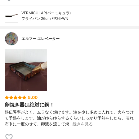
VERMICULAR(バーミキュラ)
フライパン 26cm FP26-WN
エルマー エレベーター
5.00
卵焼き器は絶対に銅！
熱伝導率がよく、ムラなく焼けます。油を少し多めに入れて、火をつけ
て予熱をします。油がゆらゆらするくらいしっかり予熱をしたら、濡れ
布巾に一度のせて、卵液を流して焼…
続きを見る