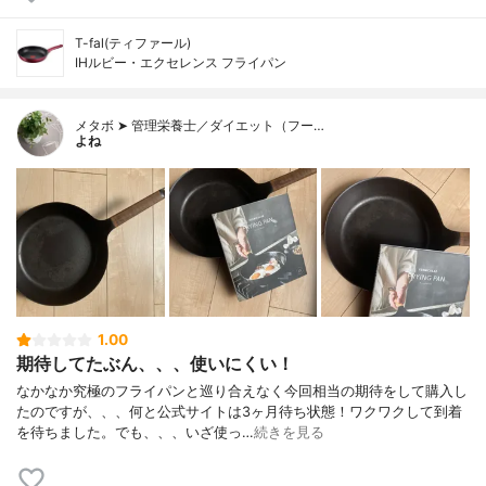
T-fal(ティファール)
IHルビー・エクセレンス フライパン
メタボ ➤ 管理栄養士／ダイエット（フー…
よね
1.00
期待してたぶん、、、使いにくい！
なかなか究極のフライパンと巡り合えなく今回相当の期待をして購入し
たのですが、、、何と公式サイトは3ヶ月待ち状態！ワクワクして到着
を待ちました。でも、、、いざ使っ…
続きを見る