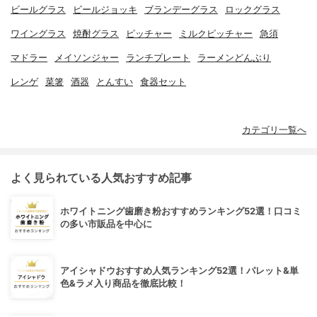
ビールグラス
ビールジョッキ
ブランデーグラス
ロックグラス
ワイングラス
焼酎グラス
ピッチャー
ミルクピッチャー
急須
マドラー
メイソンジャー
ランチプレート
ラーメンどんぶり
レンゲ
菜箸
酒器
とんすい
食器セット
カテゴリ一覧へ
よく見られている人気おすすめ記事
ホワイトニング歯磨き粉おすすめランキング52選！口コミ
の多い市販品を中心に
アイシャドウおすすめ人気ランキング52選！パレット&単
色&ラメ入り商品を徹底比較！