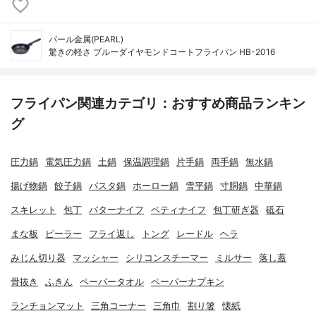
パール金属(PEARL)
驚きの軽さ ブルーダイヤモンドコートフライパン HB-2016
フライパン関連カテゴリ：おすすめ商品ランキン
グ
圧力鍋
電気圧力鍋
土鍋
保温調理鍋
片手鍋
両手鍋
無水鍋
揚げ物鍋
餃子鍋
パスタ鍋
ホーロー鍋
雪平鍋
寸胴鍋
中華鍋
スキレット
包丁
バターナイフ
ペティナイフ
包丁研ぎ器
砥石
まな板
ピーラー
フライ返し
トング
レードル
ヘラ
みじん切り器
マッシャー
シリコンスチーマー
ミルサー
落し蓋
骨抜き
ふきん
ペーパータオル
ペーパーナプキン
ランチョンマット
三角コーナー
三角巾
割り箸
懐紙