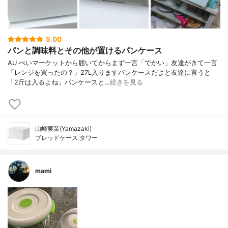
5.00
パンと調味料とその他が置けるパンケース
AU ぺいマーケットから届いてからまず一言「でかい」友達がきて一言
「レンジを買ったの？」27L入りますパンケースだよと友達に言うと
「2斤は入るよね」パンケースと…
続きを見る
山崎実業(Yamazaki)
ブレッドケース タワー
mami