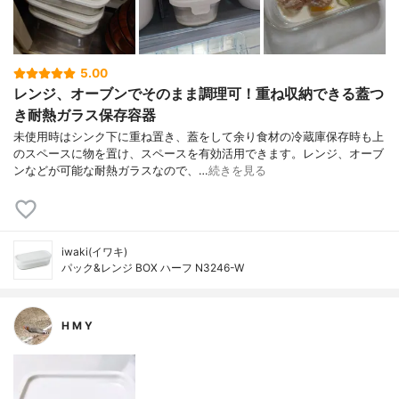
5.00
レンジ、オーブンでそのまま調理可！重ね収納できる蓋つ
き耐熱ガラス保存容器
未使用時はシンク下に重ね置き、蓋をして余り食材の冷蔵庫保存時も上
のスペースに物を置け、スペースを有効活用できます。レンジ、オーブ
ンなどが可能な耐熱ガラスなので、…
続きを見る
iwaki(イワキ)
パック&レンジ BOX ハーフ N3246-W
H M Y