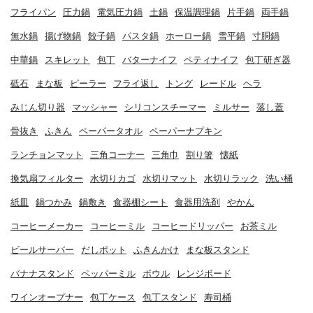
フライパン
圧力鍋
電気圧力鍋
土鍋
保温調理鍋
片手鍋
両手鍋
無水鍋
揚げ物鍋
餃子鍋
パスタ鍋
ホーロー鍋
雪平鍋
寸胴鍋
中華鍋
スキレット
包丁
バターナイフ
ペティナイフ
包丁研ぎ器
砥石
まな板
ピーラー
フライ返し
トング
レードル
ヘラ
みじん切り器
マッシャー
シリコンスチーマー
ミルサー
落し蓋
骨抜き
ふきん
ペーパータオル
ペーパーナプキン
ランチョンマット
三角コーナー
三角巾
割り箸
懐紙
換気扇フィルター
水切りカゴ
水切りマット
水切りラック
洗い桶
紙皿
鍋つかみ
鍋敷き
食器棚シート
食器用洗剤
やかん
コーヒーメーカー
コーヒーミル
コーヒードリッパー
お茶ミル
ビールサーバー
だしポット
ふきんかけ
まな板スタンド
バナナスタンド
ペッパーミル
ボウル
レンジボード
ワインオープナー
包丁ケース
包丁スタンド
寿司桶