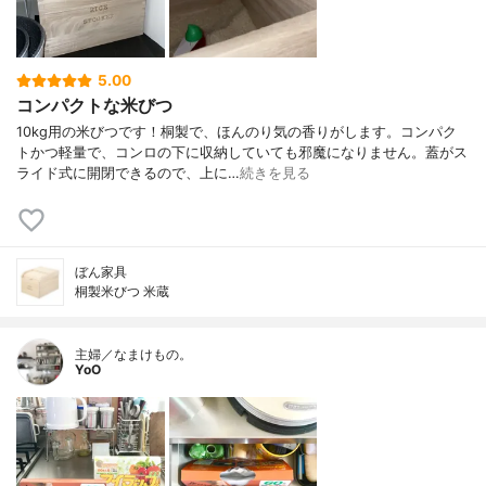
5.00
コンパクトな米びつ
10kg用の米びつです！桐製で、ほんのり気の香りがします。コンパク
トかつ軽量で、コンロの下に収納していても邪魔になりません。蓋がス
ライド式に開閉できるので、上に…
続きを見る
ぼん家具
桐製米びつ 米蔵
主婦／なまけもの。
YoO