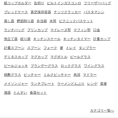
紙コップホルダー
缶切り
ビルトインガスコンロ
フリーザーバッグ
ブレッドケース
真空保存容器
ナッツクラッカー
パスタマシン
蒸し器
鰹節削り器
弁当箱
水筒
ピクニックバスケット
ランチバッグ
プリンカップ
マドレーヌ型
マフィン型
口金
泡立て器
絞り袋
キッチンスケール
キッチンタイマー
計量カップ
計量スプーン
スプーン
フォーク
箸
トレイ
タンブラー
デミタスカップ
マグカップ
マグボトル
ビールグラス
ビールジョッキ
ブランデーグラス
ロックグラス
ワイングラス
焼酎グラス
ピッチャー
ミルクピッチャー
急須
マドラー
メイソンジャー
ランチプレート
ラーメンどんぶり
レンゲ
菜箸
酒器
とんすい
食器セット
カテゴリ一覧へ