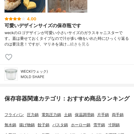
4.00
可愛いデザインサイズの保存瓶です
weckのロゴデザインが可愛い小さいサイズのガラスキャニスターで
す。蓋は乗せておくタイプなので汁が多い物をいれた時にひっくり返る
のは要注意！ですが、マリネを漬け…
続きを見る
WECK(ウェック)
MOLD SHAPE
保存容器関連カテゴリ：おすすめ商品ランキング
フライパン
圧力鍋
電気圧力鍋
土鍋
保温調理鍋
片手鍋
両手鍋
無水鍋
揚げ物鍋
餃子鍋
パスタ鍋
ホーロー鍋
雪平鍋
寸胴鍋