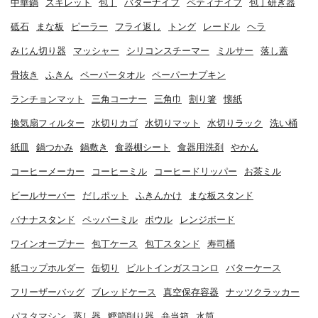
中華鍋
スキレット
包丁
バターナイフ
ペティナイフ
包丁研ぎ器
砥石
まな板
ピーラー
フライ返し
トング
レードル
ヘラ
みじん切り器
マッシャー
シリコンスチーマー
ミルサー
落し蓋
骨抜き
ふきん
ペーパータオル
ペーパーナプキン
ランチョンマット
三角コーナー
三角巾
割り箸
懐紙
換気扇フィルター
水切りカゴ
水切りマット
水切りラック
洗い桶
紙皿
鍋つかみ
鍋敷き
食器棚シート
食器用洗剤
やかん
コーヒーメーカー
コーヒーミル
コーヒードリッパー
お茶ミル
ビールサーバー
だしポット
ふきんかけ
まな板スタンド
バナナスタンド
ペッパーミル
ボウル
レンジボード
ワインオープナー
包丁ケース
包丁スタンド
寿司桶
紙コップホルダー
缶切り
ビルトインガスコンロ
バターケース
フリーザーバッグ
ブレッドケース
真空保存容器
ナッツクラッカー
パスタマシン
蒸し器
鰹節削り器
弁当箱
水筒