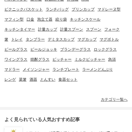
ピクニックバスケット
ランチバッグ
プリンカップ
マドレーヌ型
マフィン型
口金
泡立て器
絞り袋
キッチンスケール
キッチンタイマー
計量カップ
計量スプーン
スプーン
フォーク
箸
トレイ
タンブラー
デミタスカップ
マグカップ
マグボトル
ビールグラス
ビールジョッキ
ブランデーグラス
ロックグラス
ワイングラス
焼酎グラス
ピッチャー
ミルクピッチャー
急須
マドラー
メイソンジャー
ランチプレート
ラーメンどんぶり
レンゲ
菜箸
酒器
とんすい
食器セット
カテゴリ一覧へ
よく見られている人気おすすめ記事