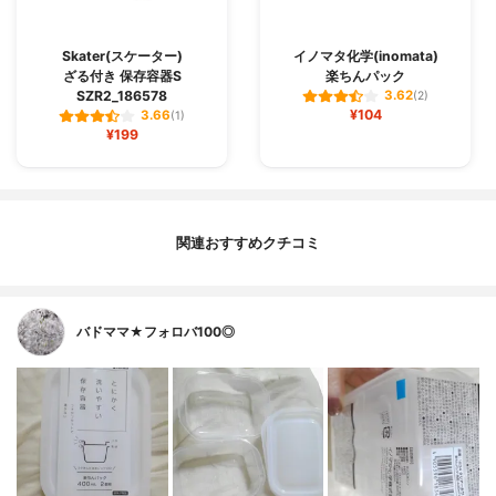
Skater(スケーター)
イノマタ化学(inomata)
ざる付き 保存容器S
楽ちんパック
SZR2_186578
3.62
(2)
¥104
3.66
(1)
¥199
関連おすすめクチコミ
バドママ★フォロバ100◎