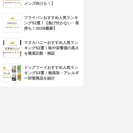
メンズ向けも！】
フライパンおすすめ人気ランキ
ング52選！【焦げ付かない・長
持ち！2026最新】
マヌカハニーおすすめ人気ラン
キング52選！味や栄養価の高さ
4位
5位
を徹底比較・検証
ドッグフードおすすめ人気ラン
キング52選！無添加・アレルギ
ー対策商品を紹介
東屋
Kinto(キントー)
バターケース
バターケース 16251
3.15
3.15
¥5,720
¥1,320