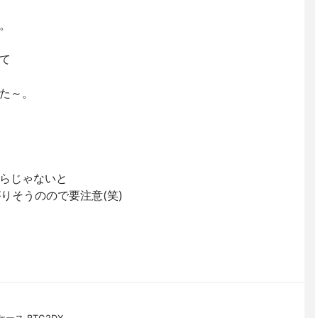
。
て
た～。
らじゃないと
がりそうのので要注意(笑)