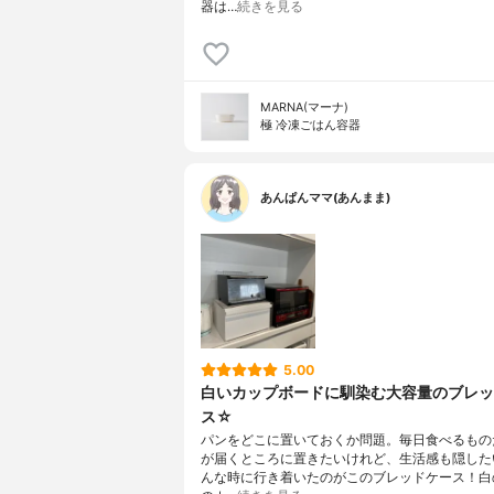
器は…
続きを見る
MARNA(マーナ)
極 冷凍ごはん容器
あんぱんママ(あんまま)
5.00
白いカップボードに馴染む大容量のブレッ
ス☆
パンをどこに置いておくか問題。毎日食べるもの
が届くところに置きたいけれど、生活感も隠した
んな時に行き着いたのがこのブレッドケース！白