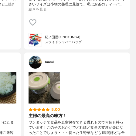
スと…
続き
さいサイズは小物の整理に最適で、私はお茶のティーバ…
続きを見る
紀ノ国屋(KINOKUNIYA)
スライドジッパーバッグ
mami
5.00
主婦の最高の味方！
下にたま
ワンタッチで食品を真空保存できる優れもので何個も持っ
ています！この子のおかげでどれほど食事の支度が楽にな
冷凍ご飯容
ったことでしょう・・・切った生野菜なども1週間ほどは全