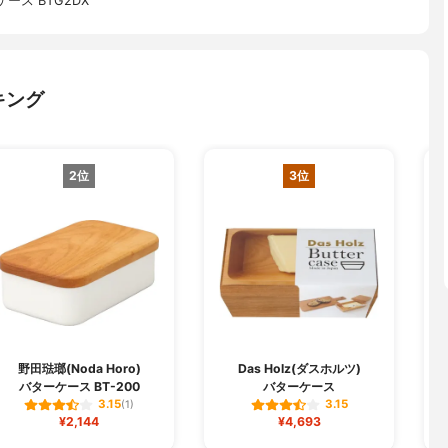
ス BTG2DX
キング
2位
3位
野田琺瑯(Noda Horo)
Das Holz(ダスホルツ)
バターケース BT-200
バターケース
3.15
3.15
(1)
¥2,144
¥4,693