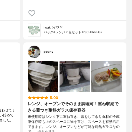
iwaki(イワキ)
パック&レンジ７点セット PSC-PRN-G7
peony
5.00
レンジ、オーブンでそのまま調理可！重ね収納で
きる蓋つき耐熱ガラス保存容器
合わせて丁
い始めて
未使用時はシンク下に重ね置き、蓋をして余り食材の冷蔵
ました。
庫保存時も上のスペースに物を置け、スペースを有効活用
できます。レンジ、オーブンなどが可能な耐熱ガラスなの
で、…
続きを見る