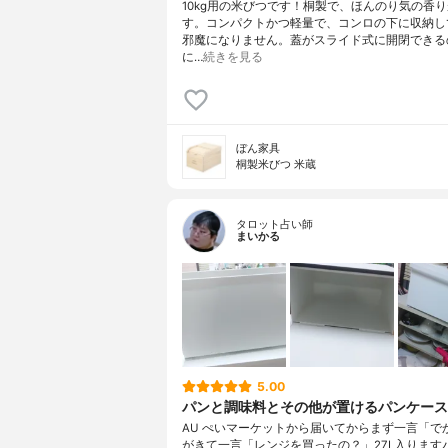
10kg用の米びつです！桐製で、ほんのり気の香
す。コンパクトかつ軽量で、コンロの下に収納し
邪魔になりません。蓋がスライド式に開閉できる
に…
続きを見る
ぼん家具
桐製米びつ 米蔵
タロット占い師
まいかる
5.00
パンと調味料とその他が置けるパンケース
AU ぺいマーケットから届いてからまず一言「で
がきて一言「レンジを買ったの？」27L入ります