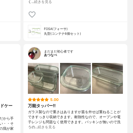
く…
続きを見る
FOSA(フォーサ)
丸型(コンテナ6個セット)
まだまだ初心者です
あつなべ
5.00
ドケー
万能タッパー‼︎
ガラス製なので重さはありますが蓋を外せば重ねることが
できすっきり収納できます。耐熱性なので、オーブンや電
だから手
子レンジも問題なく使用できます。パッキンが無いので洗
い・・そ
うの…
続きを見る
の我が家