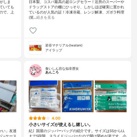
りがしま
日本製、コスパ最高の超ロングセラー！近所のスーパーや
ていても
ドラッグストアの棚にひっそり、しかしほぼ確実に置かれ
ので、上
ているのが人気の証！冷凍冷蔵、レンジ解凍、ズボラ料理
(笑…
続きを見る
岩谷マテリアル(Iwatani)
アイラップ
食いしん坊な似非歴女
あんころ
4.00
小さいサイズが使えるし嬉しい。
かい」友達
紀丿国屋のジッパーバッグの紹介です。サイズはSSからLL
パンケース
まで5段階。スライドジッパーなので開け閉めが楽です。小