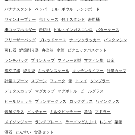
バナナスタンド
ペッパーミル
ボウル
レンジボード
ワインオープナー
包丁ケース
包丁スタンド
寿司桶
紙コップホルダー
缶切り
ビルトインガスコンロ
バターケース
フリーザーバッグ
ブレッドケース
ナッツクラッカー
パスタマシン
蒸し器
鰹節削り器
弁当箱
水筒
ピクニックバスケット
ランチバッグ
プリンカップ
マドレーヌ型
マフィン型
口金
泡立て器
絞り袋
キッチンスケール
キッチンタイマー
計量カップ
計量スプーン
スプーン
フォーク
箸
トレイ
タンブラー
デミタスカップ
マグカップ
マグボトル
ビールグラス
ビールジョッキ
ブランデーグラス
ロックグラス
ワイングラス
焼酎グラス
ピッチャー
ミルクピッチャー
急須
マドラー
メイソンジャー
ランチプレート
ラーメンどんぶり
レンゲ
菜箸
酒器
とんすい
食器セット