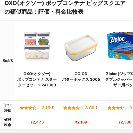
OXO(オクソー) ポップコンテナ ビッグスクエア
の類似商品：評価・料金比較表
商品名
OXO(オクソー)
GOIOD
Ziploc(ジップ
ポップコンテナ スター
バターボックス 3005
ダブルジッパー
ターセット 11241300
ザー用バッ
口コミ
3.15
(1)
3.09
(1)
3
評価
値段
¥2,473
¥2,189
¥2,380
料金