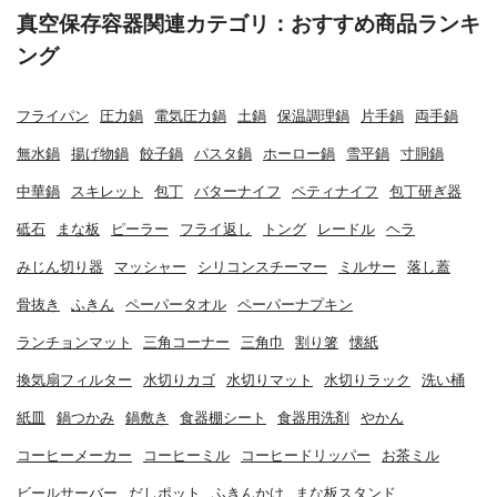
真空保存容器関連カテゴリ：おすすめ商品ランキ
ング
フライパン
圧力鍋
電気圧力鍋
土鍋
保温調理鍋
片手鍋
両手鍋
無水鍋
揚げ物鍋
餃子鍋
パスタ鍋
ホーロー鍋
雪平鍋
寸胴鍋
中華鍋
スキレット
包丁
バターナイフ
ペティナイフ
包丁研ぎ器
砥石
まな板
ピーラー
フライ返し
トング
レードル
ヘラ
みじん切り器
マッシャー
シリコンスチーマー
ミルサー
落し蓋
骨抜き
ふきん
ペーパータオル
ペーパーナプキン
ランチョンマット
三角コーナー
三角巾
割り箸
懐紙
換気扇フィルター
水切りカゴ
水切りマット
水切りラック
洗い桶
紙皿
鍋つかみ
鍋敷き
食器棚シート
食器用洗剤
やかん
コーヒーメーカー
コーヒーミル
コーヒードリッパー
お茶ミル
ビールサーバー
だしポット
ふきんかけ
まな板スタンド