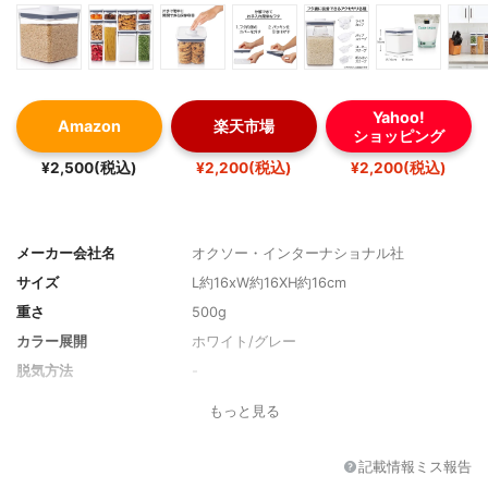
Yahoo!
Amazon
楽天市場
ショッピング
¥2,500(税込)
¥2,200(税込)
¥2,200(税込)
メーカー会社名
オクソー・インターナショナル社
サイズ
L約16xW約16XH約16cm
重さ
500g
カラー展開
ホワイト/グレー
脱気方法
-
素材
容器：AS樹脂、フタ：ABS樹脂・ポリアセ
もっと見る
タール・ステンレス鋼・ポリプロピレン・
シリコーンゴム
記載情報ミス報告
形状
四角