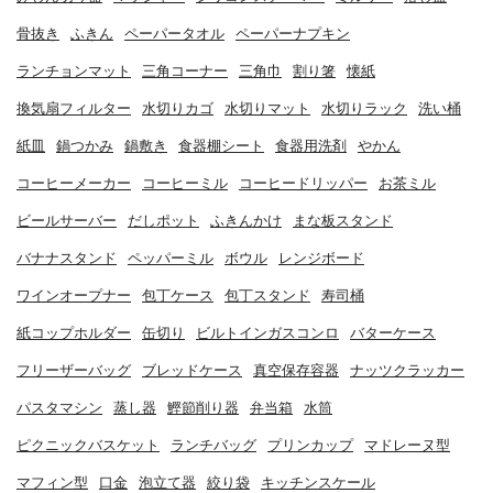
骨抜き
ふきん
ペーパータオル
ペーパーナプキン
ランチョンマット
三角コーナー
三角巾
割り箸
懐紙
換気扇フィルター
水切りカゴ
水切りマット
水切りラック
洗い桶
紙皿
鍋つかみ
鍋敷き
食器棚シート
食器用洗剤
やかん
コーヒーメーカー
コーヒーミル
コーヒードリッパー
お茶ミル
ビールサーバー
だしポット
ふきんかけ
まな板スタンド
バナナスタンド
ペッパーミル
ボウル
レンジボード
ワインオープナー
包丁ケース
包丁スタンド
寿司桶
紙コップホルダー
缶切り
ビルトインガスコンロ
バターケース
フリーザーバッグ
ブレッドケース
真空保存容器
ナッツクラッカー
パスタマシン
蒸し器
鰹節削り器
弁当箱
水筒
ピクニックバスケット
ランチバッグ
プリンカップ
マドレーヌ型
マフィン型
口金
泡立て器
絞り袋
キッチンスケール