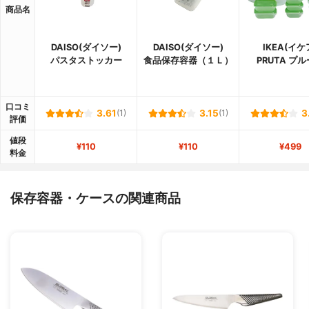
商品名
DAISO(ダイソー)
DAISO(ダイソー)
IKEA(イケ
パスタストッカー
食品保存容器（１Ｌ）
PRUTA プ
口コミ
3.61
(1)
3.15
(1)
3
評価
値段
¥110
¥110
¥499
料金
保存容器・ケースの関連商品