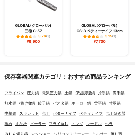
GLOBAL(グローバル)
GLOBAL(グローバル)
三徳 G-57
GS-3 ペティーナイフ 13cm
3.76
3.15
(5)
(2)
¥9,900
¥7,700
保存容器関連カテゴリ：おすすめ商品ランキング
フライパン
圧力鍋
電気圧力鍋
土鍋
保温調理鍋
片手鍋
両手鍋
無水鍋
揚げ物鍋
餃子鍋
パスタ鍋
ホーロー鍋
雪平鍋
寸胴鍋
中華鍋
スキレット
包丁
バターナイフ
ペティナイフ
包丁研ぎ器
砥石
まな板
ピーラー
フライ返し
トング
レードル
ヘラ
みじん切り器
マッシャー
シリコンスチーマー
ミルサー
落し蓋