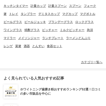
キッチンタイマー
計量カップ
計量スプーン
スプーン
フォーク
箸
トレイ
タンブラー
デミタスカップ
マグカップ
マグボトル
ビールグラス
ビールジョッキ
ブランデーグラス
ロックグラス
ワイングラス
焼酎グラス
ピッチャー
ミルクピッチャー
急須
マドラー
メイソンジャー
ランチプレート
ラーメンどんぶり
レンゲ
菜箸
酒器
とんすい
食器セット
カテゴリ一覧へ
よく見られている人気おすすめ記事
ホワイトニング歯磨き粉おすすめランキング52選！口コミ
の多い市販品を中心に