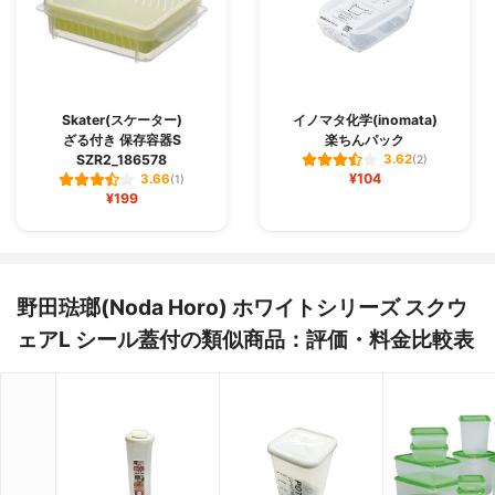
Skater(スケーター)
イノマタ化学(inomata)
ざる付き 保存容器S
楽ちんパック
SZR2_186578
3.62
(2)
¥104
3.66
(1)
¥199
野田琺瑯(Noda Horo) ホワイトシリーズ スクウ
ェアL シール蓋付の類似商品：評価・料金比較表