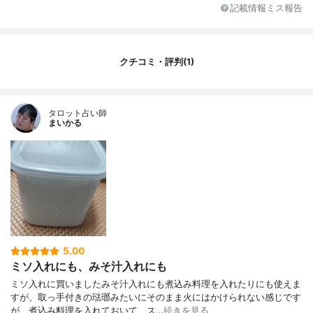
耐冷温度
フタ耐冷温度－30℃
記載情報ミス報告
電子レンジ・オーブン対応
不可
こぼれにくい工夫
なし
クチコミ・評判(1)
タロット占い師
まいかる
5.00
ミソ入れにも、みそ汁入れにも
ミソ入れに買いましたみそ汁入れにも煮込み料理を入れたりにも使えま
すが、取っ手付きの琺瑯みたいにそのまま火にはかけられない感じです
が、煮込み料理を入れておいて、ス…
続きを見る