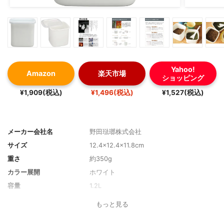
Yahoo!
Amazon
楽天市場
ショッピング
¥1,909(税込)
¥1,496(税込)
¥1,527(税込)
メーカー会社名
野田琺瑯株式会社
サイズ
12.4×12.4×11.8cm
重さ
約350g
カラー展開
ホワイト
容量
1.2L
素材
本体/琺瑯 フタ/ポリエチレン(EVA樹脂)
もっと見る
耐熱温度
フタ耐熱温度70℃