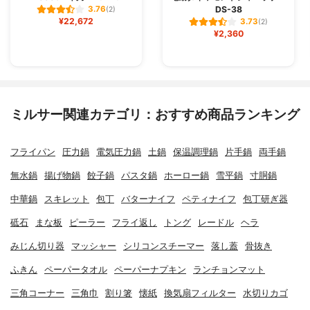
DS-38
3.76
(2)
¥22,672
3.73
(2)
¥2,360
ミルサー関連カテゴリ：おすすめ商品ランキング
フライパン
圧力鍋
電気圧力鍋
土鍋
保温調理鍋
片手鍋
両手鍋
無水鍋
揚げ物鍋
餃子鍋
パスタ鍋
ホーロー鍋
雪平鍋
寸胴鍋
中華鍋
スキレット
包丁
バターナイフ
ペティナイフ
包丁研ぎ器
砥石
まな板
ピーラー
フライ返し
トング
レードル
ヘラ
みじん切り器
マッシャー
シリコンスチーマー
落し蓋
骨抜き
ふきん
ペーパータオル
ペーパーナプキン
ランチョンマット
三角コーナー
三角巾
割り箸
懐紙
換気扇フィルター
水切りカゴ