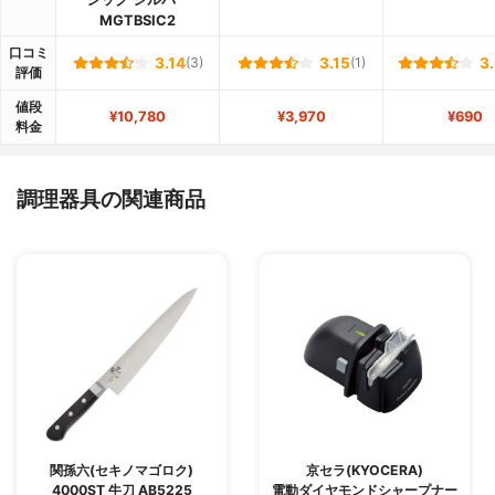
MGTBSIC2
口コミ
3.14
(3)
3.15
(1)
3
評価
値段
¥10,780
¥3,970
¥690
料金
調理器具の関連商品
関孫六(セキノマゴロク)
京セラ(KYOCERA)
4000ST 牛刀 AB5225
電動ダイヤモンドシャープナー