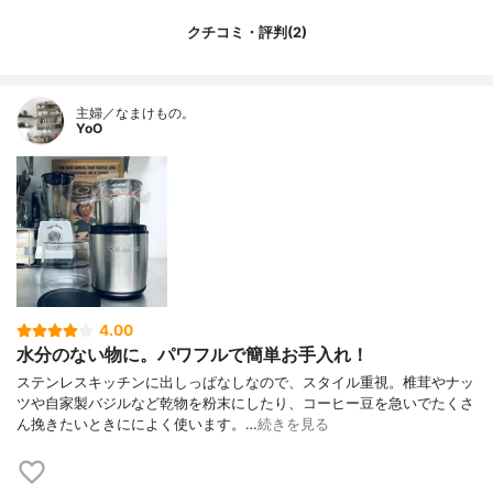
クチコミ・評判(2)
主婦／なまけもの。
YoO
4.00
水分のない物に。パワフルで簡単お手入れ！
ステンレスキッチンに出しっぱなしなので、スタイル重視。椎茸やナッ
ツや自家製バジルなど乾物を粉末にしたり、コーヒー豆を急いでたくさ
ん挽きたいときにによく使います。…
続きを見る