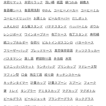
水切りマット
水切りラック
洗い桶
紙皿
鍋つかみ
鍋敷き
食器棚シート
食器用洗剤
やかん
コーヒーメーカー
コーヒーミル
コーヒードリッパー
お茶ミル
ビールサーバー
だしポット
ふきんかけ
まな板スタンド
バナナスタンド
ペッパーミル
ボウル
レンジボード
ワインオープナー
包丁ケース
包丁スタンド
寿司桶
紙コップホルダー
缶切り
ビルトインガスコンロ
バターケース
フリーザーバッグ
ブレッドケース
真空保存容器
ナッツクラッカー
パスタマシン
蒸し器
鰹節削り器
弁当箱
水筒
ピクニックバスケット
ランチバッグ
プリンカップ
マドレーヌ型
マフィン型
口金
泡立て器
絞り袋
キッチンスケール
キッチンタイマー
計量カップ
計量スプーン
スプーン
フォーク
箸
トレイ
タンブラー
デミタスカップ
マグカップ
マグボトル
ビールグラス
ビールジョッキ
ブランデーグラス
ロックグラス