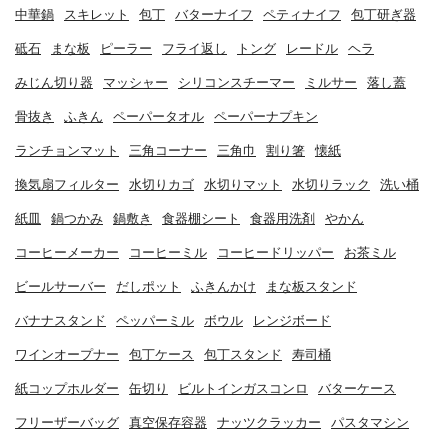
中華鍋
スキレット
包丁
バターナイフ
ペティナイフ
包丁研ぎ器
砥石
まな板
ピーラー
フライ返し
トング
レードル
ヘラ
みじん切り器
マッシャー
シリコンスチーマー
ミルサー
落し蓋
骨抜き
ふきん
ペーパータオル
ペーパーナプキン
ランチョンマット
三角コーナー
三角巾
割り箸
懐紙
換気扇フィルター
水切りカゴ
水切りマット
水切りラック
洗い桶
紙皿
鍋つかみ
鍋敷き
食器棚シート
食器用洗剤
やかん
コーヒーメーカー
コーヒーミル
コーヒードリッパー
お茶ミル
ビールサーバー
だしポット
ふきんかけ
まな板スタンド
バナナスタンド
ペッパーミル
ボウル
レンジボード
ワインオープナー
包丁ケース
包丁スタンド
寿司桶
紙コップホルダー
缶切り
ビルトインガスコンロ
バターケース
フリーザーバッグ
真空保存容器
ナッツクラッカー
パスタマシン