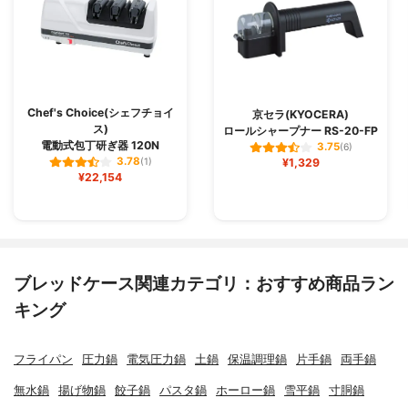
Chef's Choice(シェフチョイ
京セラ(KYOCERA)
ス)
ロールシャープナー RS-20-FP
電動式包丁研ぎ器 120N
3.75
(6)
3.78
(1)
¥1,329
¥22,154
ブレッドケース関連カテゴリ：おすすめ商品ラン
キング
フライパン
圧力鍋
電気圧力鍋
土鍋
保温調理鍋
片手鍋
両手鍋
無水鍋
揚げ物鍋
餃子鍋
パスタ鍋
ホーロー鍋
雪平鍋
寸胴鍋