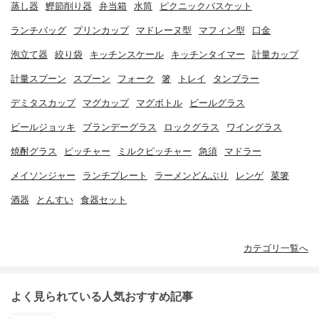
蒸し器
鰹節削り器
弁当箱
水筒
ピクニックバスケット
ランチバッグ
プリンカップ
マドレーヌ型
マフィン型
口金
泡立て器
絞り袋
キッチンスケール
キッチンタイマー
計量カップ
計量スプーン
スプーン
フォーク
箸
トレイ
タンブラー
デミタスカップ
マグカップ
マグボトル
ビールグラス
ビールジョッキ
ブランデーグラス
ロックグラス
ワイングラス
焼酎グラス
ピッチャー
ミルクピッチャー
急須
マドラー
メイソンジャー
ランチプレート
ラーメンどんぶり
レンゲ
菜箸
酒器
とんすい
食器セット
カテゴリ一覧へ
よく見られている人気おすすめ記事