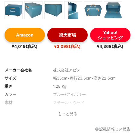
Yahoo!
Amazon
楽天市場
ショッピング
¥4,019(税込)
¥3,098(税込)
¥4,368(税込)
メーカー会社名
株式会社アビテ
サイズ
幅35cm×奥行23.5cm×高さ22.5cm
重さ
1.28 Kg
カラー
ブルー/アイボリー
素材
スチール・ウッド
ふたの形
前開きラック
もっと見る
記載情報ミス報告