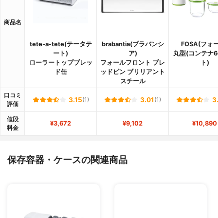
商品名
tete-a-tete(テータテ
brabantia(ブラバンシ
FOSA(フォ
ート)
ア)
丸型(コンテナ
ローラートップブレッ
フォールフロント ブレ
ト)
ド缶
ッドビン ブリリアント
スチール
口コミ
3.15
(1)
3.01
(1)
3
評価
値段
¥3,672
¥9,102
¥10,890
料金
保存容器・ケースの関連商品