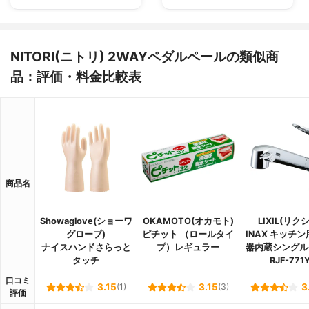
NITORI(ニトリ) 2WAYペダルペールの類似商
品：評価・料金比較表
商品名
Showaglove(ショーワ
OKAMOTO(オカモト)
LIXIL(リク
グローブ)
ピチット （ロールタイ
INAX キッチン
ナイスハンドさらっと
プ）レギュラー
器内蔵シングル
タッチ
RJF-771
口コミ
3.15
(1)
3.15
(3)
3
評価