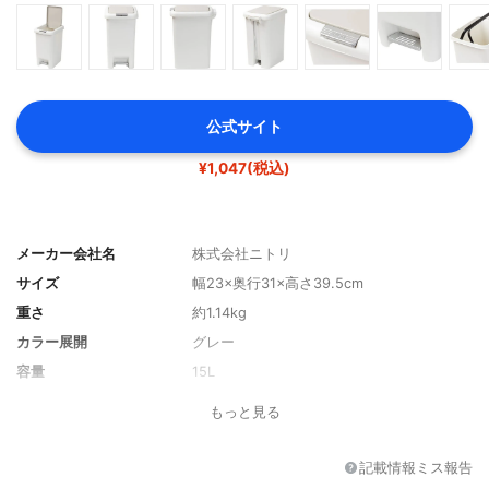
公式サイト
¥1,047(税込)
メーカー会社名
株式会社ニトリ
サイズ
幅23×奥行31×高さ39.5cm
重さ
約1.14kg
カラー展開
グレー
容量
15L
分別タイプ
不可
もっと見る
材質
ポリプロピレン
機能
ワンタッチ開閉、ペダル式
記載情報ミス報告