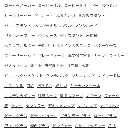
コーヒーメーカー
コーヒーミル
コーヒードリッパー
お茶ミル
ビールサーバー
だしポット
ふきんかけ
まな板スタンド
バナナスタンド
ペッパーミル
ボウル
レンジボード
ワインオープナー
包丁ケース
包丁スタンド
寿司桶
紙コップホルダー
缶切り
ビルトインガスコンロ
バターケース
フリーザーバッグ
ブレッドケース
真空保存容器
ナッツクラッカー
パスタマシン
蒸し器
鰹節削り器
弁当箱
水筒
ピクニックバスケット
ランチバッグ
プリンカップ
マドレーヌ型
マフィン型
口金
泡立て器
絞り袋
キッチンスケール
キッチンタイマー
計量カップ
計量スプーン
スプーン
フォーク
箸
トレイ
タンブラー
デミタスカップ
マグカップ
マグボトル
ビールグラス
ビールジョッキ
ブランデーグラス
ロックグラス
ワイングラス
焼酎グラス
ピッチャー
ミルクピッチャー
急須