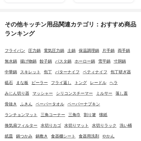
その他キッチン用品関連カテゴリ：おすすめ商品
ランキング
フライパン
圧力鍋
電気圧力鍋
土鍋
保温調理鍋
片手鍋
両手鍋
無水鍋
揚げ物鍋
餃子鍋
パスタ鍋
ホーロー鍋
雪平鍋
寸胴鍋
中華鍋
スキレット
包丁
バターナイフ
ペティナイフ
包丁研ぎ器
砥石
まな板
ピーラー
フライ返し
トング
レードル
ヘラ
みじん切り器
マッシャー
シリコンスチーマー
ミルサー
落し蓋
骨抜き
ふきん
ペーパータオル
ペーパーナプキン
ランチョンマット
三角コーナー
三角巾
割り箸
懐紙
換気扇フィルター
水切りカゴ
水切りマット
水切りラック
洗い桶
紙皿
鍋つかみ
鍋敷き
食器棚シート
食器用洗剤
やかん