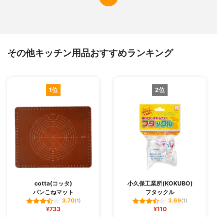
その他キッチン用品おすすめランキング
1位
2位
cotta(コッタ)
小久保工業所(KOKUBO)
パンこねマット
フタックル
3.70
3.69
(1)
(1)
¥733
¥110